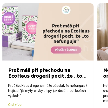
Proč máš při přechodu na
N
EcoHaus drogerii pocit, že „to
o
nefunguje“
m
Proč EcoHaus drogerie může působit, že nefunguje?
Ne
Nejčastější mýty, chyby a tipy, jak dosáhnout lepších
che
výsledků.
pro
med
Číst více