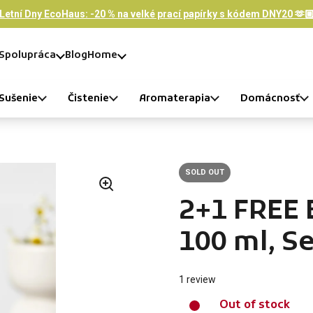
Letní Dny EcoHaus: -20 % na velké prací papírky s kódem DNY20 🫶
Spolupráca
Blog
Home
Sušenie
Čistenie
Aromaterapia
Domácnosť
SOLD OUT
2+1 FREE
100 ml, S
1 review
Out of stock