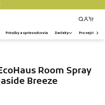

Login
Open car
Príručky a sprievodcovia
Darčeky
Pro nejcitlivější
 EcoHaus Room Spray
easide Breeze