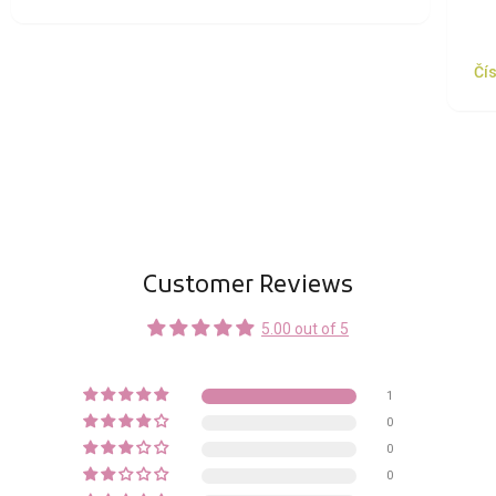
Čís
Customer Reviews
5.00 out of 5
1
0
0
0