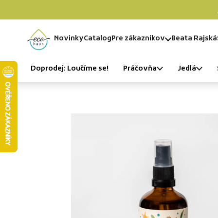
Skip to content
Novinky
Catalog
Pre zákazníkov
Beata Rajská
Home
Doprodej: Loučíme se!
Práčovňa
Jedlá