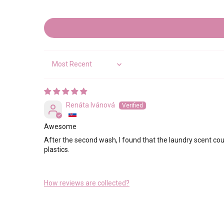
Sort by
Renáta Ivánová
Awesome
After the second wash, I found that the laundry scent coul
plastics.
How reviews are collected?