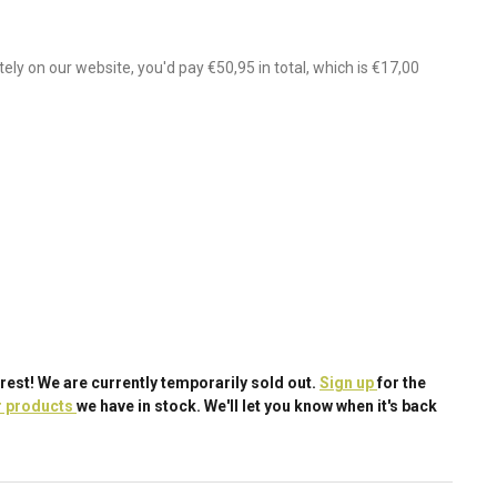
ely on our website, you'd pay
€50,95
in total, which is
€17,00
rest! We are currently temporarily sold out.
Sign up
for the
r products
we have in stock. We'll let you know when it's back