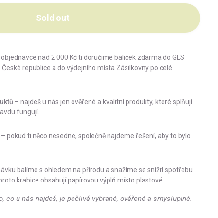
Sold out
i objednávce nad 2 000 Kč ti doručíme balíček zdarma do GLS
 České republice a do výdejního místa Zásilkovny po celé
uktů
– najdeš u nás jen ověřené a kvalitní produkty, které splňují
avdu fungují.
– pokud ti něco nesedne, společně najdeme řešení, aby to bylo
ávku balíme s ohledem na přírodu a snažíme se snížit spotřebu
proto krabice obsahují papírovou výplň místo plastové.
o, co u nás najdeš, je pečlivě vybrané, ověřené a smysluplné.