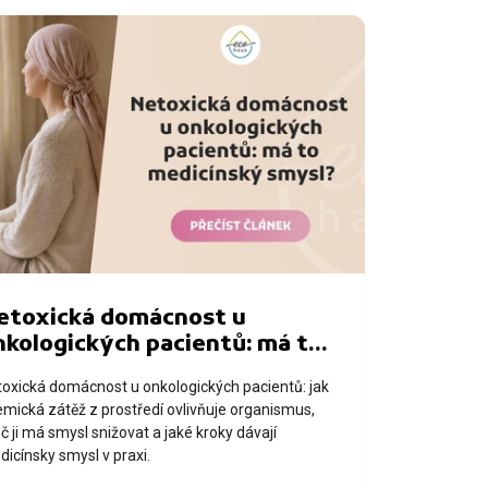
etoxická domácnost u
nkologických pacientů: má to
edicínský smysl?
toxická domácnost u onkologických pacientů: jak
mická zátěž z prostředí ovlivňuje organismus,
č ji má smysl snižovat a jaké kroky dávají
icínsky smysl v praxi.