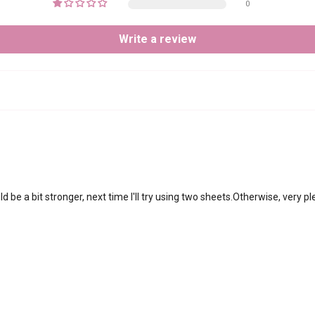
0
Write a review
d be a bit stronger, next time I'll try using two sheets.Otherwise, very 