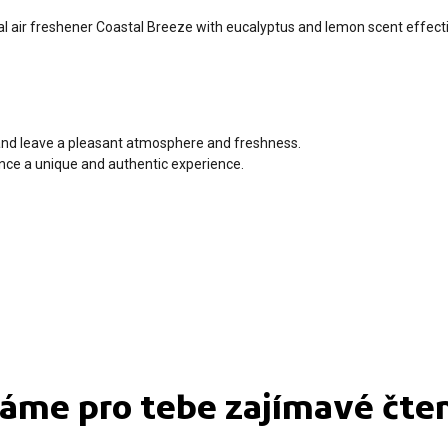
al air freshener Coastal Breeze with eucalyptus and lemon scent effecti
 and leave a pleasant atmosphere and freshness.
nce a unique and authentic experience.
áme pro tebe zajímavé čten