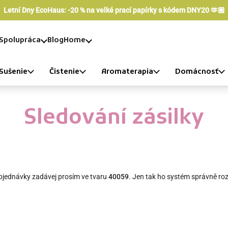
Letní Dny EcoHaus: -20 % na velké prací papírky s kódem DNY20 🫶🏼
Spolupráca
Blog
Home
Sušenie
Čistenie
Aromaterapia
Domácnosť
Sledování zásilky
objednávky zadávej prosím ve tvaru
40059
. Jen tak ho systém správně ro