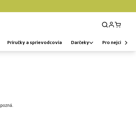
Login
Open car
Príručky a sprievodcovia
Darčeky
Pro nejcitlivější
zpozná.