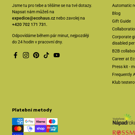
Jsme tu pro tebe a těšíme se na tvé dotazy.
Automatic re
Napsat nám můžeš na
Blog
expedice@ecohaus.cz
nebo zavolej na
Gift Guide
+420 702 171 731.
Collaborati
Odpovídáme během pár minut, nejpozději
Corporate g
do 24 hodin v pracovní dny.
disabled pe
B2B collabo
Facebook
Instagram
Pinterest
TikTok
YouTube
Career at E
Press kit - 
Frequently 
Klub tester
Platební metody