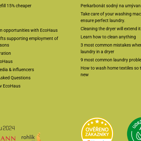
fill 15% cheaper
Perkarbonát sodný na umývanie
Take care of your washing ma
ensure perfect laundry.
Cleaning the dryer will extend it
on opportunities with EcoHaus
Learn how to clean anything
ifts supporting employment of
rsons
3 most common mistakes when
laundry in a dryer
ration
9 most common laundry probl
coHaus
How to wash home textiles so t
media & influencers
new
Asked Questions
ov EcoHaus
Přejít na Heur