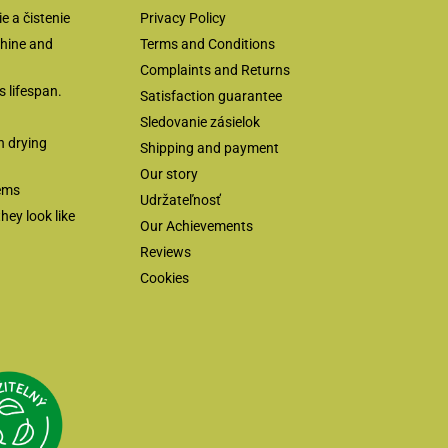
 a čistenie
Privacy Policy
chine and
Terms and Conditions
Complaints and Returns
s lifespan.
Satisfaction guarantee
Sledovanie zásielok
 drying
Shipping and payment
Our story
ems
Udržateľnosť
hey look like
Our Achievements
Reviews
Cookies
Přejít na Udržitelný e-shop
eka.cz