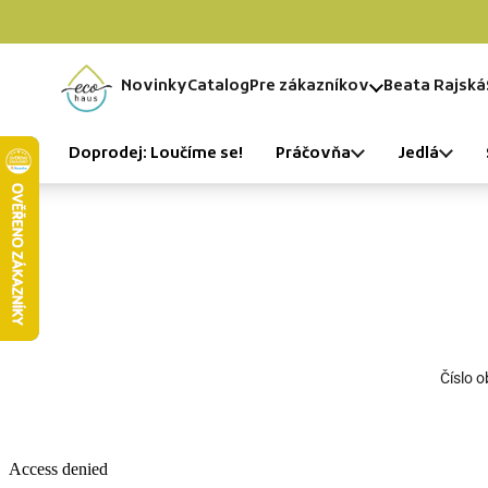
Skip to content
Novinky
Catalog
Pre zákazníkov
Beata Rajská
Home
Doprodej: Loučíme se!
Práčovňa
Jedlá
Číslo 