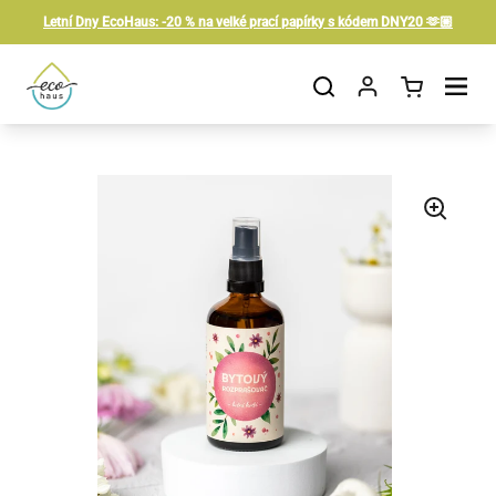
Skip to content
Letní Dny EcoHaus: -20 % na velké prací papírky s kódem DNY20 🫶🏼
Open cart
Open menu