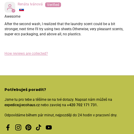
Renáta Ivánová
Awesome
After the second wash, I realized that the laundry scent could be a bit
stronger, next time I'll try using two sheets.Otherwise, very pleasant scents,
super eco packaging, and above all, no plastics.
How reviews are collected?
Potřebuješ poradit?
Jsme tu pro tebe a těšíme se na tvé dotazy. Napsat nám můžeš na
expedice@ecohaus.cz
nebo zavolej na
+420 702 171 731.
Odpovídáme během pár minut, nejpozději do 24 hodin v pracovní dny.
Facebook
Instagram
Pinterest
TikTok
YouTube