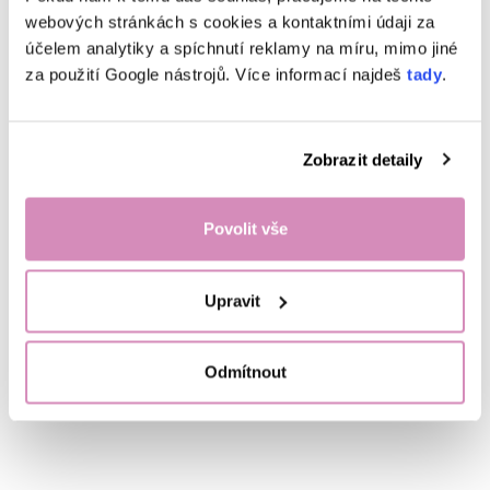
webových stránkách s cookies a kontaktními údaji za
účelem analytiky a spíchnutí reklamy na míru, mimo jiné
za použití Google nástrojů. Více informací najdeš
tady
.
Zobrazit detaily
Nastav si svůj systém: Jaké eko
Povolit vše
produkty potřebuješ doma pro
kompletní úklid a praní
Nastav si jednoduchý systém eko úklidu a praní. Zjisti, jaké produkty
Upravit
opravdu potřebuješ a jak si usnadnit každodenní péči o domácnost.
Číst více
Odmítnout