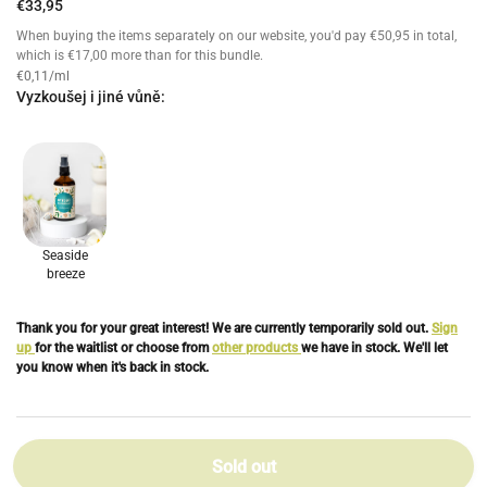
€33,95
When buying the items separately on our website, you'd pay
€50,95
in total,
which is
€17,00
more than for this bundle.
€0,11/ml
Vyzkoušej i jiné vůně:
Seaside
breeze
Thank you for your great interest! We are currently temporarily sold out.
Sign
up
for the waitlist or choose from
other products
we have in stock. We'll let
you know when it's back in stock.
Sold out