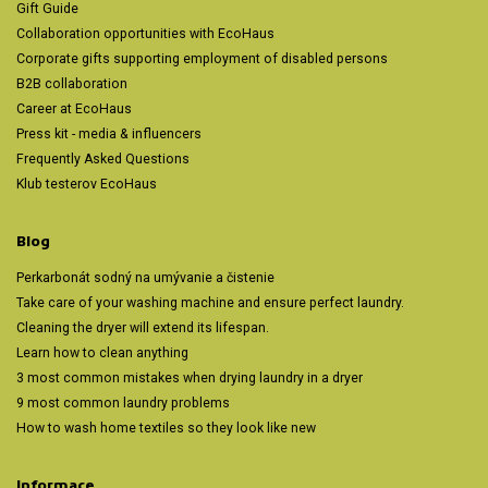
Gift Guide
Collaboration opportunities with EcoHaus
Corporate gifts supporting employment of disabled persons
B2B collaboration
Career at EcoHaus
Press kit - media & influencers
Frequently Asked Questions
Klub testerov EcoHaus
Blog
Perkarbonát sodný na umývanie a čistenie
Take care of your washing machine and ensure perfect laundry.
Cleaning the dryer will extend its lifespan.
Learn how to clean anything
3 most common mistakes when drying laundry in a dryer
9 most common laundry problems
How to wash home textiles so they look like new
Informace