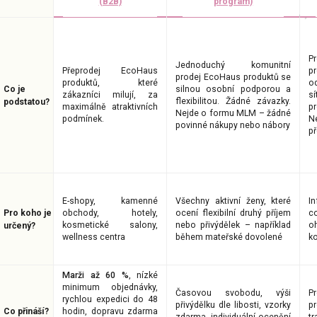
(B2B)
program)
P
Jednoduchý komunitní
Přeprodej EcoHaus
p
prodej EcoHaus produktů se
produktů, které
o
Co je
silnou osobní podporou a
zákazníci milují, za
s
flexibilitou. Žádné závazky.
podstatou?
maximálně atraktivních
p
Nejde o formu MLM – žádné
podmínek.
N
povinné nákupy nebo nábory
p
E-shopy, kamenné
Všechny aktivní ženy, které
I
Pro koho je
obchody, hotely,
ocení flexibilní druhý příjem
c
kosmetické salony,
nebo přivýdělek – například
o
určený?
wellness centra
během mateřské dovolené
k
Marži až 60 %
, nízké
minimum objednávky,
Časovou svobodu, výši
P
rychlou expedici do 48
přivýdělku dle libosti, vzorky
p
Co přináší?
hodin, dopravu zdarma
zdarma, individuální ocenění
t