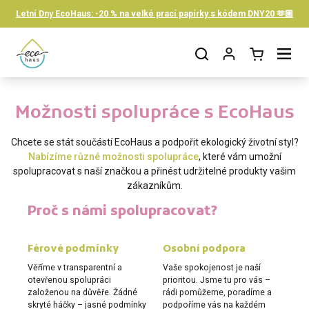
Skip to content
Letní Dny EcoHaus: -20 % na velké prací papírky s kódem DNY20 🫶🏼
Open cart
Open menu
Možnosti spolupráce s EcoHaus
Chcete se stát součástí EcoHaus a podpořit ekologický životní styl?
Nabízíme různé možnosti spolupráce
, které vám umožní
spolupracovat s naší značkou a přinést udržitelné produkty vašim
zákazníkům.
Proč s námi spolupracovat?
Férové podmínky
Osobní podpora
Ek
Věříme v transparentní a
Vaše spokojenost je naší
Ec
otevřenou spolupráci
prioritou. Jsme tu pro vás –
to 
založenou na důvěře. Žádné
rádi pomůžeme, poradíme a
lás
skryté háčky – jasné podmínky
podpoříme vás na každém
kv