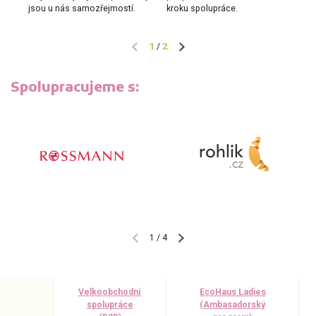
jsou u nás samozřejmostí.
kroku spolupráce.
dá
1
2
/
Spolupracujeme s:
1
/
4
Velkoobchodní
EcoHaus Ladies
spolupráce
(Ambasadorský