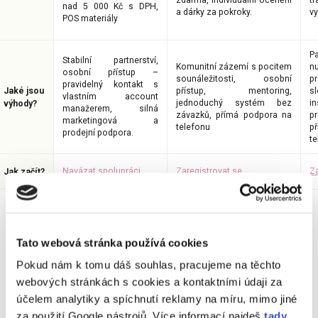
nad 5 000 Kč s DPH,
a dárky za pokroky.
vy
POS materiály
P
Stabilní partnerství,
Komunitní zázemí s pocitem
n
osobní přístup –
sounáležitosti, osobní
p
pravidelný kontakt s
Jaké jsou
přístup, mentoring,
s
vlastním account
jednoduchý systém bez
i
výhody?
manažerem, silná
závazků, přímá podpora na
p
marketingová a
telefonu
p
prodejní podpora.
te
Navázat spolupráci
Zaregistrovat se
Za
Jak začít?
Potřebujete poradit s výběrem
spolupráce vhodné právě pro vás?
Tato webová stránka používá cookies
Neváhejte se na mě obrátit!
Pokud nám k tomu dáš souhlas, pracujeme na těchto
Kateřina Holubcová
– your contact for
webových stránkách s cookies a kontaktními údaji za
wholesale and ambassador partnerships.
účelem analytiky a spíchnutí reklamy na míru, mimo jiné
katerina@ecohaus.cz
,
+420 702 171 731
za použití Google nástrojů. Více informací najdeš
tady
.