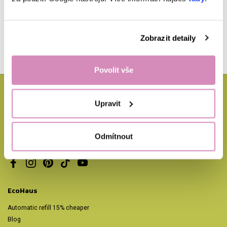
Available by phone on working days
between 9:00–15:00.
Zobrazit detaily
Povolit vše
Potřebuješ poradit?
Upravit
Jsme tu pro tebe a těšíme se na tvé dotazy. Napsat nám můžeš na
expedice@ecohaus.cz
nebo zavolej na
+420 702 171 731.
Odmítnout
Odpovídáme během pár minut, nejpozději do 24 hodin v pracovní dny.
Facebook
Instagram
Pinterest
TikTok
YouTube
EcoHaus
Automatic refill 15% cheaper
Blog