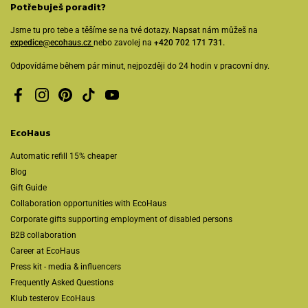
Potřebuješ poradit?
Jsme tu pro tebe a těšíme se na tvé dotazy. Napsat nám můžeš na
expedice@ecohaus.cz
nebo zavolej na
+420 702 171 731.
Odpovídáme během pár minut, nejpozději do 24 hodin v pracovní dny.
Facebook
Instagram
Pinterest
TikTok
YouTube
EcoHaus
Automatic refill 15% cheaper
Blog
Gift Guide
Collaboration opportunities with EcoHaus
Corporate gifts supporting employment of disabled persons
B2B collaboration
Career at EcoHaus
Press kit - media & influencers
Frequently Asked Questions
Klub testerov EcoHaus