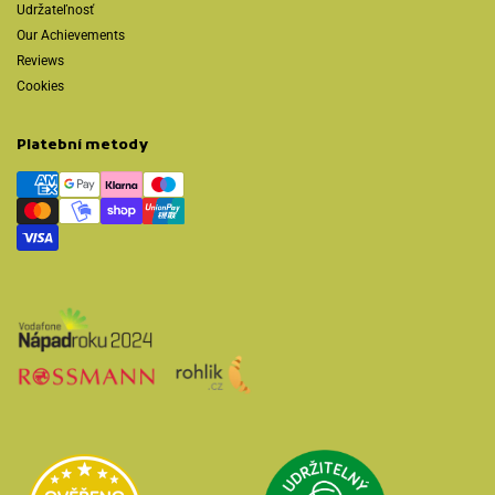
Udržateľnosť
Our Achievements
Reviews
Cookies
Platební metody
Přejít na Udržit
Přejít na Heureka.cz