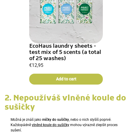
EcoHaus laundry sheets -
test mix of 5 scents (a total
of 25 washes)
€12,95
2. Nepoužíváš vlněné koule do
sušičky
Možná je znáš jako
míčky do sušičky
, nebo o nich slyšíš poprvé.
Každopádně
vlněné koule do sušičky
mohou výrazně zlepšit proces
sušení.