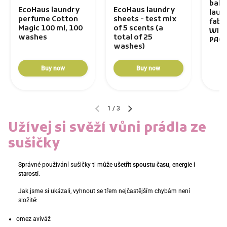
balls
EcoHaus laundry
EcoHaus laundry
laun
perfume Cotton
sheets - test mix
fabri
Magic 100 ml, 100
of 5 scents (a
WIT
washes
total of 25
PAC
washes)
Buy now
Buy now
1
/
3
Užívej si svěží vůni prádla ze
sušičky
Správné používání sušičky ti může
ušetřit spoustu času, energie i
starostí
.
Jak jsme si ukázali, vyhnout se třem nejčastějším chybám není
složité:
omez aviváž