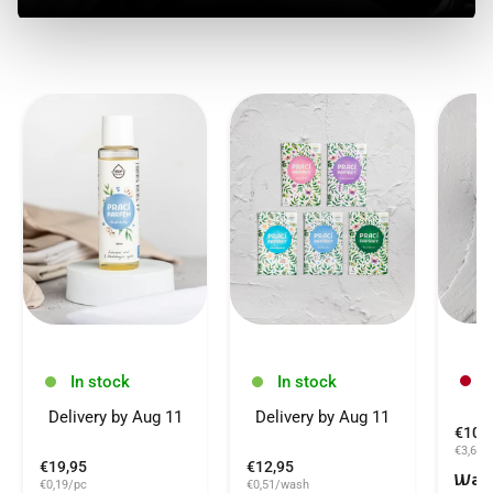
O
In stock
In stock
Delivery by Aug 11
Delivery by Aug 11
€10,
€3,65/
€19,95
€12,95
Wash
€0,19/pc
€0,51/wash