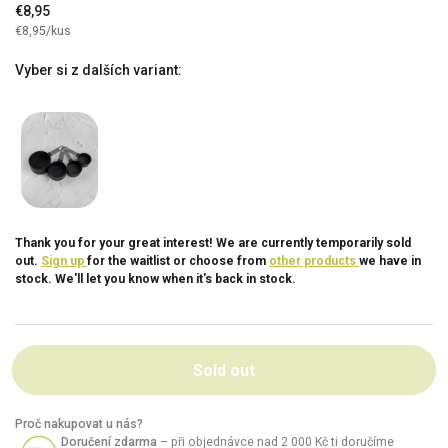
€8,95
€8,95/kus
Vyber si z dalších variant:
Thank you for your great interest! We are currently temporarily sold
out.
Sign up
for the waitlist or choose from
other products
we have in
stock. We'll let you know when it's back in stock.
Sold out
Proč nakupovat u nás?
Doručení zdarma
– při objednávce nad 2 000 Kč ti doručíme