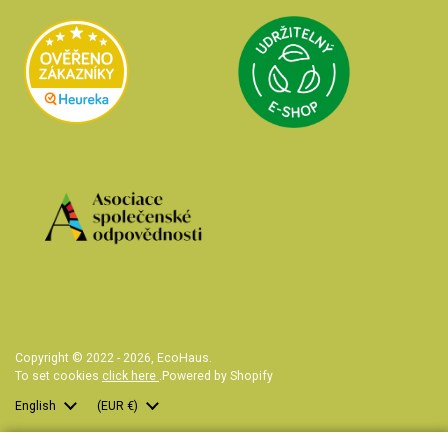
Přejít na Udrži
Přejít na Heureka.cz
Přejít na web Asociace společenské od
Copyright © 2022 - 2026,
EcoHaus
.
To set cookies
click here
.
Powered by Shopify
Language
English
Country/region
(EUR €)