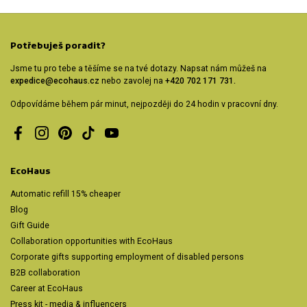
Potřebuješ poradit?
Jsme tu pro tebe a těšíme se na tvé dotazy. Napsat nám můžeš na
expedice@ecohaus.cz
nebo zavolej na
+420 702 171 731.
Odpovídáme během pár minut, nejpozději do 24 hodin v pracovní dny.
Facebook
Instagram
Pinterest
TikTok
YouTube
EcoHaus
Automatic refill 15% cheaper
Blog
Gift Guide
Collaboration opportunities with EcoHaus
Corporate gifts supporting employment of disabled persons
B2B collaboration
Career at EcoHaus
Press kit - media & influencers