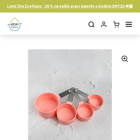
Skip to content
Letní Dny EcoHaus: -20 % na velké prací papírky s kódem DNY20 🫶🏼
Open cart
Open menu