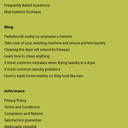
Frequently Asked Questions
Klub testerov EcoHaus
Blog
Perkarbonát sodný na umývanie a čistenie
Take care of your washing machine and ensure perfect laundry.
Cleaning the dryer will extend its lifespan.
Learn how to clean anything
3 most common mistakes when drying laundry in a dryer
9 most common laundry problems
How to wash home textiles so they look like new
Informace
Privacy Policy
Terms and Conditions
Complaints and Returns
Satisfaction guarantee
Sledovanie zásielok