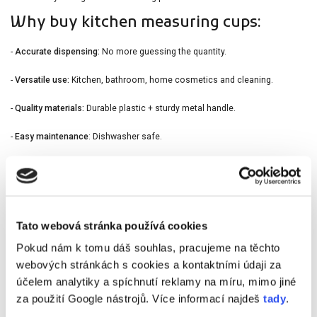
Why buy kitchen measuring cups:
-
Accurate dispensing:
No more guessing the quantity.
-
Versatile use:
Kitchen, bathroom, home cosmetics and cleaning.
-
Quality materials:
Durable plastic + sturdy metal handle.
-
Easy maintenance
:
Dishwasher safe.
-
Compact set:
4 sizes in a practical design.
What measuring cups does the set
contain?
Tato webová stránka používá cookies
- 1/4 cup measuring cup (59 ml)
Pokud nám k tomu dáš souhlas, pracujeme na těchto
webových stránkách s cookies a kontaktními údaji za
- 1/3 cup measuring cup (78 ml)
účelem analytiky a spíchnutí reklamy na míru, mimo jiné
- 1/2 cup measuring cup (118 ml)
za použití Google nástrojů. Více informací najdeš
tady
.