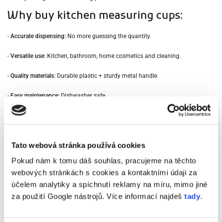
Why buy kitchen measuring cups:
-
Accurate dispensing:
No more guessing the quantity.
-
Versatile use:
Kitchen, bathroom, home cosmetics and cleaning.
-
Quality materials:
Durable plastic + sturdy metal handle.
-
Easy maintenance:
Dishwasher safe.
-
Compact set:
4 sizes in a practical design.
What measuring cups does the set
contain?
Tato webová stránka používá cookies
Pokud nám k tomu dáš souhlas, pracujeme na těchto
- 1/4 cup measuring cup (59 ml)
webových stránkách s cookies a kontaktními údaji za
účelem analytiky a spíchnutí reklamy na míru, mimo jiné
- 1/3 cup measuring cup (78 ml)
za použití Google nástrojů. Více informací najdeš
tady
.
- 1/2 cup measuring cup (118 ml)