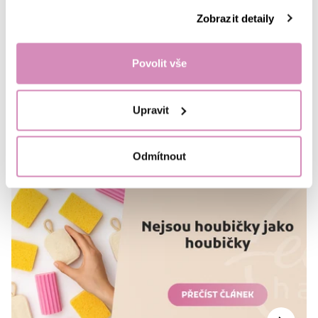
1 cup measuring cup (236 ml)
Zobrazit detaily
Material:
Plastic + metal handle
Dimensions:
According to measuring cup size
Maintenance:
Dishwasher safe
Povolit vše
Máme pro tebe zajímavé
Upravit
čtení!
Odmítnout