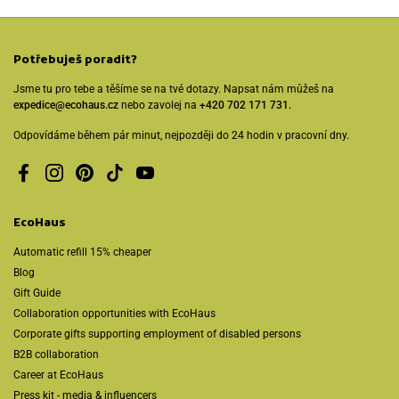
Potřebuješ poradit?
Jsme tu pro tebe a těšíme se na tvé dotazy. Napsat nám můžeš na
expedice@ecohaus.cz
nebo zavolej na
+420 702 171 731.
Odpovídáme během pár minut, nejpozději do 24 hodin v pracovní dny.
Facebook
Instagram
Pinterest
TikTok
YouTube
EcoHaus
Automatic refill 15% cheaper
Blog
Gift Guide
Collaboration opportunities with EcoHaus
Corporate gifts supporting employment of disabled persons
B2B collaboration
Career at EcoHaus
Press kit - media & influencers