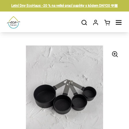
Skip to content
Letní Dny EcoHaus: -20 % na velké prací papírky s kódem DNY20 🫶🏼
Open cart
Open menu