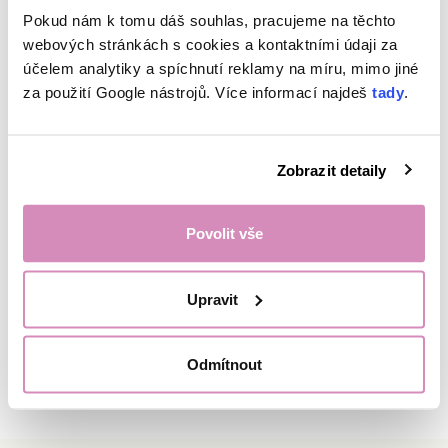
SOLD OUT
Pokud nám k tomu dáš souhlas, pracujeme na těchto
webových stránkách s cookies a kontaktními údaji za
účelem analytiky a spíchnutí reklamy na míru, mimo jiné
za použití Google nástrojů. Více informací najdeš
tady
.
Zobrazit detaily
Povolit vše
Upravit
Beige premium kitchen
towel made of
crumpled cotton
Odmítnout
EcoHaus - 60 x 45cm