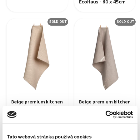
EcoHaus - 60 x 45cm
SOLD OUT
SOLD OUT
Beige premium kitchen
Beige premium kitchen
towel made of waffle
towel made of linen
fabric EcoHaus (large
fabric EcoHaus - 60 x
checkered pattern) -
45 cm
60 x 45cm
Tato webová stránka používá cookies