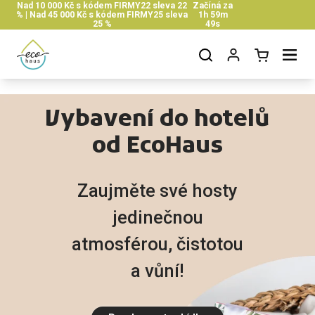
Nad 10 000 Kč s kódem FIRMY22 sleva 22
Začíná za
Skip to content
% | Nad 45 000 Kč s kódem FIRMY25 sleva
1h 59m
25 %
48s
Open cart
Open menu
Vybavení do hotelů
od EcoHaus
Zaujměte své hosty
jedinečnou
atmosférou, čistotou
a vůní!