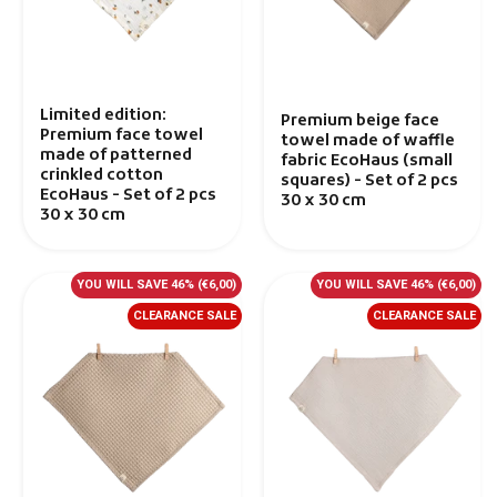
Limited edition:
Premium beige face
Premium face towel
towel made of waffle
made of patterned
fabric EcoHaus (small
crinkled cotton
squares) - Set of 2 pcs
EcoHaus - Set of 2 pcs
30 x 30 cm
30 x 30 cm
YOU WILL SAVE 46%
(€6,00)
YOU WILL SAVE 46%
(€6,00)
CLEARANCE SALE
CLEARANCE SALE