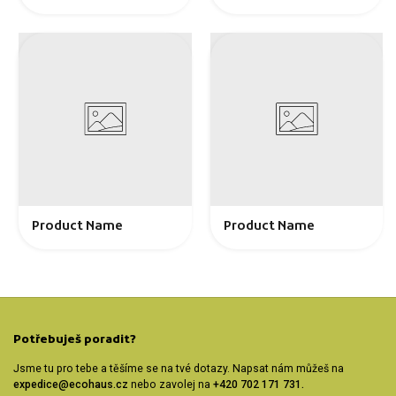
Product Name
Product Name
Potřebuješ poradit?
Jsme tu pro tebe a těšíme se na tvé dotazy. Napsat nám můžeš na
expedice@ecohaus.cz
nebo zavolej na
+420 702 171 731.