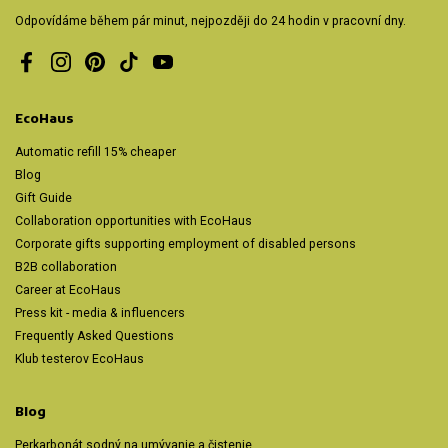
Odpovídáme během pár minut, nejpozději do 24 hodin v pracovní dny.
Facebook
Instagram
Pinterest
TikTok
YouTube
EcoHaus
Automatic refill 15% cheaper
Blog
Gift Guide
Collaboration opportunities with EcoHaus
Corporate gifts supporting employment of disabled persons
B2B collaboration
Career at EcoHaus
Press kit - media & influencers
Frequently Asked Questions
Klub testerov EcoHaus
Blog
Perkarbonát sodný na umývanie a čistenie