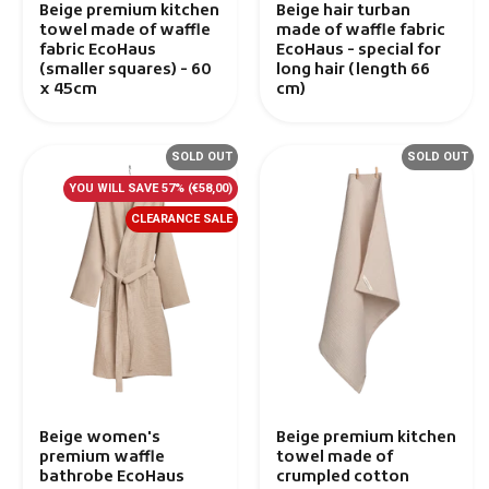
Beige premium kitchen
Beige hair turban
towel made of waffle
made of waffle fabric
fabric EcoHaus
EcoHaus - special for
(smaller squares) - 60
long hair (length 66
x 45cm
cm)
SOLD OUT
SOLD OUT
YOU WILL SAVE 57%
(€58,00)
CLEARANCE SALE
Beige women's
Beige premium kitchen
premium waffle
towel made of
bathrobe EcoHaus
crumpled cotton