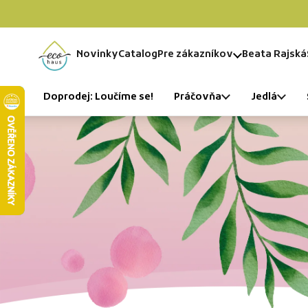
Skip to content
Novinky
Catalog
Pre zákazníkov
Beata Rajská
Home
Doprodej: Loučíme se!
Práčovňa
Jedlá