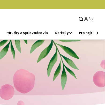
Login
Open car
Príručky a sprievodcovia
Darčeky
Pro nejcitlivější