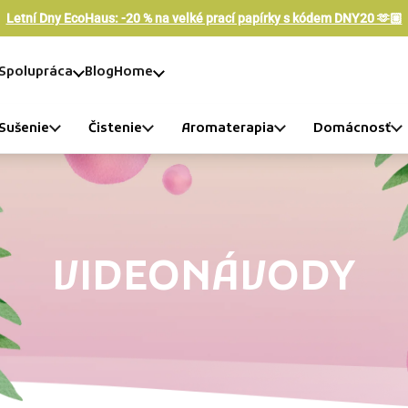
Letní Dny EcoHaus: -20 % na velké prací papírky s kódem DNY20 🫶🏼
Spolupráca
Blog
Home
Sušenie
Čistenie
Aromaterapia
Domácnosť
VIDEONÁVODY