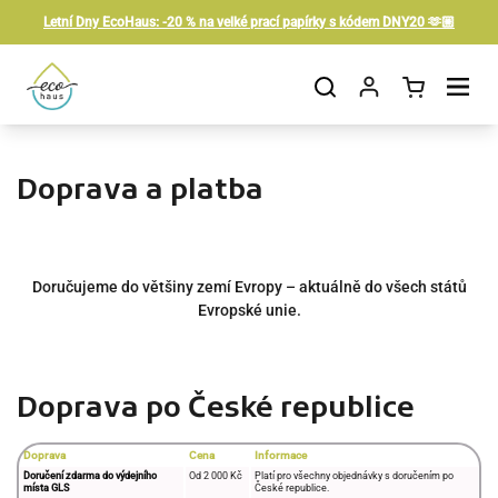
Přeskočit na obsah
Letní Dny EcoHaus: -20 % na velké prací papírky s kódem DNY20 🫶🏼
Otevřít košík
Otevřít nabídku
Doprava a platba
Doručujeme do většiny zemí Evropy – aktuálně do všech států
Evropské unie.
Doprava po České republice
Doprava
Cena
Informace
Doručení zdarma do výdejního
Od 2 000 Kč
Platí pro všechny objednávky s doručením po
místa GLS
České republice.