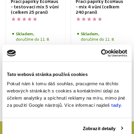
Prací papírky EcoHaus
Prací papírky EcoHaus
- testovací mix 5 vůní
- mix 4 vůní (celkem
(celkem 25 praní)
240 praní)
Skladem,
Skladem,
doručíme do 11. 8.
doručíme do 11. 8.
299,00 Kč
2.396,00 Kč
11,96 Kč/praní
9,98 Kč/praní
Tato webová stránka používá cookies
Do košíku
Do košíku
Pokud nám k tomu dáš souhlas, pracujeme na těchto
webových stránkách s cookies a kontaktními údaji za
účelem analytiky a spíchnutí reklamy na míru, mimo jiné
za použití Google nástrojů. Více informací najdeš
tady
.
1
/
2
Zobrazit detaily