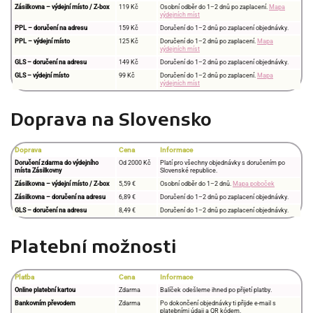
Zásilkovna – výdejní místo / Z-box
119 Kč
Osobní odběr do 1–2 dnů po zaplacení.
Mapa
výdejních míst
PPL – doručení na adresu
159 Kč
Doručení do 1–2 dnů po zaplacení objednávky.
PPL – výdejní místo
125 Kč
Doručení do 1–2 dnů po zaplacení.
Mapa
výdejních míst
GLS – doručení na adresu
149 Kč
Doručení do 1–2 dnů po zaplacení objednávky.
GLS – výdejní místo
99 Kč
Doručení do 1–2 dnů po zaplacení.
Mapa
výdejních míst
Doprava na Slovensko
Doprava
Cena
Informace
Doručení zdarma do výdejního
Od 2000 Kč
Platí pro všechny objednávky s doručením po
místa Zásilkovny
Slovenské republice.
Zásilkovna – výdejní místo / Z-box
5,59 €
Osobní odběr do 1–2 dnů.
Mapa poboček
Zásilkovna – doručení na adresu
6,89 €
Doručení do 1–2 dnů po zaplacení objednávky.
GLS – doručení na adresu
8,49 €
Doručení do 1–2 dnů po zaplacení objednávky.
Platební možnosti
Platba
Cena
Informace
Online platební kartou
Zdarma
Balíček odešleme ihned po přijetí platby.
Bankovním převodem
Zdarma
Po dokončení objednávky ti přijde e-mail s
platebními údaji a QR kódem.