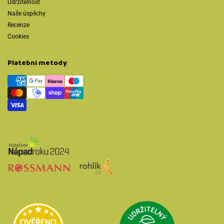
Udržitelnost
Naše úspěchy
Recenze
Cookies
Platební metody
Přejít na Udržit
Přejít na Heureka.cz