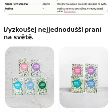
Google Pay / Shop Pay
Zdarma
Objednávku zaplatíš okamžitě odkudkoli na světě.
Dobírka
—
Dobírku na webu nenabízíme. Produkty najdeš
také v
Rossmannu
.
Vyzkoušej nejjednodušší praní
na světě.