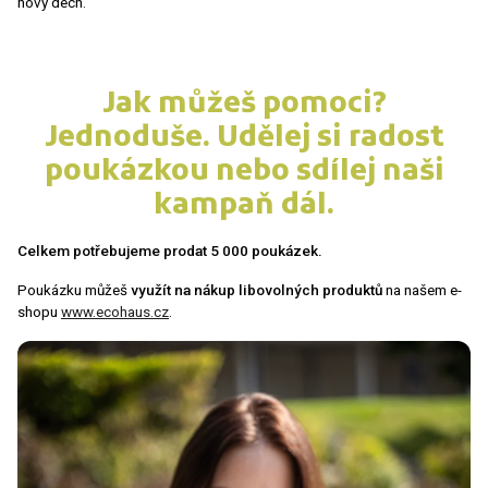
nový dech.
Jak můžeš pomoci?
Jednoduše. Udělej si radost
poukázkou nebo sdílej naši
kampaň dál.
Celkem potřebujeme prodat 5 000 poukázek.
Poukázku můžeš
využít na nákup libovolných produktů
na našem e-
shopu
www.ecohaus.cz
.