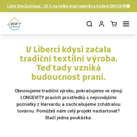
Přeskočit na obsah
Letní Dny EcoHaus: -20 % na velké prací papírky s kódem DNY20 🫶🏼
Otevřít košík
Otevřít nabídku
V Liberci kdysi začala
tradiční textilní výroba.
Teď tady vzniká
budoucnost praní.
Obnovujeme tradiční výrobu, pokračujeme ve vývoji
LONGEVITY pracích prostředků s nejnovějšími
poznatky z Harvardu a zachraňujeme zchátralou
továrnu. Pomůžeš nám celý projekt nastartovat?
Stačí jedna poukázka.