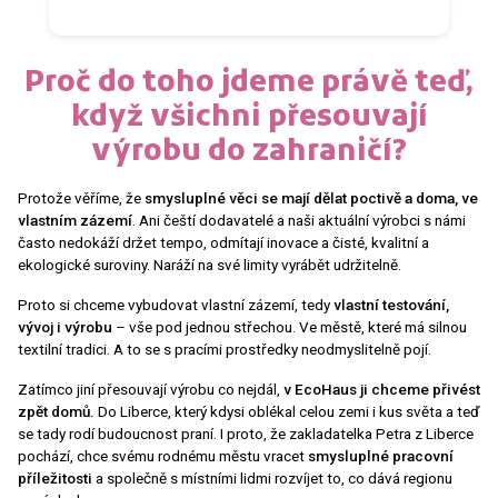
Proč do toho jdeme právě teď,
když všichni přesouvají
výrobu do zahraničí?
Protože věříme, že
smysluplné věci se mají dělat poctivě a doma, ve
vlastním zázemí
. Ani čeští dodavatelé a naši aktuální výrobci s námi
často nedokáží držet tempo, odmítají inovace a čisté, kvalitní a
ekologické suroviny. Naráží na své limity vyrábět udržitelně.
Proto si chceme vybudovat vlastní zázemí, tedy
vlastní testování,
vývoj i výrobu
– vše pod jednou střechou. Ve městě, které má silnou
textilní tradici. A to se s pracími prostředky neodmyslitelně pojí.
Zatímco jiní přesouvají výrobu co nejdál,
v EcoHaus ji chceme přivést
zpět domů.
Do Liberce, který kdysi oblékal celou zemi i kus světa a teď
se tady rodí budoucnost praní. I proto, že zakladatelka Petra z Liberce
pochází, chce svému rodnému městu vracet
smysluplné pracovní
příležitosti
a společně s místními lidmi rozvíjet to, co dává regionu