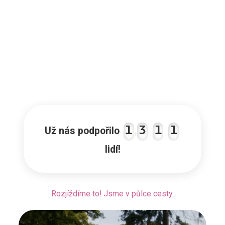
1
3
1
1
Už nás podpořilo
,
lidí!
Rozjíždíme to! Jsme v půlce cesty.