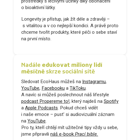
prostředky s léčivými účinky díky obohacení
o bioaktivní látky.
Longevity je přístup, jak žít déle a zdravěji –
s vitalitou a v co nejlepší kondici. A právě proto
chceme tvořit produkty, které péči o sebe staví
na první místo.
Nadále
edukovat miliony lidí
měsíčně
skrze sociální sítě
Sledovat EcoHaus můžeš na
Instagramu
,
YouTube
,
Facebooku
a
TikToku
.
A navíc si můžeš poslechnout náš lifestyle
podcast Propereme to!
, který najdeš na
Spotify
a
Apple Podcasts
. Pokud chceš vidět
i naše emoce – pust' si audiovizuální záznam
na
YouTube
.
Pro ty, kteří chtějí mít užitečné tipy vždy u sebe,
jsme připravili
náš e-book
Prací bible.