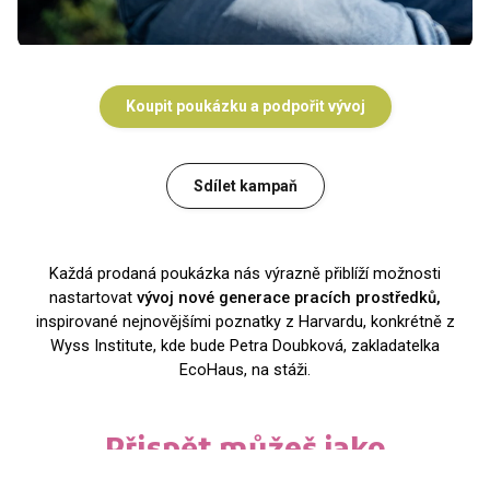
Koupit poukázku a podpořit vývoj
Sdílet kampaň
Každá prodaná poukázka nás výrazně přiblíží možnosti
nastartovat
vývoj nové generace pracích prostředků,
inspirované nejnovějšími poznatky z Harvardu, konkrétně z
Wyss Institute, kde bude Petra Doubková, zakladatelka
EcoHaus, na stáži.
Přispět můžeš jako
jednotlivec i jako firma.