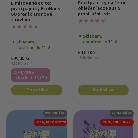
Prací papírky na černé
Limitovaná edice:
oblečení EcoHaus 5
prací papírky EcoHaus
praní luční kvítí
60 praní citronová
zmrzlina
Skladem,
doručíme do 11. 8.
Skladem,
doručíme do 11. 8.
69,00 Kč
13,80 Kč/praní
599,00 Kč
9,98 Kč/praní
479,20 Kč
s kódem DNY20
Do košíku
Do košíku
VYPRODÁNO
VYPRODÁNO
-20 %, KÓD: DNY20
-20 %, KÓD: DNY20