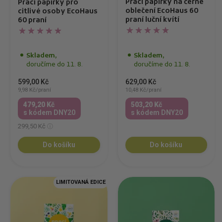
Prací papírky na černé
Prací papírky pro
oblečení EcoHaus 60
citlivé osoby EcoHaus
praní luční kvítí
60 praní
Skladem,
Skladem,
doručíme do 11. 8.
doručíme do 11. 8.
629,00 Kč
599,00 Kč
10,48 Kč/praní
9,98 Kč/praní
503,20 Kč
479,20 Kč
s kódem DNY20
s kódem DNY20
299,50 Kč
Do košíku
Do košíku
LIMITOVANÁ EDICE