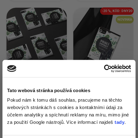
-20 %, KÓD: DNY20
NOVINKA
Prací papírky na černé
Prací papírky na černé
Tato webová stránka používá cookies
oblečení pro citlivé
oblečení pro citlivé
Získej 1+1
na
Pokud nám k tomu dáš souhlas, pracujeme na těchto
osoby EcoHaus 5 praní
osoby EcoHaus 60
praní
webových stránkách s cookies a kontaktními údaji za
zkoušku pracích
účelem analytiky a spíchnutí reklamy na míru, mimo jiné
papírků
a tipy
za použití Google nástrojů. Více informací najdeš
tady
.
Skladem,
přesně pro tvou
doručíme do 11. 8.
Skladem,
doručíme do 11. 8.