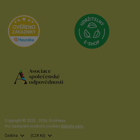
Přejít na Udrži
Přejít na Heureka.cz
Přejít na web Asociace společenské od
Copyright © 2022 - 2026,
EcoHaus
.
Pro nastavení souborů cookies
klikněte sem
.
Jazyk
Čeština
Země/region
(CZK Kč)