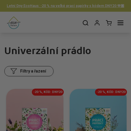
Přeskočit na obsah
Letní Dny EcoHaus: -20 % na velké prací papírky s kódem DNY20 🫶🏼
Otevřít košík
Otevřít nabídku
Univerzální prádlo
Filtry a řazení
-20 %, KÓD: DNY20
-20 %, KÓD: DNY20