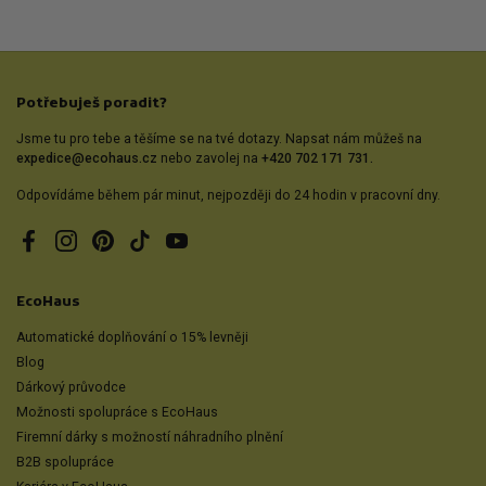
Potřebuješ poradit?
Jsme tu pro tebe a těšíme se na tvé dotazy. Napsat nám můžeš na
expedice@ecohaus.cz
nebo zavolej na
+420 702 171 731.
Odpovídáme během pár minut, nejpozději do 24 hodin v pracovní dny.
Facebook
Instagram
Pinterest
TikTok
YouTube
EcoHaus
Automatické doplňování o 15% levněji
Blog
Dárkový průvodce
Možnosti spolupráce s EcoHaus
Firemní dárky s možností náhradního plnění
B2B spolupráce