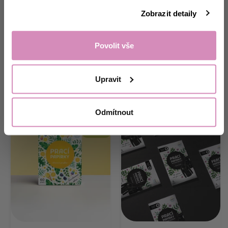
domácnost. 🌸
69,00 Kč
13,80 Kč/praní
629,00 Kč
Zobrazit detaily
10,48 Kč/praní
503,20 Kč
Odemknout nabídku!
s kódem DNY20
Povolit vše
Ne, děkuji.
Do košíku
Do košíku
Upravit
-20 %, KÓD: DNY20
Odmítnout
LIMITOVANÁ EDICE
NOVINKA