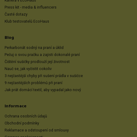
Kariéra v EcoHaus
Press kit - media & influencers
Časté dotazy
Klub testovatelů EcoHaus
Blog
Perkarbonát sodný na praní a úklid
Pečuj o svou pračku a zajisti dokonalé praní
Čištění sušičky prodlouží její životnost
Nauč se, jak vyčistit cokoliv
3 nejčastější chyby při sušení prádla v sušičce
9 nejčastějších problémů při praní
Jak prát domácí textil, aby vypadal jako nový
Informace
Ochrana osobních údajů
Obchodní podmínky
Reklamace a odstoupení od smlouvy