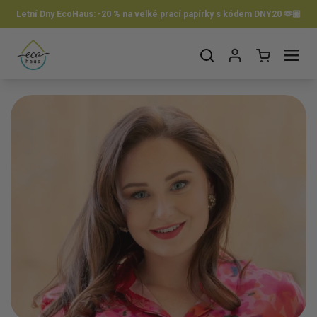
Přeskočit na obsah
Letní Dny EcoHaus: -20 % na velké prací papírky s kódem DNY20 🫶🏼
Otevřít košík
Otevřít nabídku