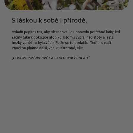
S láskou k sobě i přírodě
.
Vyladit papírek tak, aby obsahoval jen opravdu potřebné látky, byl
šetrný také k pokožce atopiků, k tomu vypral nečistoty a ještě
hezky voněl, to byla věda. Petře se to podařilo. Teď si s naší
značkou plníme další, vcelku skromné, cíle.
„CHCEME ZMĚNIT SVĚT A EKOLOGICKÝ DOPAD.”