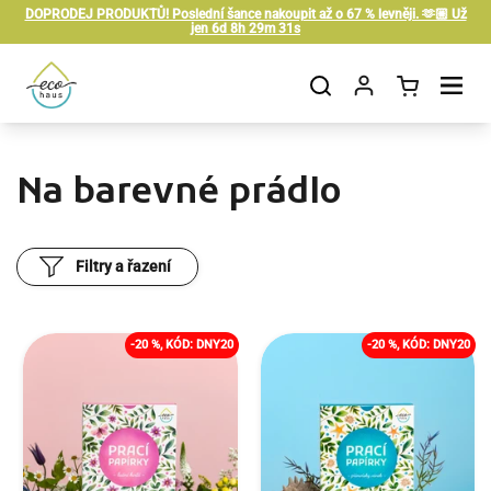
Přeskočit na obsah
DOPRODEJ PRODUKTŮ! Poslední šance nakoupit až o 67 % levněji. 🫶🏼 Už
jen
6d 8h 29m 30s
Otevřít košík
Otevřít nabídku
Na barevné prádlo
Filtry a řazení
-20 %, KÓD: DNY20
-20 %, KÓD: DNY20