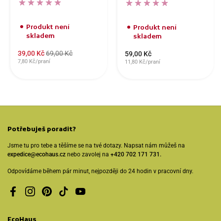
Produkt není
Produkt není
skladem
skladem
39,00 Kč
69,00 Kč
59,00 Kč
7,80 Kč/praní
11,80 Kč/praní
Potřebuješ poradit?
Jsme tu pro tebe a těšíme se na tvé dotazy. Napsat nám můžeš na
expedice@ecohaus.cz
nebo zavolej na
+420 702 171 731.
Odpovídáme během pár minut, nejpozději do 24 hodin v pracovní dny.
Facebook
Instagram
Pinterest
TikTok
YouTube
EcoHaus