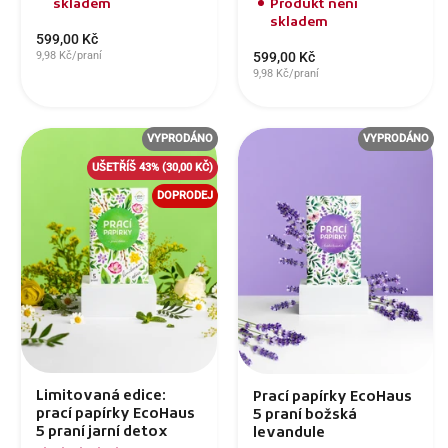
skladem
Produkt není
skladem
599,00 Kč
9,98 Kč/praní
599,00 Kč
9,98 Kč/praní
VYPRODÁNO
VYPRODÁNO
UŠETŘÍŠ 43%
(30,00 KČ)
DOPRODEJ
Limitovaná edice:
Prací papírky EcoHaus
prací papírky EcoHaus
5 praní božská
5 praní jarní detox
levandule