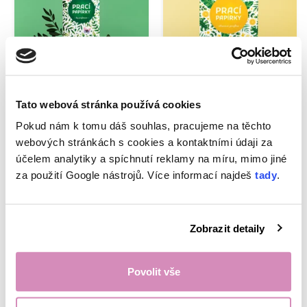
Tato webová stránka používá cookies
Prací papírky pro
Limitovaná edice:
Pokud nám k tomu dáš souhlas, pracujeme na těchto
citlivé osoby EcoHaus
prací papírky EcoHaus
webových stránkách s cookies a kontaktními údaji za
5 praní
60 praní citronová
zmrzlina
účelem analytiky a spíchnutí reklamy na míru, mimo jiné
za použití Google nástrojů. Více informací najdeš
tady
.
Skladem,
doručíme do 13. 8.
Skladem,
doručíme do 13. 8.
Zobrazit detaily
59,00 Kč
11,80 Kč/praní
599,00 Kč
9,98 Kč/praní
Povolit vše
479,20 Kč
s kódem DNY20