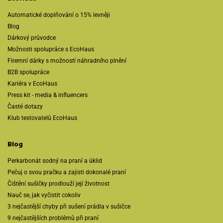
Automatické doplňování o 15% levněji
Blog
Dárkový průvodce
Možnosti spolupráce s EcoHaus
Firemní dárky s možností náhradního plnění
B2B spolupráce
Kariéra v EcoHaus
Press kit - media & influencers
Časté dotazy
Klub testovatelů EcoHaus
Blog
Perkarbonát sodný na praní a úklid
Pečuj o svou pračku a zajisti dokonalé praní
Čištění sušičky prodlouží její životnost
Nauč se, jak vyčistit cokoliv
3 nejčastější chyby při sušení prádla v sušičce
9 nejčastějších problémů při praní