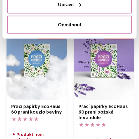
Do košíku
Do košíku
Upravit
Odmítnout
VYPRODÁNO
VYPRODÁNO
-20 %, KÓD: DNY20
-20 %, KÓD: DNY20
Prací papírky EcoHaus
Prací papírky EcoHaus
60 praní kouzlo bavlny
60 praní božská
levandule
Produkt není