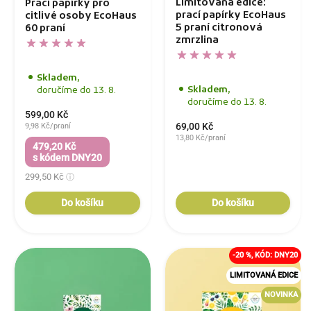
Limitovaná edice:
Prací papírky pro
prací papírky EcoHaus
citlivé osoby EcoHaus
5 praní citronová
60 praní
zmrzlina
Skladem,
Skladem,
doručíme do 13. 8.
doručíme do 13. 8.
599,00 Kč
69,00 Kč
9,98 Kč/praní
13,80 Kč/praní
479,20 Kč
s kódem DNY20
299,50 Kč
Do košíku
Do košíku
-20 %, KÓD: DNY20
LIMITOVANÁ EDICE
NOVINKA