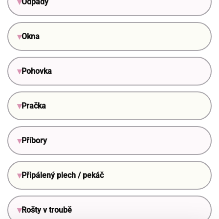
Odpady
Okna
Pohovka
Pračka
Příbory
Připálený plech / pekáč
Rošty v troubě