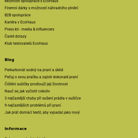
Možnosti spolupráce s EcoHaus
Firemní dárky s možností náhradního plnění
B2B spolupráce
Kariéra v EcoHaus
Press kit - media & influencers
Časté dotazy
Klub testovatelů EcoHaus
Blog
Perkarbonát sodný na praní a úklid
Pečuj o svou pračku a zajisti dokonalé praní
Čištění sušičky prodlouží její životnost
Nauč se, jak vyčistit cokoliv
3 nejčastější chyby při sušení prádla v sušičce
9 nejčastějších problémů při praní
Jak prát domácí textil, aby vypadal jako nový
Informace