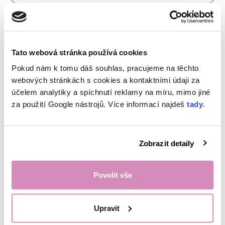
Rychlovarná konvice
Tato webová stránka používá cookies
Šperky
Pokud nám k tomu dáš souhlas, pracujeme na těchto
webových stránkách s cookies a kontaktními údaji za
účelem analytiky a spíchnutí reklamy na míru, mimo jiné
Sprchový závěs
za použití Google nástrojů. Více informací najdeš
tady
.
Štětce na makeup
Zobrazit detaily
Trouba
Povolit vše
Úklidové hadry
Upravit