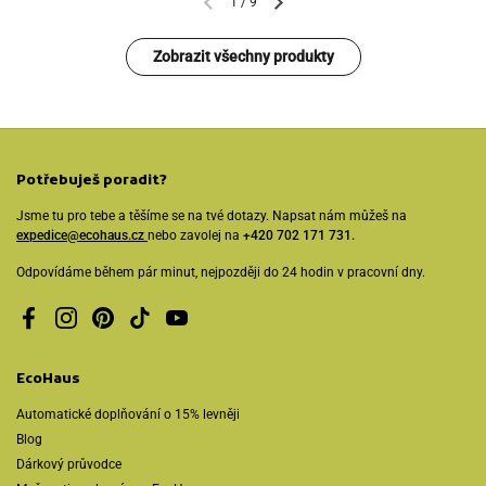
1
/
9
Zobrazit všechny produkty
Potřebuješ poradit?
Jsme tu pro tebe a těšíme se na tvé dotazy. Napsat nám můžeš na
expedice@ecohaus.cz
nebo zavolej na
+420 702 171 731.
Odpovídáme během pár minut, nejpozději do 24 hodin v pracovní dny.
Facebook
Instagram
Pinterest
TikTok
YouTube
EcoHaus
Automatické doplňování o 15% levněji
Blog
Dárkový průvodce