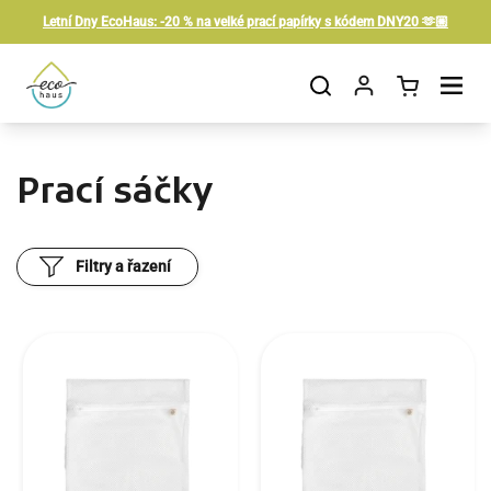
Přeskočit na obsah
Letní Dny EcoHaus: -20 % na velké prací papírky s kódem DNY20 🫶🏼
Otevřít košík
Otevřít nabídku
Prací sáčky
Filtry a řazení