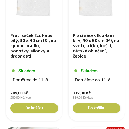
Prací sáček EcoHaus
Prací sáček EcoHaus
bílý, 30 x 40 cm (S), na
bílý, 40 x 50 cm (M), na
spodní prádlo,
svetr, tričko, košili,
ponožky, silonky a
dětské oblečení,
drobnosti
čepice
Skladem
Skladem
Doručíme do 11. 8.
Doručíme do 11. 8.
289,00 Kč
319,00 Kč
289,00 Kč/kus
319,00 Kč/kus
Do košíku
Do košíku