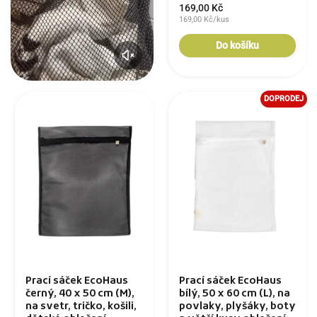
169,00 Kč
169,00 Kč/kus
Do košíku
DOPRODEJ
Prací sáček EcoHaus
Prací sáček EcoHaus
černý, 40 x 50 cm (M),
bílý, 50 x 60 cm (L), na
na svetr, tričko, košili,
povlaky, plyšáky, boty