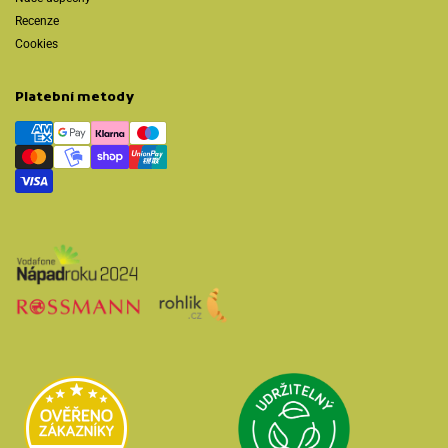
Recenze
Cookies
Platební metody
Přejít na Udržit
Přejít na Heureka.cz