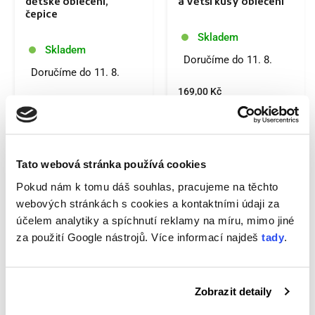
dětské oblečení,
a větší kusy oblečení
čepice
Skladem
Skladem
Doručíme do 11. 8.
Doručíme do 11. 8.
169,00 Kč
319,00 Kč
169,00 Kč/kus
319,00 Kč/kus
Do košíku
Do košíku
Tato webová stránka používá cookies
Pokud nám k tomu dáš souhlas, pracujeme na těchto
VYPRODÁNO
webových stránkách s cookies a kontaktními údaji za
účelem analytiky a spíchnutí reklamy na míru, mimo jiné
za použití Google nástrojů. Více informací najdeš
tady
.
Zobrazit detaily