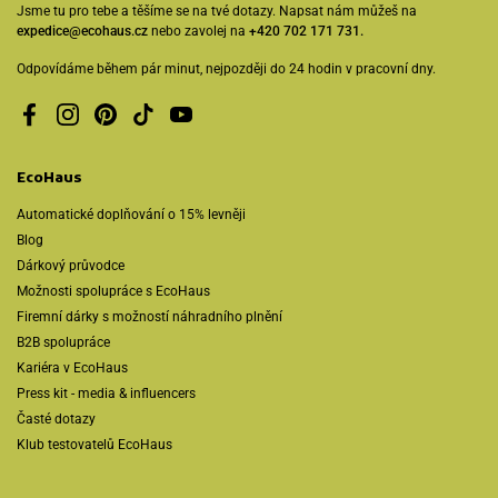
Jsme tu pro tebe a těšíme se na tvé dotazy. Napsat nám můžeš na
expedice@ecohaus.cz
nebo zavolej na
+420 702 171 731.
Odpovídáme během pár minut, nejpozději do 24 hodin v pracovní dny.
Facebook
Instagram
Pinterest
TikTok
YouTube
EcoHaus
Automatické doplňování o 15% levněji
Blog
Dárkový průvodce
Možnosti spolupráce s EcoHaus
Firemní dárky s možností náhradního plnění
B2B spolupráce
Kariéra v EcoHaus
Press kit - media & influencers
Časté dotazy
Klub testovatelů EcoHaus