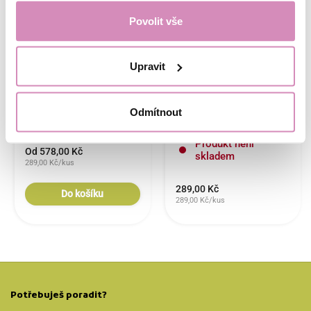
Povolit vše
Sada 2 pracích sáčků
Prací sáček EcoHaus
Upravit
EcoHaus pro ochranu
černý, 30 x 40 cm (S),
tvého prádla
na spodní prádlo,
ponožky, silonky a
drobnosti
Odmítnout
Skladem
Produkt není
Od 578,00 Kč
skladem
289,00 Kč/kus
289,00 Kč
Do košíku
289,00 Kč/kus
Potřebuješ poradit?