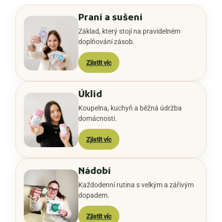
Praní a sušení
Základ, který stojí na pravidelném
doplňování zásob.
Zjistit víc
Úklid
Koupelna, kuchyň a běžná údržba
domácnosti.
Zjistit víc
Nádobí
Každodenní rutina s velkým a zářivým
dopadem.
Zjistit víc