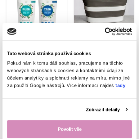
Produkt není
Skladem
skladem
Tato webová stránka používá cookies
Od 505,00 Kč
399,00 Kč
799,00 Kč
Pokud nám k tomu dáš souhlas, pracujeme na těchto
Startovací balíček
399,00 Kč/kus
webových stránkách s cookies a kontaktními údaji za
nejoblíbenějších
Skládací koš na prádlo
produktů EcoHaus
účelem analytiky a spíchnutí reklamy na míru, mimo jiné
26 l – Minimalistické
za použití Google nástrojů. Více informací najdeš
tady
.
řešení pro každou
Do košíku
domácnost
Zobrazit detaily
Sdílejte článek
Povolit vše
Facebook
Zkopírovat odkaz