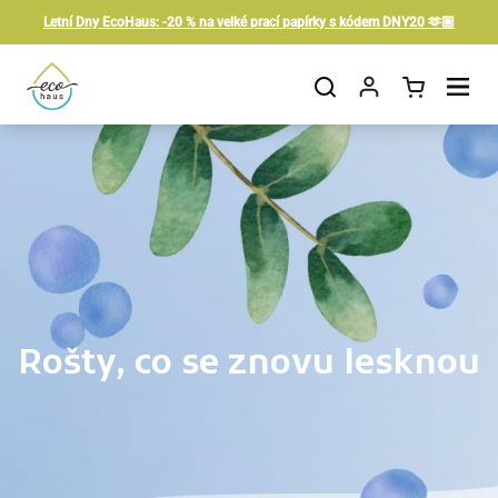
Přeskočit na obsah
Letní Dny EcoHaus: -20 % na velké prací papírky s kódem DNY20 🫶🏼
Otevřít košík
Otevřít nabídku
Rošty, co se znovu lesknou