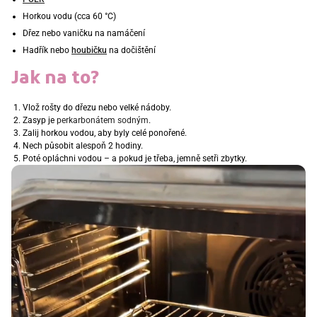
Horkou vodu (cca 60 °C)
Dřez nebo vaničku na namáčení
Hadřík nebo
houbičku
na dočištění
Jak na to?
Vlož rošty do dřezu nebo velké nádoby.
Zasyp je
perkarbonátem sodným
.
Zalij horkou vodou, aby byly celé ponořené.
Nech působit alespoň 2 hodiny.
Poté opláchni vodou – a pokud je třeba, jemně setři zbytky.