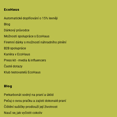
EcoHaus
Automatické doplňování o 15% levněji
Blog
Dárkový průvodce
Možnosti spolupráce s EcoHaus
Firemní dárky s možností náhradního plnění
B2B spolupráce
Kariéra v EcoHaus
Press kit - media & influencers
Časté dotazy
Klub testovatelů EcoHaus
Blog
Perkarbonát sodný na praní a úklid
Pečuj o svou pračku a zajisti dokonalé praní
Čištění sušičky prodlouží její životnost
Nauč se, jak vyčistit cokoliv