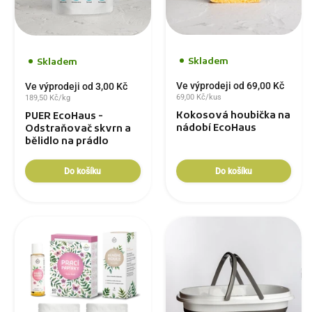
Skladem
Skladem
Ve výprodeji od 69,00 Kč
Ve výprodeji od 3,00 Kč
69,00 Kč/kus
189,50 Kč/kg
Kokosová houbička na
PUER EcoHaus -
nádobí EcoHaus
Odstraňovač skvrn a
bělidlo na prádlo
Do košíku
Do košíku