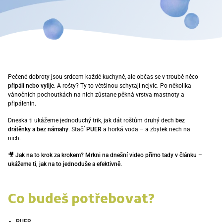
Pečené dobroty jsou srdcem každé kuchyně, ale občas se v troubě něco
připálí nebo vylije
. A rošty? Ty to většinou schytají nejvíc. Po několika
vánočních pochoutkách na nich zůstane pěkná vrstva mastnoty a
připálenin.
Dneska ti ukážeme jednoduchý trik, jak dát roštům druhý dech
bez
drátěnky a bez námahy
. Stačí
PUER
a horká voda – a zbytek nech na
nich.
🎥 Jak na to krok za krokem? Mrkni na dnešní video přímo tady v článku –
ukážeme ti, jak na to jednoduše a efektivně.
Co budeš potřebovat?
PUER