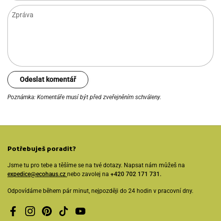
Zpráva
Odeslat komentář
Poznámka: Komentáře musí být před zveřejněním schváleny.
Potřebuješ poradit?
Jsme tu pro tebe a těšíme se na tvé dotazy. Napsat nám můžeš na
expedice@ecohaus.cz
nebo zavolej na
+420 702 171 731.
Odpovídáme během pár minut, nejpozději do 24 hodin v pracovní dny.
Facebook
Instagram
Pinterest
TikTok
YouTube