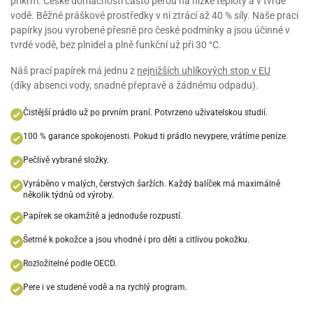
příkrm. České domácnosti často perou na nízké teploty a v tvrdé
vodě. Běžné práškové prostředky v ní ztrácí až 40 % síly. Naše prací
papírky jsou vyrobené přesně pro české podmínky a jsou účinné v
tvrdé vodě, bez plnidel a plně funkční už při 30 °C.
Náš prací papírek má jednu z
nejnižších uhlíkových stop v EU
(díky absenci vody, snadné přepravě a žádnému odpadu).
Čistější prádlo už po prvním praní. Potvrzeno uživatelskou studií.
100 % garance spokojenosti. Pokud ti prádlo nevypere, vrátíme peníze.
Pečlivě vybrané složky.
Vyráběno v malých, čerstvých šaržích. Každý balíček má maximálně
několik týdnů od výroby.
Papírek se okamžitě a jednoduše rozpustí.
Šetrné k pokožce a jsou vhodné i pro děti a citlivou pokožku.
Rozložitelné podle OECD.
Pere i ve studené vodě a na rychlý program.