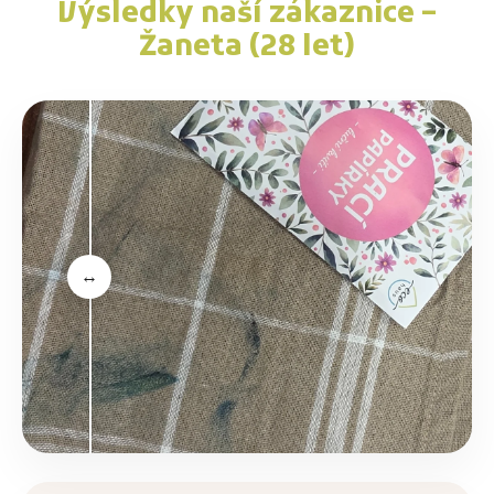
Výsledky naší zákaznice –
Žaneta (28 let)
↔