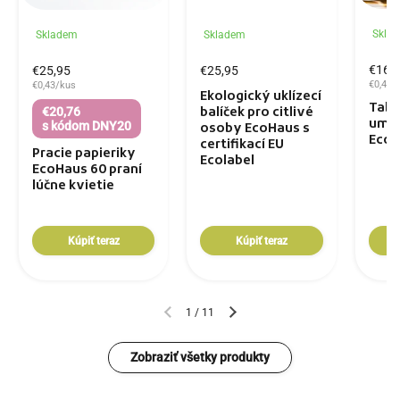
Skla
Skladem
Skladem
€16,
€25,95
€25,95
€0,47/
€0,43/kus
Ekologický uklízecí
Tabl
€20,76
balíček pro citlivé
umýv
s kódom DNY20
osoby EcoHaus s
EcoH
certifikací EU
Pracie papieriky
Ecolabel
EcoHaus 60 praní
lúčne kvietie
Kúpiť teraz
Kúpiť teraz
1
/
11
Zobraziť všetky produkty