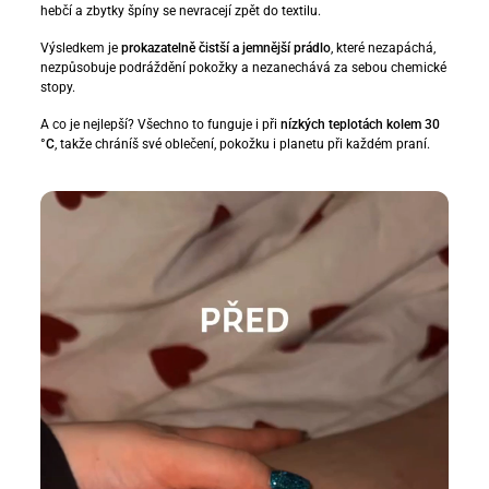
hebčí a zbytky špíny se nevracejí zpět do textilu.
Výsledkem je
prokazatelně čistší a jemnější prádlo
, které nezapáchá,
nezpůsobuje podráždění pokožky a nezanechává za sebou chemické
stopy.
A co je nejlepší? Všechno to funguje i při
nízkých teplotách kolem 30
°C
, takže chráníš své oblečení, pokožku i planetu při každém praní.