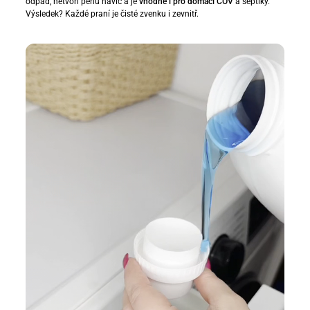
odpad, netvoří pěnu navíc a je
vhodné i pro domácí ČOV
a septiky.
Výsledek? Každé praní je čisté zvenku i zevnitř.