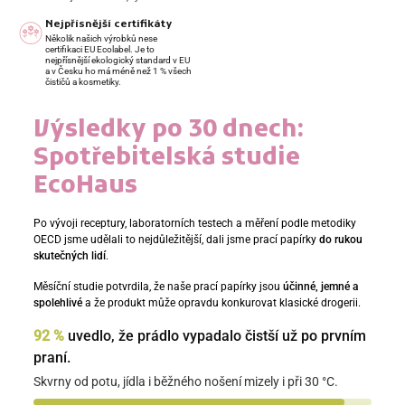
Nejpřísnější certifikáty
Několik našich výrobků nese
certifikaci EU Ecolabel. Je to
nejpřísnější ekologický standard v EU
a v Česku ho má méně než 1 % všech
čističů a kosmetiky.
Výsledky po 30 dnech:
Spotřebitelská studie
EcoHaus
Po vývoji receptury, laboratorních testech a měření podle metodiky
OECD jsme udělali to nejdůležitější, dali jsme prací papírky
do rukou
skutečných lidí
.
Měsíční studie potvrdila, že naše prací papírky jsou
účinné, jemné a
spolehlivé
a že produkt může opravdu konkurovat klasické drogerii.
92 %
uvedlo, že prádlo vypadalo čistší už po prvním
praní.
Skvrny od potu, jídla i běžného nošení mizely i při 30 °C.