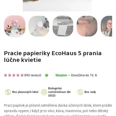
Pracie papieriky EcoHaus 5 prania
lúčne kvietie
890 recenzií
Skladem —
Doručíme do 10. 8.
Biologická
Bez plastových lahví
rozložitelnost dle
Bez vody
OECD
Prací papírek je přesně odměřená dávka účinných látek, které prádlo
opravdu vypere, i když je to víno, káva, mastnota, pot nebo dětský