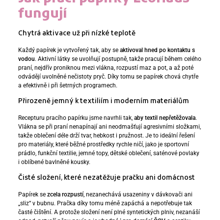
fungují
Chytrá aktivace už při nízké teplotě
Každý papírek je vytvořený tak, aby se
aktivoval hned po kontaktu s
vodou
. Aktivní látky se uvolňují postupně, takže pracují během celého
praní, nejdřív proniknou mezi vlákna, rozpustí maz a pot, a až poté
odvádějí uvolněné nečistoty pryč. Díky tomu se papírek chová chytře
a efektivně i při šetrných programech.
Přirozeně jemný k textiliím i moderním materiálům
Recepturu pracího papírku jsme navrhli tak,
aby textil nepřetěžovala
.
Vlákna se při praní nenapínají ani neodmašťují agresivními složkami,
takže oblečení déle drží tvar, hebkost i pružnost. Je to ideální řešení
pro materiály, které běžné prostředky rychle ničí, jako je sportovní
prádlo, funkční textilie, jemné topy, dětské oblečení, saténové povlaky
i oblíbené bavlněné kousky.
Čisté složení, které nezatěžuje pračku ani domácnost
Papírek se
zcela rozpustí
, nezanechává usazeniny v dávkovači ani
„sliz“ v bubnu. Pračka díky tomu méně zapáchá a nepotřebuje tak
časté čištění. A protože složení není plné syntetických plniv, nezanáší