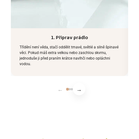
1. Připrav prádlo
Třídění není věda, stačí oddělit tmavé, světlé a silně špinavé
V
věci. Pokud máš extra velkou nebo zaschlou skvrnu,
p
jednoduše ji před praním krátce navlhči nebo opláchni
r
vodou.
o
←
→