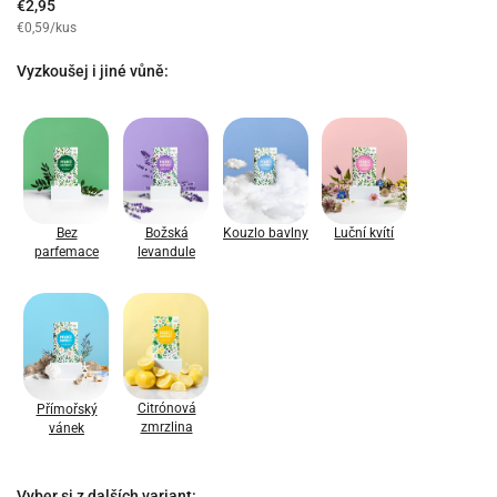
€2,95
€0,59/kus
Vyzkoušej i jiné vůně:
Bez
Božská
Kouzlo bavlny
Luční kvítí
parfemace
levandule
Citrónová
Přímořský
zmrzlina
vánek
Vyber si z dalších variant: