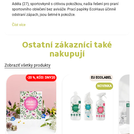
Adéla (27), sportovkyně s citlivou pokožkou, našla řešení pro praní
sportovního oblečení bez aviváže. Prací papírky EcoHaus účinně
odstraní zápach, jsou šetrné k pokožce.
Číst více
Ostatní zákazníci také
nakupují
Zobraziť všetky produkty
-20 %, KÓD: DNY20
EU ECOLABEL
NOVINKA