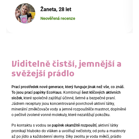
Žaneta, 28 let
Neověřená recenze
Viditelně čistší, jemnější a
svěžejší prádlo
Prací prostředek nové generace, který funguje jinak než vše, co znáš.
To jsou prací papírky EcoHaus.
Kombinují
šest klíčových aktivních
složek
, které společně zajišťují účinné, šetrné a bezpečné praní.
Jádrem receptury jsou koncentrované povrchově aktivní látky,
minerální změkčovače vody a jemné rozpouštěče mastnot, doplněné
o pečlivě zvolené vonné molekuly, které nezatěžují pokožku.
Po kontaktu s vodou se
papírek okamžitě rozpouští
, aktivní látky
pronikají hluboko do vláken a uvolňují nečistoty, od potu a mastnoty
až po jídlo a každodenní skvrny. Díky zeolitu je voda měkčí, prádlo