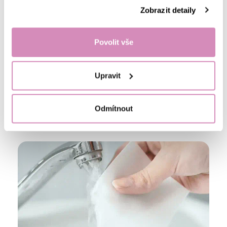
fungují prací papírky EcoHaus
.
Zobrazit detaily
Povolit vše
Upravit
Odmítnout