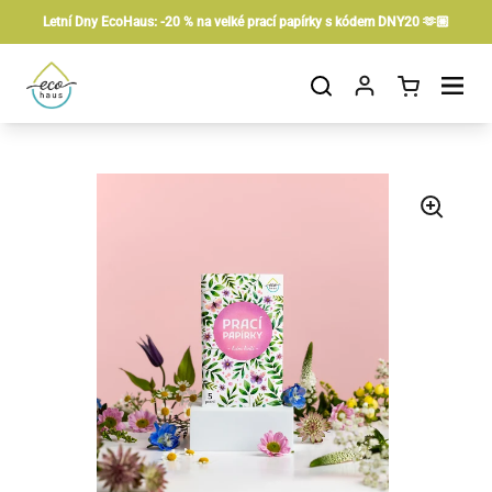
Preskočiť na obsah
Letní Dny EcoHaus: -20 % na velké prací papírky s kódem DNY20 🫶🏼
Otvorit košík
Otvor ponuku