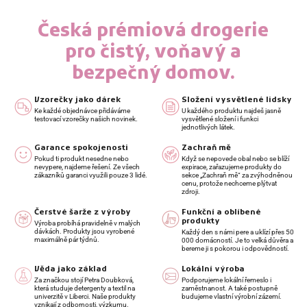
Česká prémiová drogerie
pro čistý, voňavý a
bezpečný domov.
Vzorečky jako dárek
Složení vysvětlené lidsky
Ke každé objednávce přidáváme
U každého produktu najdeš jasně
testovací vzorečky našich novinek.
vysvětlené složení i funkci
jednotlivých látek.
Garance spokojenosti
Zachraň mě
Pokud ti produkt nesedne nebo
Když se nepovede obal nebo se blíží
nevypere, najdeme řešení. Ze všech
expirace, zařazujeme produkty do
zákazníků garanci využili pouze 3 lidé.
sekce „Zachraň mě“ za zvýhodněnou
cenu, protože nechceme plýtvat
zdroji.
Čerstvé šarže z výroby
Funkční a oblíbené
produkty
Výroba probíhá pravidelně v malých
dávkách. Produkty jsou vyrobené
Každý den s námi pere a uklízí přes 50
maximálně pár týdnů.
000 domácností. Je to velká důvěra a
bereme ji s pokorou i odpovědností.
Věda jako základ
Lokální výroba
Za značkou stojí Petra Doubková,
Podporujeme lokální řemeslo i
která studuje detergenty a textil na
zaměstnanost. A také postupně
univerzitě v Liberci. Naše produkty
budujeme vlastní výrobní zázemí.
vznikají z odbornosti, výzkumu.