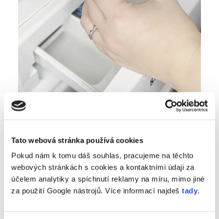
Tato webová stránka používá cookies
Pokud nám k tomu dáš souhlas, pracujeme na těchto
Jak používat papírky na
webových stránkách s cookies a kontaktními údaji za
praní?
účelem analytiky a spíchnutí reklamy na míru, mimo jiné
za použití Google nástrojů. Více informací najdeš
tady
.
Chceš prát jednoduše, úsporně a zároveň šetrně k přírodě? Podívej se
na krátké video, jak správně používat prací papírky nebo si přečti,
jak