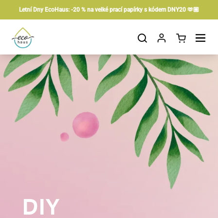
Preskočiť na obsah
Letní Dny EcoHaus: -20 % na velké prací papírky s kódem DNY20 🫶🏼
Otvorit košík
Otvor ponuku
DIY