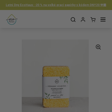
Preskočiť na obsah
Letní Dny EcoHaus: -20 % na velké prací papírky s kódem DNY20 🫶🏼
Otvorit košík
Otvor ponuku