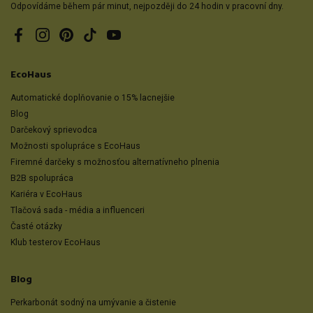
Odpovídáme během pár minut, nejpozději do 24 hodin v pracovní dny.
Facebook
Instagram
Pinterest
TikTok
YouTube
EcoHaus
Automatické doplňovanie o 15% lacnejšie
Blog
Darčekový sprievodca
Možnosti spolupráce s EcoHaus
Firemné darčeky s možnosťou alternatívneho plnenia
B2B spolupráca
Kariéra v EcoHaus
Tlačová sada - média a influenceri
Časté otázky
Klub testerov EcoHaus
Blog
Perkarbonát sodný na umývanie a čistenie