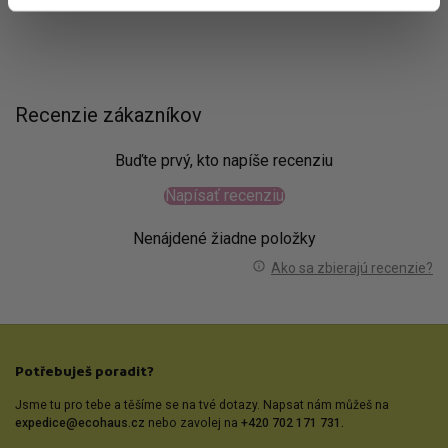
Recenzie zákazníkov
Buďte prvý, kto napíše recenziu
Napísať recenziu
Nenájdené žiadne položky
Ako sa zbierajú recenzie?
Potřebuješ poradit?
Jsme tu pro tebe a těšíme se na tvé dotazy. Napsat nám můžeš na
expedice@ecohaus.cz
nebo zavolej na
+420 702 171 731.