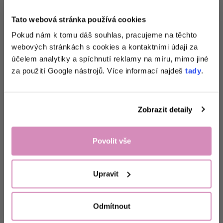
Tato webová stránka používá cookies
Získej 1+1
na
Pokud nám k tomu dáš souhlas, pracujeme na těchto
webových stránkách s cookies a kontaktními údaji za
zkoušku pracích
účelem analytiky a spíchnutí reklamy na míru, mimo jiné
papírků
a tipy
za použití Google nástrojů. Více informací najdeš
tady
.
přesně pro tvou
domácnost. 🌸
Zobrazit detaily
Odemknout nabídku!
Povolit vše
Nejsou houbičky jako houbičky: Která z
Ne, děkuji.
těchto tří bude ta tvoje?
Upravit
Objev tři typy houbiček na nádobí, prach i připáleniny. Najdi tu
pravou pro svůj domov s EcoHaus.
Odmítnout
Číst více