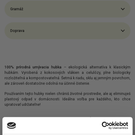
Gramáž
Doprava
100% prírodná umývacia hubka
– ekologická alternatíva k klasickým
hubkám. Vyrobená z kokosových vlákien a celulózy, plne biologicky
rozložiteľná a kompostovateľná. Šetrná k riadu, sklu aj jemným povrchom,
ale zároveň dostatočne odolná na účinné čistenie.
Používaním tejto hubky nielen chrániš životné prostredie, ale aj eliminuješ
plastový odpad v domácnosti. Ideálna voľba pre každého, kto chce
upratovať udržateľne!
Máme pro tebe zajímavé
čtení!