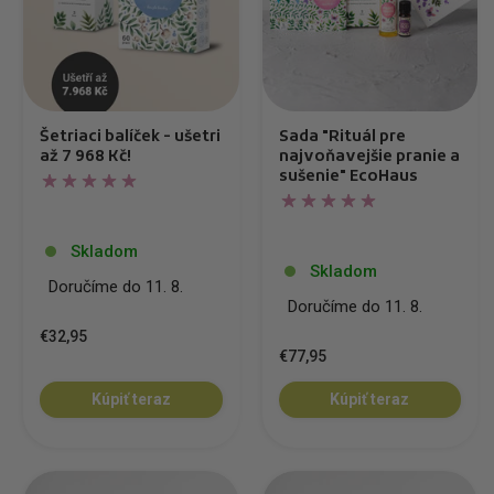
Šetriaci balíček - ušetri
Sada "Rituál pre
až 7 968 Kč!
najvoňavejšie pranie a
sušenie" EcoHaus
Skladom
Skladom
Doručíme do 11. 8.
Doručíme do 11. 8.
€32,95
€77,95
Kúpiť teraz
Kúpiť teraz