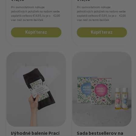
Pri samostatnom nákupe
Pri samostatnom nákupe
jednotlivých položiek na našom webe
jednotlivých položiek na našom webe
zaplatíš celkovo
€14,95
, čo je o
€2,00
zaplatíš celkovo
€15,95
, čo je o
€2,00
viac než za tento balíček.
viac než za tento balíček.
Kúpiť teraz
Kúpiť teraz
Výhodné balenie Prací
Sada bestsellerov na