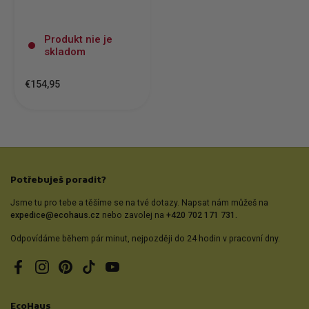
Produkt nie je
skladom
€154,95
Potřebuješ poradit?
Jsme tu pro tebe a těšíme se na tvé dotazy. Napsat nám můžeš na
expedice@ecohaus.cz
nebo zavolej na
+420 702 171 731.
Odpovídáme během pár minut, nejpozději do 24 hodin v pracovní dny.
Facebook
Instagram
Pinterest
TikTok
YouTube
EcoHaus