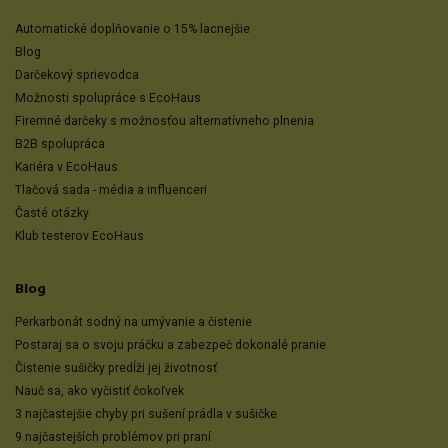
Automatické doplňovanie o 15% lacnejšie
Blog
Darčekový sprievodca
Možnosti spolupráce s EcoHaus
Firemné darčeky s možnosťou alternatívneho plnenia
B2B spolupráca
Kariéra v EcoHaus
Tlačová sada - média a influenceri
Časté otázky
Klub testerov EcoHaus
Blog
Perkarbonát sodný na umývanie a čistenie
Postaraj sa o svoju práčku a zabezpeč dokonalé pranie
Čistenie sušičky predĺži jej životnosť
Nauč sa, ako vyčistiť čokoľvek
3 najčastejšie chyby pri sušení prádla v sušičke
9 najčastejších problémov pri praní