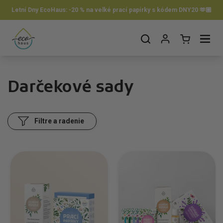
Preskočiť na obsah
Letní Dny EcoHaus: -20 % na velké prací papírky s kódem DNY20 🫶🏼
Otvorit košík
Otvor ponuku
Darčekové sady
Filtre a radenie