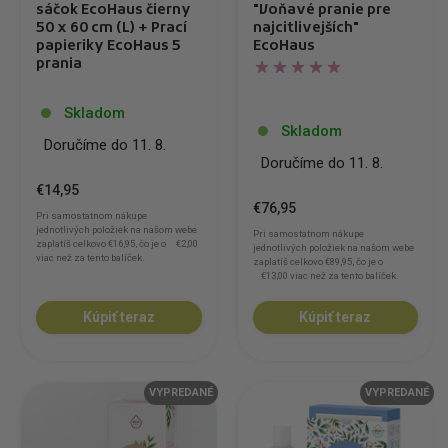
sáčok EcoHaus čierny
"Voňavé pranie pre
50 x 60 cm (L) + Prací
najcitlivejších"
papieriky EcoHaus 5
EcoHaus
prania
Skladom
Skladom
Doručíme do 11. 8.
Doručíme do 11. 8.
€14,95
€76,95
Pri samostatnom nákupe
jednotlivých položiek na našom webe
Pri samostatnom nákupe
zaplatíš celkovo
€16,95
, čo je o
€2,00
jednotlivých položiek na našom webe
viac než za tento balíček.
zaplatíš celkovo
€89,95
, čo je o
€13,00
viac než za tento balíček.
Kúpiť teraz
Kúpiť teraz
VYPREDANÉ
VYPREDANÉ