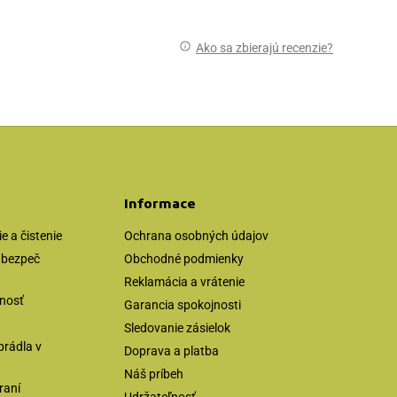
Ako sa zbierajú recenzie?
Informace
 a čistenie
Ochrana osobných údajov
zabezpeč
Obchodné podmienky
Reklamácia a vrátenie
tnosť
Garancia spokojnosti
Sledovanie zásielok
prádla v
Doprava a platba
Náš príbeh
raní