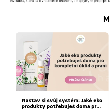
Investícia, ktorá sa ti vráti nielen finančne, ale aj tým, že prispe
M
Nastav si svůj systém: Jaké eko
produkty potřebuješ doma pro