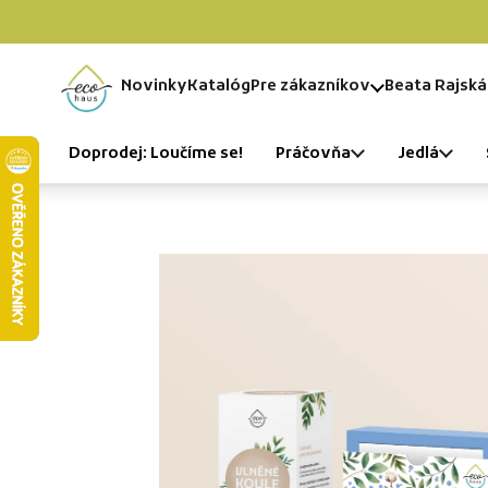
Preskočiť na obsah
Novinky
Katalóg
Pre zákazníkov
Beata Rajská
Domov
Doprodej: Loučíme se!
Práčovňa
Jedlá