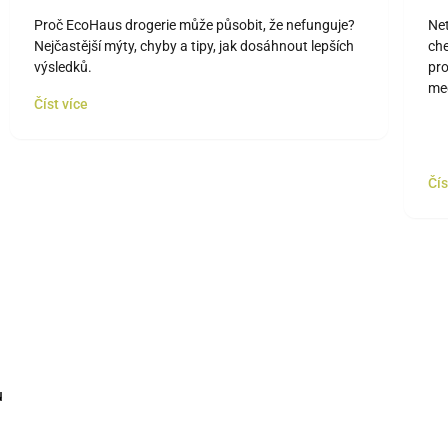
nefunguje“
m
Proč EcoHaus drogerie může působit, že nefunguje?
Ne
Nejčastější mýty, chyby a tipy, jak dosáhnout lepších
che
výsledků.
pro
med
Číst více
Čís
u