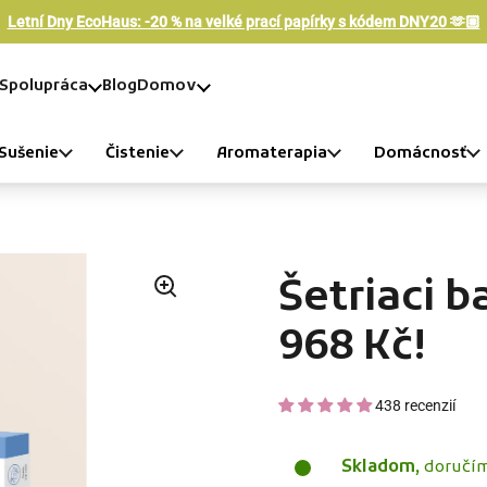
Letní Dny EcoHaus: -20 % na velké prací papírky s kódem DNY20 🫶🏼
Spolupráca
Blog
Domov
Sušenie
Čistenie
Aromaterapia
Domácnosť
Šetriaci b
968 Kč!
438 recenzií
Skladom,
doručím