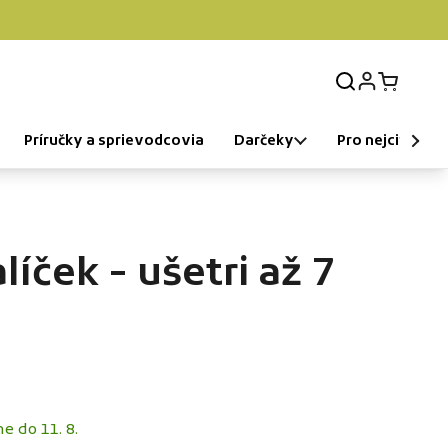
Prihlásenie
Otvorit k
Príručky a sprievodcovia
Darčeky
Pro nejcitlivější
alíček - ušetri až 7
e do 11. 8.