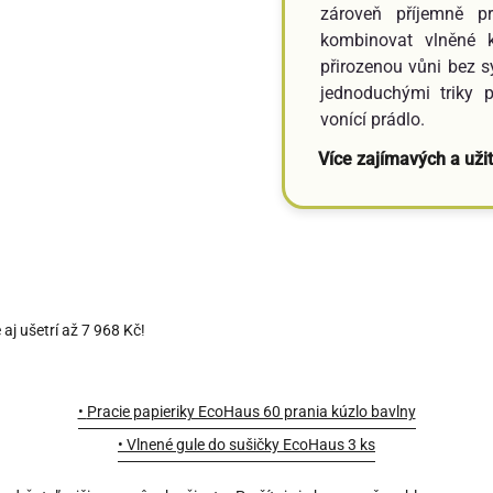
zároveň příjemně p
kombinovat vlněné k
přirozenou vůni bez s
jednoduchými triky 
vonící prádlo.
Více zajímavých a uži
e aj ušetrí až 7 968 Kč!
•
Pracie papieriky EcoHaus 60 prania kúzlo bavlny
•
Vlnené gule do sušičky EcoHaus 3 ks