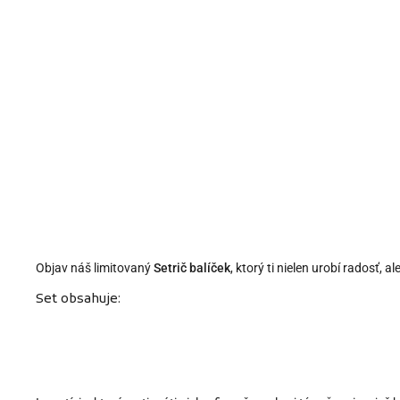
Objav náš limitovaný
Setrič balíček
, ktorý ti nielen urobí radosť, al
Set obsahuje: