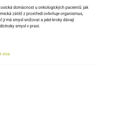
edicínský smysl?
toxická domácnost u onkologických pacientů: jak
mická zátěž z prostředí ovlivňuje organismus,
č ji má smysl snižovat a jaké kroky dávají
icínsky smysl v praxi.
t více