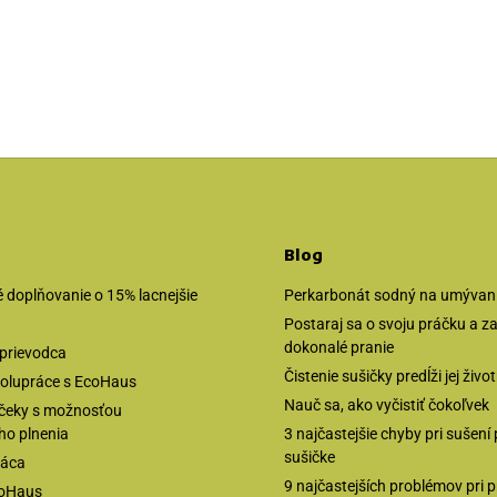
Blog
 doplňovanie o 15% lacnejšie
Perkarbonát sodný na umývanie
Postaraj sa o svoju práčku a 
dokonalé pranie
prievodca
Čistenie sušičky predĺži jej živo
olupráce s EcoHaus
Nauč sa, ako vyčistiť čokoľvek
čeky s možnosťou
ho plnenia
3 najčastejšie chyby pri sušení 
sušičke
ráca
9 najčastejších problémov pri p
coHaus