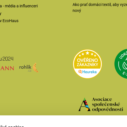
Ako prať domáci textil, aby vyz
 - média a influenceri
nový
y
ov EcoHaus
Přejít na Heur