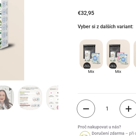
€32,95
Vyber si z dalších variant:
Mix
Mix
Množstvo
Proč nakupovat u nás?
Doručení zdarma
– při