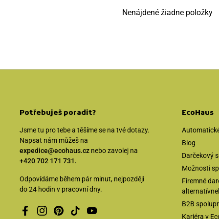
Nenájdené žiadne položky
Potřebuješ poradit?
EcoHaus
Jsme tu pro tebe a těšíme se na tvé dotazy.
Automatické
Napsat nám můžeš na
Blog
expedice@ecohaus.cz
nebo zavolej na
Darčekový s
+420 702 171 731.
Možnosti sp
Odpovídáme během pár minut, nejpozději
Firemné dar
do 24 hodin v pracovní dny.
alternatívne
B2B spolup
Facebook
Instagram
Pinterest
TikTok
YouTube
Kariéra v E