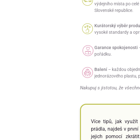
výdejního místa po celé
Slovenské republice.
Kurátorský výběr prod
vysoké standardy a opr
Garance spokojenosti
–
pořádku.
Balení
– každou objedná
jednorázového plastu, p
Nakupuj s jistotou, že všechn
Více tipů, jak využí
prádla, najdeš v první 
jejich pomocí zkráti