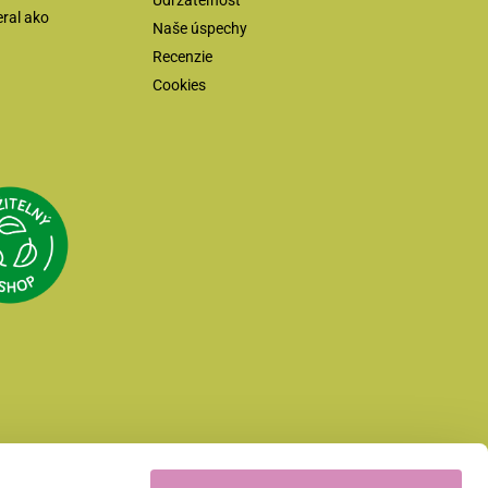
Udržateľnosť
eral ako
Naše úspechy
Recenzie
Cookies
Přejít na Udržitelný e-shop
eka.cz
Přejít na web Asociace společenské odpovědnosti