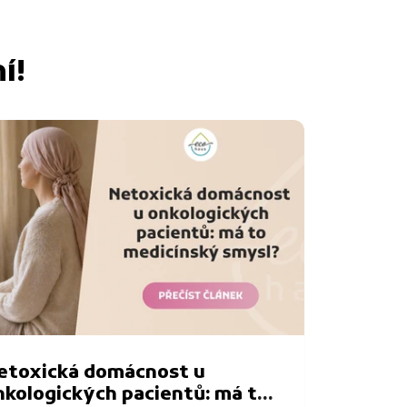
í!
etoxická domácnost u
nkologických pacientů: má to