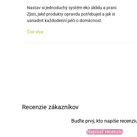
kompletní úklid a praní
Nastav si jednoduchý systém eko úklidu a praní.
Zjisti, jaké produkty opravdu potřebuješ a jak si
usnadnit každodenní péči o domácnost.
Číst více
Recenzie zákazníkov
Buďte prvý, kto napíše recenzi
Napísať recenziu