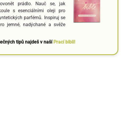
rovonět prádlo. Nauč se, jak
oule s esenciálními oleji pro
yntetických parfémů. Inspiruj se
pro jemné, nadýchané a svěže
tečných tipů najdeš v naší
Prací bibli!