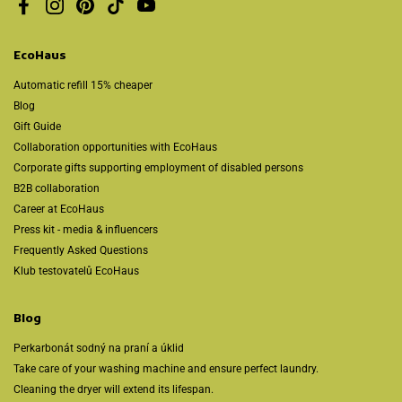
Facebook
Instagram
Pinterest
TikTok
YouTube
EcoHaus
Automatic refill 15% cheaper
Blog
Gift Guide
Collaboration opportunities with EcoHaus
Corporate gifts supporting employment of disabled persons
B2B collaboration
Career at EcoHaus
Press kit - media & influencers
Frequently Asked Questions
Klub testovatelů EcoHaus
Blog
Perkarbonát sodný na praní a úklid
Take care of your washing machine and ensure perfect laundry.
Cleaning the dryer will extend its lifespan.