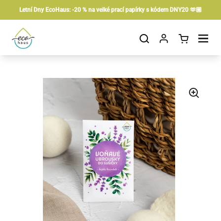
Skip to content
Letní Dny EcoHaus: -20 % na velké prací papírky s kódem DNY20 🫶🏼
Open cart
Open menu