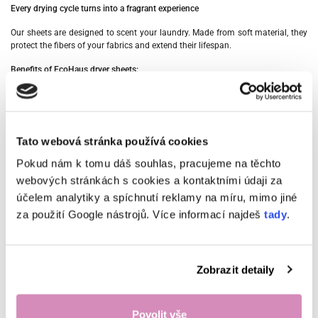
Every drying cycle turns into a fragrant experience
Our sheets are designed to scent your laundry. Made from soft material, they
protect the fibers of your fabrics and extend their lifespan.
Benefits of EcoHaus dryer sheets:
Fragrance after every drying
Safe for delicate materials too
Ideal for every household:
This simple step will make every wash more
Tato webová stránka používá cookies
enjoyable and give your clothes that touch of luxury.
Pokud nám k tomu dáš souhlas, pracujeme na těchto
Just place 1 sheet in and turn on the dryer – your laundry will always have an
irresistible scent.
webových stránkách s cookies a kontaktními údaji za
účelem analytiky a spíchnutí reklamy na míru, mimo jiné
The scent of a seaside breeze is
pleasant, refreshing, and clean
. The subtle
za použití Google nástrojů. Více informací najdeš
tady
.
notes of pine and juniper will help keep you focused throughout the day.
Související články
Zobrazit detaily
Povolit vše