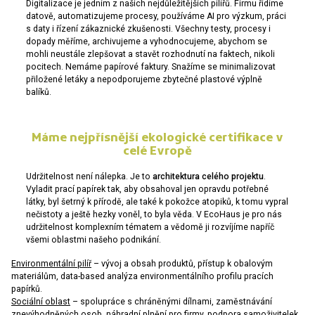
Digitalizace je jedním z našich nejdůležitějších pilířů. Firmu řídíme
datově, automatizujeme procesy, používáme AI pro výzkum, práci
s daty i řízení zákaznické zkušenosti. Všechny testy, procesy i
dopady měříme, archivujeme a vyhodnocujeme, abychom se
mohli neustále zlepšovat a stavět rozhodnutí na faktech, nikoli
pocitech. Nemáme papírové faktury. Snažíme se minimalizovat
přiložené letáky a nepodporujeme zbytečné plastové výplně
balíků.
Máme nejpřísnější ekologické certifikace v
celé Evropě
Udržitelnost není nálepka. Je to
architektura celého projektu
.
Vyladit prací papírek tak, aby obsahoval jen opravdu potřebné
látky, byl šetrný k přírodě, ale také k pokožce atopiků, k tomu vypral
nečistoty a ještě hezky voněl, to byla věda. V EcoHaus je pro nás
udržitelnost komplexním tématem a vědomě ji rozvíjíme napříč
všemi oblastmi našeho podnikání.
Environmentální pilíř
– vývoj a obsah produktů, přístup k obalovým
materiálům, data-based analýza environmentálního profilu pracích
papírků.
Sociální oblast
– spolupráce s chráněnými dílnami, zaměstnávání
znevýhodněných osob, náhradní plnění pro firmy, podpora samoživitelek.