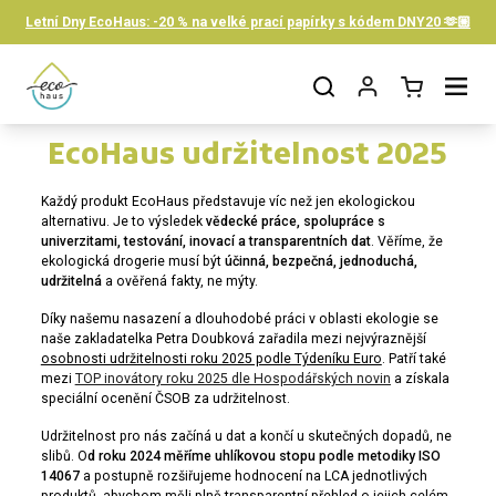
Skip to content
Letní Dny EcoHaus: -20 % na velké prací papírky s kódem DNY20 🫶🏼
Open cart
Open menu
EcoHaus udržitelnost 2025
Každý produkt EcoHaus představuje víc než jen ekologickou
alternativu. Je to výsledek
vědecké práce, spolupráce s
univerzitami, testování, inovací a transparentních dat
. Věříme, že
ekologická drogerie musí být
účinná, bezpečná, jednoduchá,
udržitelná
a ověřená fakty, ne mýty.
Díky našemu nasazení a dlouhodobé práci v oblasti ekologie se
naše zakladatelka Petra Doubková zařadila mezi nejvýraznější
osobnosti udržitelnosti roku 2025 podle Týdeníku Euro
. Patří také
mezi
TOP inovátory roku 2025 dle Hospodářských novin
a získala
speciální ocenění ČSOB za udržitelnost.
Udržitelnost pro nás začíná u dat a končí u skutečných dopadů, ne
slibů. O
d roku 2024 měříme uhlíkovou stopu podle metodiky ISO
14067
a postupně rozšiřujeme hodnocení na LCA jednotlivých