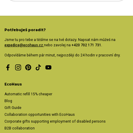
Potřebuješ poradit?
Jsme tu pro tebe a těšíme se na tvé dotazy. Napsat nám můžeš na
expedice@ecohaus.cz
nebo zavolej na
+420 702 171 731.
Odpovídáme během pár minut, nejpozději do 24 hodin v pracovní dny.
Facebook
Instagram
Pinterest
TikTok
YouTube
EcoHaus
Automatic refill 15% cheaper
Blog
Gift Guide
Collaboration opportunities with EcoHaus
Corporate gifts supporting employment of disabled persons
B2B collaboration