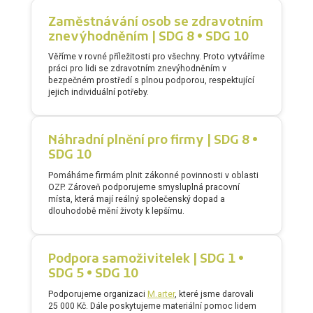
Zaměstnávání osob se zdravotním
znevýhodněním | SDG 8 • SDG 10
Věříme v rovné příležitosti pro všechny. Proto vytváříme
práci pro lidi se zdravotním znevýhodněním v
bezpečném prostředí s plnou podporou, respektující
jejich individuální potřeby.
Náhradní plnění pro firmy | SDG 8 •
SDG 10
Pomáháme firmám plnit zákonné povinnosti v oblasti
OZP. Zároveň podporujeme smysluplná pracovní
místa, která mají reálný společenský dopad a
dlouhodobě mění životy k lepšímu.
Podpora samoživitelek | SDG 1 •
SDG 5 • SDG 10
Podporujeme organizaci
M.arter
, které jsme darovali
25 000 Kč. Dále poskytujeme materiální pomoc lidem