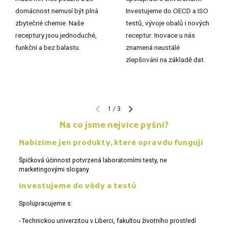
domácnost nemusí být plná
Investujeme do OECD a ISO
zbytečné chemie. Naše
testů, vývoje obalů i nových
receptury jsou jednoduché,
receptur. Inovace u nás
funkční a bez balastu.
znamená neustálé
zlepšování na základě dat.
1
/
3
Na co jsme nejvíce pyšní?
Nabízíme jen produkty, které opravdu fungují
Špičková účinnost potvrzená laboratorními testy, ne
marketingovými slogany.
Investujeme do vědy a testů
Spolupracujeme s:
- Technickou univerzitou v Liberci, fakultou životního prostředí