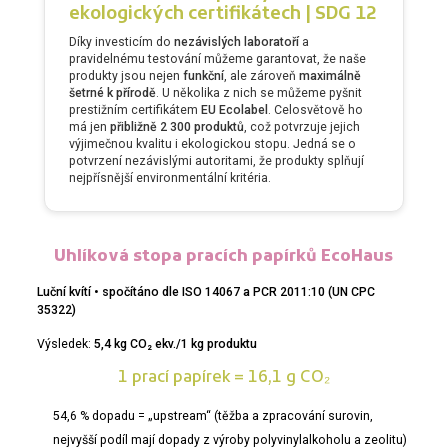
ekologických certifikátech | SDG 12
Díky investicím do
nezávislých laboratoří
a
pravidelnému testování můžeme garantovat, že naše
produkty jsou nejen
funkční
, ale zároveň
maximálně
šetrné k přírodě
. U několika z nich se můžeme pyšnit
prestižním certifikátem
EU Ecolabel
. Celosvětově ho
má jen
přibližně 2 300 produktů
, což potvrzuje jejich
výjimečnou kvalitu i ekologickou stopu. Jedná se o
potvrzení nezávislými autoritami, že produkty splňují
nejpřísnější environmentální kritéria.
Uhlíková stopa pracích papírků EcoHaus
Luční kvítí • spočítáno dle ISO 14067 a PCR 2011:10 (UN CPC
35322)
Výsledek:
5,4 kg CO₂ ekv./1 kg produktu
1 prací papírek = 16,1 g CO₂
54,6 % dopadu = „upstream“ (těžba a zpracování surovin,
nejvyšší podíl mají dopady z výroby polyvinylalkoholu a zeolitu)