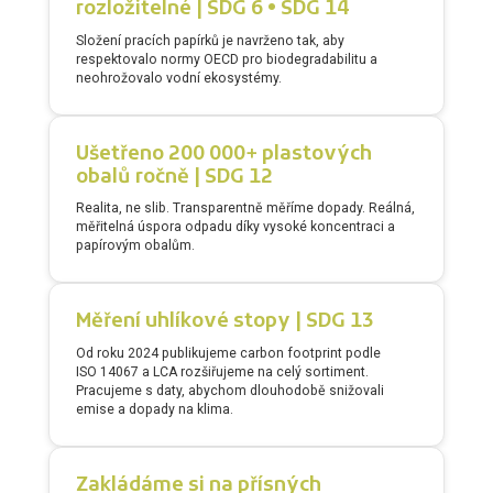
rozložitelné | SDG 6 • SDG 14
Složení pracích papírků je navrženo tak, aby
respektovalo normy OECD pro biodegradabilitu a
neohrožovalo vodní ekosystémy.
Ušetřeno 200 000+ plastových
obalů ročně | SDG 12
Realita, ne slib. Transparentně měříme dopady. Reálná,
měřitelná úspora odpadu díky vysoké koncentraci a
papírovým obalům.
Měření uhlíkové stopy | SDG 13
Od roku 2024 publikujeme carbon footprint podle
ISO 14067 a LCA rozšiřujeme na celý sortiment.
Pracujeme s daty, abychom dlouhodobě snižovali
emise a dopady na klima.
Zakládáme si na přísných