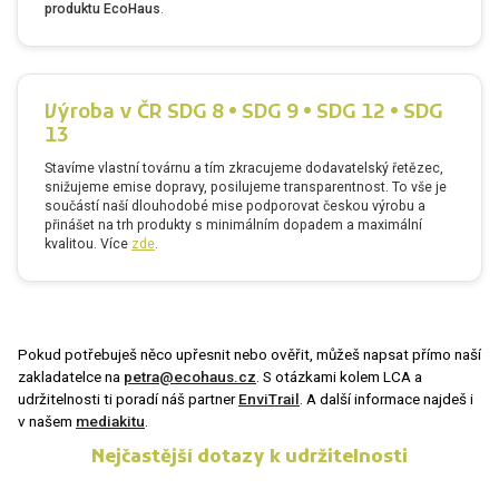
produktu EcoHaus
.
Výroba v ČR SDG 8 • SDG 9 • SDG 12 • SDG
13
Stavíme vlastní továrnu a tím zkracujeme dodavatelský řetězec,
snižujeme emise dopravy, posilujeme transparentnost. To vše je
součástí naší dlouhodobé mise podporovat českou výrobu a
přinášet na trh produkty s minimálním dopadem a maximální
kvalitou. Více
zde
.
Pokud potřebuješ něco upřesnit nebo ověřit, můžeš napsat přímo naší
zakladatelce na
petra@ecohaus.cz
. S otázkami kolem LCA a
udržitelnosti ti poradí náš partner
EnviTrail
. A další informace najdeš i
v našem
mediakitu
.
Nejčastější dotazy k udržitelnosti