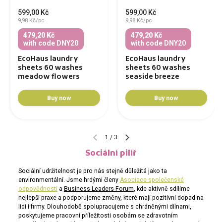
599,00 Kč
599,00 Kč
9,98 Kč/pc
9,98 Kč/pc
479,20 Kč
479,20 Kč
with code DNY20
with code DNY20
EcoHaus laundry
EcoHaus laundry
sheets 60 washes
sheets 60 washes
meadow flowers
seaside breeze
Buy now
Buy now
1
/
3
Sociální pilíř
Sociální udržitelnost je pro nás stejně důležitá jako ta
environmentální. Jsme hrdými členy
Asociace společenské
odpovědnosti
a
Business Leaders Forum
, kde aktivně sdílíme
nejlepší praxe a podporujeme změny, které mají pozitivní dopad na
lidi i firmy. Dlouhodobě spolupracujeme s chráněnými dílnami,
poskytujeme pracovní příležitosti osobám se zdravotním