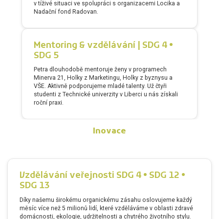
v tíživé situaci ve spolupráci s organizacemi Locika a
Nadační fond Radovan.
Mentoring & vzdělávání | SDG 4 •
SDG 5
Petra dlouhodobě mentoruje ženy v programech
Minerva 21, Holky z Marketingu, Holky z byznysu a
VŠE. Aktivně podporujeme mladé talenty. Už čtyři
studenti z Technické univerzity v Liberci u nás získali
roční praxi.
Inovace
Vzdělávání veřejnosti SDG 4 • SDG 12 •
SDG 13
Díky našemu širokému organickému zásahu oslovujeme každý
měsíc více než 5 milionů lidí, které vzděláváme v oblasti zdravé
domácnosti, ekologie, udržitelnosti a chytrého životního stylu.