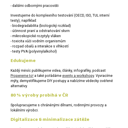
- dalšími odbornými pracovišti
Investujeme do komplexního testování (OECD, ISO, TUL interní
testy), například:
- biodegradabilita (biologický rozklad)
- účinnost praní a odstraňování skvrn
- mikroskopické rozptyly vláken
- toxicita vůči vodním organismům
- rozpad obalů a interakce s vlhkostí
- testy PVA (polyvinylalkohol)
Edukujeme
Každý měsíc publikujeme videa, články, infografiky, podcast
Propereme to!
a také pořádáme
eventy a workshopy
. Vyvracíme
mýty, demystifikujeme DIY postupy a nabízíme vědecky ověřené
alternativy.
80 % výroby probíhá v ČR
Spolupracujeme s chráněnými dílnami, rodinnými provozy a
lokálními výrobci.
Digitalizace & minimalizace zátěže