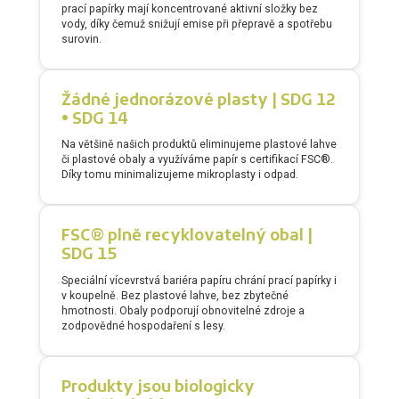
prací papírky mají koncentrované aktivní složky bez
vody, díky čemuž snižují emise při přepravě a spotřebu
surovin.
Žádné jednorázové plasty | SDG 12
• SDG 14
Na většině našich produktů eliminujeme plastové lahve
či plastové obaly a využíváme papír s certifikací FSC®.
Díky tomu minimalizujeme mikroplasty i odpad.
FSC® plně recyklovatelný obal |
SDG 15
Speciální vícevrstvá bariéra papíru chrání prací papírky i
v koupelně. Bez plastové lahve, bez zbytečné
hmotnosti. Obaly podporují obnovitelné zdroje a
zodpovědné hospodaření s lesy.
Produkty jsou biologicky