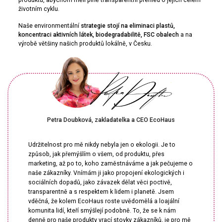
produktů, abychom měli plně transparentní přehled o jejich celém
životním cyklu.
Naše environmentální
strategie stojí na eliminaci plastů,
koncentraci aktivních látek, biodegradabilitě, FSC obalech
a na
výrobě většiny našich produktů lokálně, v Česku.
Petra Doubková, zakladatelka a CEO EcoHaus
Udržitelnost pro mě nikdy nebyla jen o ekologii. Je to
způsob, jak přemýšlím o všem, od produktu, přes
marketing, až po to, koho zaměstnáváme a jak pečujeme o
naše zákazníky. Vnímám ji jako propojení ekologických i
sociálních dopadů, jako závazek dělat věci poctivě,
transparentně a s respektem k lidem i planetě. Jsem
vděčná, že kolem EcoHaus roste uvědomělá a loajální
komunita lidí, kteří smýšlejí podobně. To, že se k nám
denně pro naše produkty vrací stovky zákazníků, je pro mě