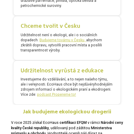
dráždivé parfemace, plnidla, optická bělidla a
petrochemické suroviny.
Chceme tvořit v Česku
Udržitelnost není o ekologii, ale i o sociálních
dopadech.
Budujeme továrnu v Česku,
abychom
zkrátili dopravu, vytvořili pracovní místa a posílili
transparentnost výroby.
Udržitelnost vyrůstá z edukace
Investujeme do vzdělávání, a to nejen našeho týmu,
ale i veřejnosti. EcoHaus chce být nejdůvěryhodnějším
zdrojem informací o ekologickém praní a ekodrogerii.
Více zde:
podcast Propereme to!
Jak budujeme ekologickou drogerii
V roce 2025 získal EcoHaus
certifikaci EFQM
v rámci
Národní ceny
kvality České republiky
, udělovaný pod záštitou
Ministerstva
průmyslu a obchodu
. Hodnotitelé ocenili náš důraz na