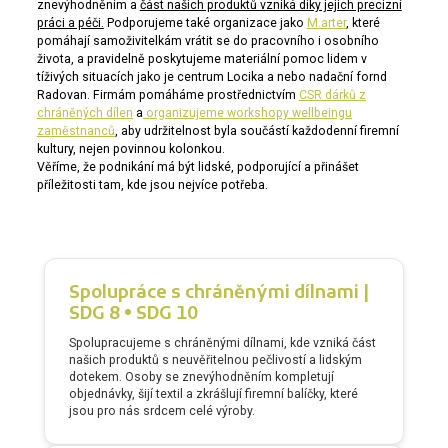
znevýhodněním a
část našich produktů vzniká díky jejich precizní
práci a péči.
Podporujeme také organizace jako
M.arter
, které
pomáhají samoživitelkám vrátit se do pracovního i osobního
života, a pravidelně poskytujeme materiální pomoc lidem v
tíživých situacích jako je centrum Locika a nebo nadační fornd
Radovan. Firmám pomáháme prostřednictvím
CSR dárků z
chráněných dílen
a
organizujeme workshopy wellbeingu
zaměstnanců
, aby udržitelnost byla součástí každodenní firemní
kultury, nejen povinnou kolonkou.
Věříme, že podnikání má být lidské, podporující a přinášet
příležitosti tam, kde jsou nejvíce potřeba.
Spolupráce s chráněnými dílnami |
SDG 8 • SDG 10
Spolupracujeme s chráněnými dílnami, kde vzniká část
našich produktů s neuvěřitelnou pečlivostí a lidským
dotekem. Osoby se znevýhodněním kompletují
objednávky, šijí textil a zkrášlují firemní balíčky, které
jsou pro nás srdcem celé výroby.