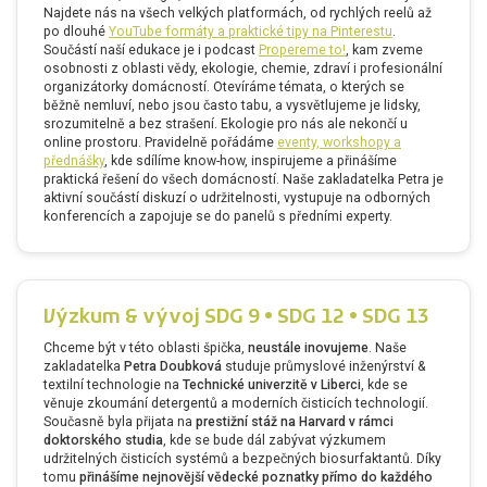
Najdete nás na všech velkých platformách, od rychlých reelů až
po dlouhé
YouTube formáty a praktické tipy na Pinterestu
.
Součástí naší edukace je i podcast
Propereme to!
, kam zveme
osobnosti z oblasti vědy, ekologie, chemie, zdraví i profesionální
organizátorky domácností. Otevíráme témata, o kterých se
běžně nemluví, nebo jsou často tabu, a vysvětlujeme je lidsky,
srozumitelně a bez strašení. Ekologie pro nás ale nekončí u
online prostoru. Pravidelně pořádáme
eventy, workshopy a
přednášky
, kde sdílíme know-how, inspirujeme a přinášíme
praktická řešení do všech domácností. Naše zakladatelka Petra je
aktivní součástí diskuzí o udržitelnosti, vystupuje na odborných
konferencích a zapojuje se do panelů s předními experty.
Výzkum & vývoj SDG 9 • SDG 12 • SDG 13
Chceme být v této oblasti špička,
neustále inovujeme
. Naše
zakladatelka
Petra Doubková
studuje průmyslové inženýrství &
textilní technologie na
Technické univerzitě v Liberci
, kde se
věnuje zkoumání detergentů a moderních čisticích technologií.
Současně byla přijata na
prestižní stáž na Harvard v rámci
doktorského studia
, kde se bude dál zabývat výzkumem
udržitelných čisticích systémů a bezpečných biosurfaktantů. Díky
tomu
přinášíme nejnovější vědecké poznatky přímo do každého