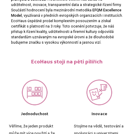
udržitelnost, inovace, transparentní data a strategické řízení firmy.
Součástí hodnocení byla mezinárodní metodika
EFQM Excellence
Model
, využívaná v předních evropských organizacích i institucích.
EcoHaus úspěšně prošel komplexním posouzením a získal
certifikát s platností na 3 roky. Toto ocenění potvrzuje, že náš
přístup k řízení kvality, udržitelnosti a firemní kultury odpovídá
standardům uznávaným na evropské úrovni a že dlouhodobě
budujeme značku s vysokou výkonností a jasnou vizí.
EcoHaus stojí na pěti pilířích
Jednoduchost
Inovace
Věříme, že jeden produkt
Stojíme na vědě, testování a
může mít více použití a že
spolupráci s univerzitami.