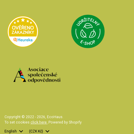
Přejít na Udrži
Přejít na Heureka.cz
Přejít na web Asociace společenské od
Copyright © 2022 - 2026,
EcoHaus
.
To set cookies
click here
.
Powered by Shopify
Language
English
Country/region
(CZK Kč)