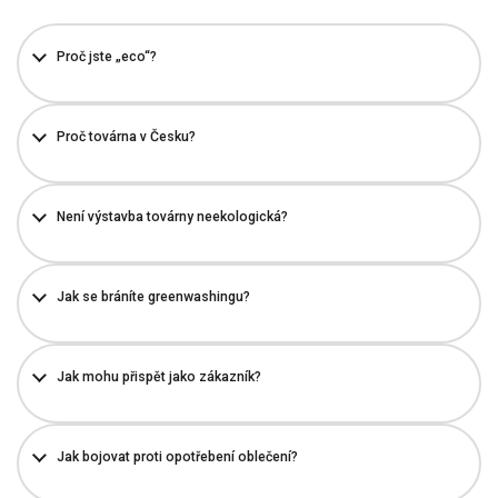
Proč jste „eco“?
Proč továrna v Česku?
Není výstavba továrny neekologická?
Jak se bráníte greenwashingu?
Jak mohu přispět jako zákazník?
Jak bojovat proti opotřebení oblečení?