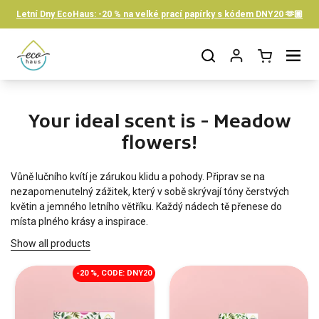
Skip to content
Letní Dny EcoHaus: -20 % na velké prací papírky s kódem DNY20 🫶🏼
Open cart
Open menu
Your ideal scent is - Meadow
flowers!
Vůně lučního kvítí je zárukou klidu a pohody. Připrav se na
nezapomenutelný zážitek, který v sobě skrývají tóny čerstvých
květin a jemného letního větříku. Každý nádech tě přenese do
místa plného krásy a inspirace.
Show all products
-20 %, CODE: DNY20