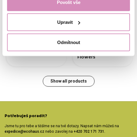
Povolit vše
Upravit
Out of stock
Out of stock
299,00 Kč
399,00 Kč
249,00 Kč
349,00 Kč
2,99 Kč/ml
24,90 Kč/ml
Odmítnout
EcoHaus Room Spray
Essential Oil EcoHaus
100 ml, Wildflowers
10 ml, Meadow
Flowers
Show all products
Potřebuješ poradit?
Jsme tu pro tebe a těšíme se na tvé dotazy. Napsat nám můžeš na
expedice@ecohaus.cz
nebo zavolej na
+420 702 171 731.