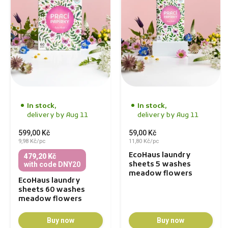
In stock,
In stock,
delivery by Aug 11
delivery by Aug 11
599,00 Kč
59,00 Kč
9,98 Kč/pc
11,80 Kč/pc
EcoHaus laundry
479,20 Kč
sheets 5 washes
with code DNY20
meadow flowers
EcoHaus laundry
sheets 60 washes
meadow flowers
Buy now
Buy now