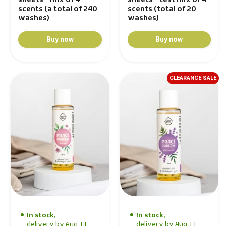
sheets - mix of 4
sheets - test mix of 4
scents (a total of 240
scents (total of 20
washes)
washes)
Buy now
Buy now
CLEARANCE SALE
In stock,
In stock,
delivery by Aug 11
delivery by Aug 11