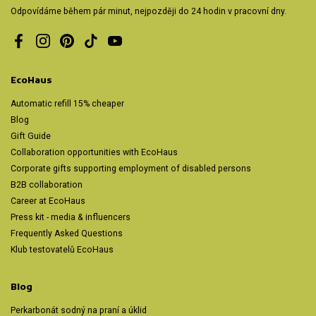
Odpovídáme během pár minut, nejpozději do 24 hodin v pracovní dny.
Facebook
Instagram
Pinterest
TikTok
YouTube
EcoHaus
Automatic refill 15% cheaper
Blog
Gift Guide
Collaboration opportunities with EcoHaus
Corporate gifts supporting employment of disabled persons
B2B collaboration
Career at EcoHaus
Press kit - media & influencers
Frequently Asked Questions
Klub testovatelů EcoHaus
Blog
Perkarbonát sodný na praní a úklid