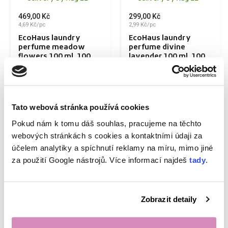
469,00 Kč
299,00 Kč
4,69 Kč/pc
2,99 Kč/pc
EcoHaus laundry
EcoHaus laundry
perfume meadow
perfume divine
flowers 100 ml, 100
lavender 100 ml, 100
washes
washes
Buy now
Buy now
Tato webová stránka používá cookies
Pokud nám k tomu dáš souhlas, pracujeme na těchto
SOLD OUT
SOLD OUT
webových stránkách s cookies a kontaktními údaji za
YOU WILL SAVE 25%
(100,00 KČ)
YOU WILL SAVE 29%
(100,00 KČ)
účelem analytiky a spíchnutí reklamy na míru, mimo jiné
CLEARANCE SALE
CLEARANCE SALE
za použití Google nástrojů. Více informací najdeš
tady
.
Zobrazit detaily