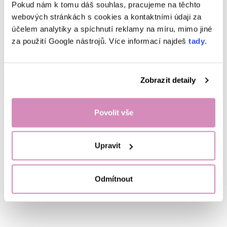
Pokud nám k tomu dáš souhlas, pracujeme na těchto
webových stránkách s cookies a kontaktními údaji za
účelem analytiky a spíchnutí reklamy na míru, mimo jiné
za použití Google nástrojů. Více informací najdeš
tady
.
Zobrazit detaily
Nastav si svůj systém: Jaké eko
Povolit vše
produkty potřebuješ doma pro
kompletní úklid a praní
Nastav si jednoduchý systém eko úklidu a praní. Zjisti, jaké produkty
Upravit
opravdu potřebuješ a jak si usnadnit každodenní péči o domácnost.
Číst více
Odmítnout