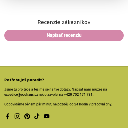
Recenzie zákazníkov
Napísať recenziu
Potřebuješ poradit?
Jsme tu pro tebe a těšíme se na tvé dotazy. Napsat nám můžeš na
expedice@ecohaus.cz
nebo zavolej na
+420 702 171 731.
Odpovídáme během pár minut, nejpozději do 24 hodin v pracovní dny.
Facebook
Instagram
Pinterest
TikTok
YouTube