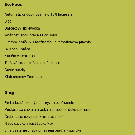
EcoHaus
Automatické doplňovanie o 15% lacnejšie
Blog
Darčekový sprievodca
Možnosti spolupráce s EcoHaus
Firemné darčeky s možnosťou alternatívneho plnenia
B2B spolupráca
Kariéra v EcoHaus
Tlačová sada - média a influenceri
Časté otázky
Klub testerov EcoHaus
Blog
Perkarbonát sodný na umývanie a čistenie
Postaraj sa o svoju práčku a zabezpeč dokonalé pranie
Čistenie sušičky predĺži jej životnosť
Nauč sa, ako vyčistiť čokoľvek
3 najčastejšie chyby pri sušení prádla v sušičke