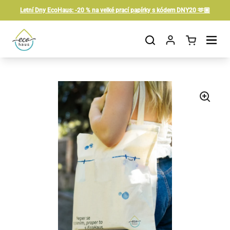
Preskočiť na obsah
Letní Dny EcoHaus: -20 % na velké prací papírky s kódem DNY20 🫶🏼
Otvorit košík
Otvor ponuku