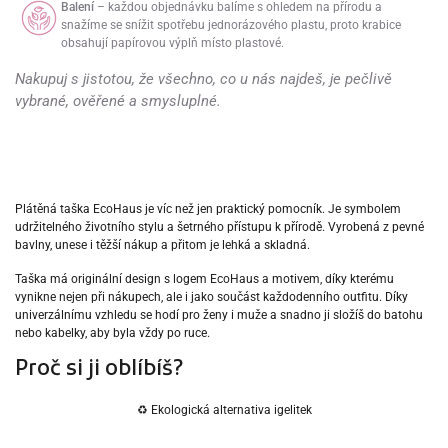
Balení
– každou objednávku balíme s ohledem na přírodu a
snažíme se snížit spotřebu jednorázového plastu, proto krabice
obsahují papírovou výplň místo plastové.
Nakupuj s jistotou, že všechno, co u nás najdeš, je pečlivě
vybrané, ověřené a smysluplné.
Plátěná taška EcoHaus je víc než jen praktický pomocník. Je symbolem
udržitelného životního stylu a šetrného přístupu k přírodě
.
Vyrobená z pevné
bavlny,
unese i těžší nákup a přitom je lehká a skladná.
Taška má
originální design s logem EcoHaus
a motivem, díky kterému
vynikne nejen při nákupech, ale i jako součást každodenního outfitu. Díky
univerzálnímu vzhledu se hodí pro ženy i muže a snadno ji složíš do batohu
nebo kabelky, aby byla vždy po ruce.
Proč si ji oblíbíš?
♻️ Ekologická alternativa igelitek