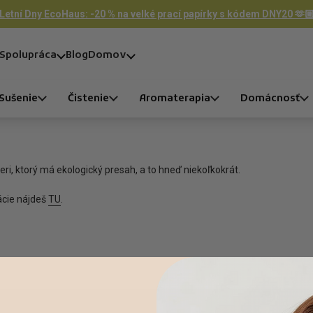
Letní Dny EcoHaus: -20 % na velké prací papírky s kódem DNY20 🫶
Spolupráca
Blog
Domov
Sušenie
Čistenie
Aromaterapia
Domácnosť
eri, ktorý má ekologický presah, a to hneď niekoľkokrát.
cie nájdeš
TU
.