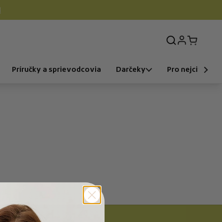

Prihlásenie
Otvorit k
Príručky a sprievodcovia
Darčeky
Pro nejcitlivější