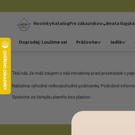
Preskočiť na obsah
Novinky
Katalóg
Pre zákazníkov
Beata Rajská
Domov
Doprodej: Loučíme se!
Práčovňa
Jedlá
Teší nás, že máš záujem o náš inovatívny prací prostriedok v papi
Nabízíme výhodné veľkoobchodné podmienky. Podrobné informá
Spoločne za čistejšiu planétu bez plastov.