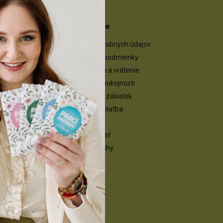
Informace
e a čistenie
Ochrana osobných údajov
zabezpeč
Obchodné podmienky
Reklamácia a vrátenie
otnosť
Garancia spokojnosti
Sledovanie zásielok
 prádla v
Doprava a platba
Náš príbeh
praní
Udržateľnosť
zeral ako
Naše úspechy
Recenzie
Cookies
Přejít na Udržitelný e-shop