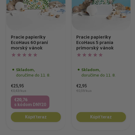
Pracie papieriky
Pracie papieriky
EcoHaus 60 praní
EcoHaus 5 prania
morský vánok
prímorský vánok
Skladom,
Skladom,
doručíme do 11. 8.
doručíme do 11. 8.
€25,95
€2,95
€0,43/kus
€0,59/kus
€20,76
s kódom DNY20
Kúpiť teraz
Kúpiť teraz