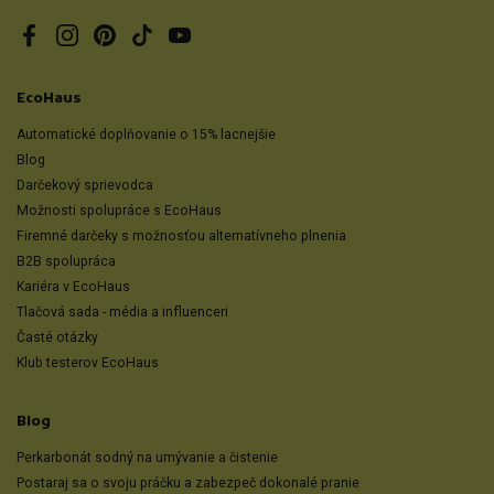
Facebook
Instagram
Pinterest
TikTok
YouTube
EcoHaus
Automatické doplňovanie o 15% lacnejšie
Blog
Darčekový sprievodca
Možnosti spolupráce s EcoHaus
Firemné darčeky s možnosťou alternatívneho plnenia
B2B spolupráca
Kariéra v EcoHaus
Tlačová sada - média a influenceri
Časté otázky
Klub testerov EcoHaus
Blog
Perkarbonát sodný na umývanie a čistenie
Postaraj sa o svoju práčku a zabezpeč dokonalé pranie