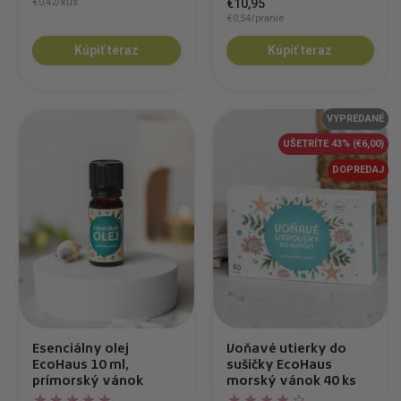
€0,42/kus
€10,95
€0,54/pranie
Kúpiť teraz
Kúpiť teraz
VYPREDANÉ
UŠETRÍTE 43%
(€6,00)
DOPREDAJ
Esenciálny olej
Voňavé utierky do
EcoHaus 10 ml,
sušičky EcoHaus
prímorský vánok
morský vánok 40 ks