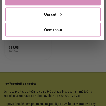
Ne, děkuji.
Prírodná sviečka
EcoHaus 130 ml,
Upravit
prímorský vánok
Odmítnout
Produkt nie je
skladom
€12,95
€0,10/ml
Potřebuješ poradit?
Jsme tu pro tebe a těšíme se na tvé dotazy. Napsat nám můžeš na
expedice@ecohaus.cz
nebo zavolej na
+420 702 171 731.
Odpovídáme během pár minut, nejpozději do 24 hodin v pracovní dny.