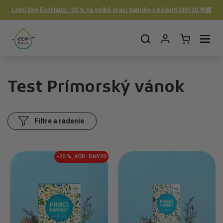
Preskočiť na obsah
Letní Dny EcoHaus: -20 % na velké prací papírky s kódem DNY20 🫶🏼
Otvorit košík
Otvor ponuku
Test Prímorský vánok
Filtre a radenie
-20 %, KÓD: DNY20