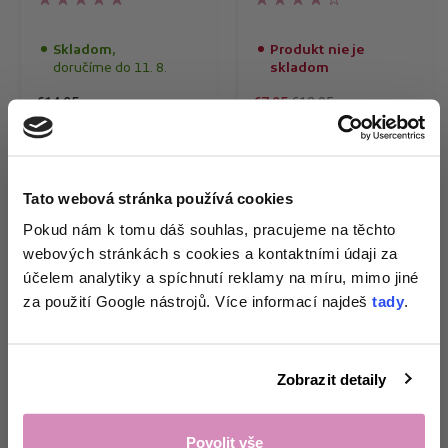
Skladom,
Produkt nie je
doručíme do 11. 8.
skladom
€14,95
€7,95
€13,95
€1,50/ml
€0,19/kus
Kúpiť teraz
Tato webová stránka používá cookies
Získej 1+1
na
Pokud nám k tomu dáš souhlas, pracujeme na těchto
VYPREDANÉ
webových stránkách s cookies a kontaktními údaji za
zkoušku pracích
účelem analytiky a spíchnutí reklamy na míru, mimo jiné
papírků
a tipy
za použití Google nástrojů. Více informací najdeš
tady
.
přesně pro tvou
domácnost. 🌸
Zobrazit detaily
Odemknout nabídku!
Povolit vše