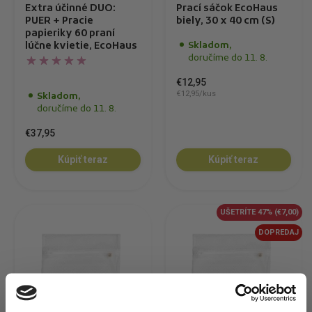
Extra účinné DUO:
Prací sáčok EcoHaus
PUER + Pracie
biely, 30 x 40 cm (S)
papieriky 60 praní
lúčne kvietie, EcoHaus
Skladom,
doručíme do 11. 8.
€12,95
€12,95/kus
Skladom,
doručíme do 11. 8.
€37,95
Kúpiť teraz
Kúpiť teraz
UŠETRÍTE 47%
(€7,00)
DOPREDAJ