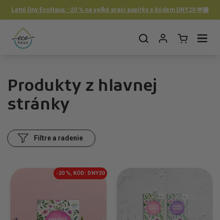
Preskočiť na obsah
Letní Dny EcoHaus: -20 % na velké prací papírky s kódem DNY20 🫶🏼
Otvorit košík
Otvor ponuku
Produkty z hlavnej
stránky
Filtre a radenie
-20 %, KÓD: DNY20