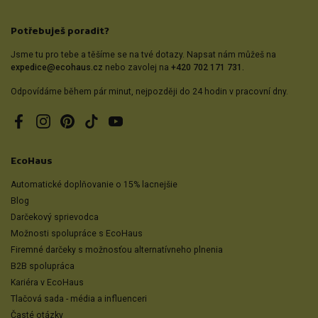
Potřebuješ poradit?
Jsme tu pro tebe a těšíme se na tvé dotazy. Napsat nám můžeš na
expedice@ecohaus.cz
nebo zavolej na
+420 702 171 731.
Odpovídáme během pár minut, nejpozději do 24 hodin v pracovní dny.
Facebook
Instagram
Pinterest
TikTok
YouTube
EcoHaus
Automatické doplňovanie o 15% lacnejšie
Blog
Darčekový sprievodca
Možnosti spolupráce s EcoHaus
Firemné darčeky s možnosťou alternatívneho plnenia
B2B spolupráca
Kariéra v EcoHaus
Tlačová sada - média a influenceri
Časté otázky