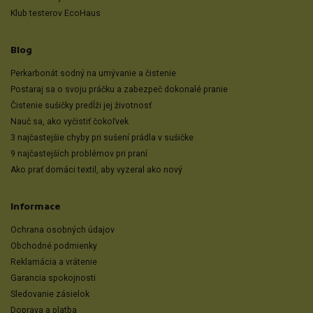
Klub testerov EcoHaus
Blog
Perkarbonát sodný na umývanie a čistenie
Postaraj sa o svoju práčku a zabezpeč dokonalé pranie
Čistenie sušičky predĺži jej životnosť
Nauč sa, ako vyčistiť čokoľvek
3 najčastejšie chyby pri sušení prádla v sušičke
9 najčastejších problémov pri praní
Ako prať domáci textil, aby vyzeral ako nový
Informace
Ochrana osobných údajov
Obchodné podmienky
Reklamácia a vrátenie
Garancia spokojnosti
Sledovanie zásielok
Doprava a platba