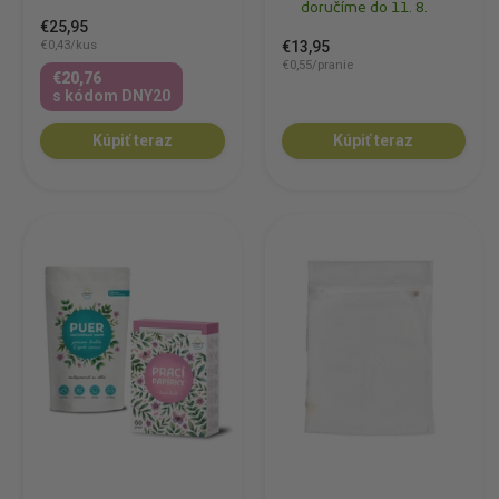
doručíme do 11. 8.
€25,95
€0,43/kus
€13,95
€0,55/pranie
€20,76
s kódom DNY20
Kúpiť teraz
Kúpiť teraz