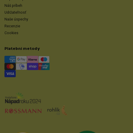
Náš príbeh
Udržateľnosť
Naše úspechy
Recenzie
Cookies
Platební metody
Přejít na Udrži