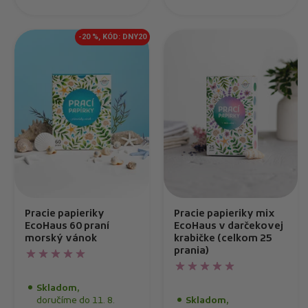
-20 %, KÓD: DNY20
Pracie papieriky
Pracie papieriky mix
EcoHaus 60 praní
EcoHaus v darčekovej
morský vánok
krabičke (celkom 25
prania)
Skladom,
doručíme do 11. 8.
Skladom,