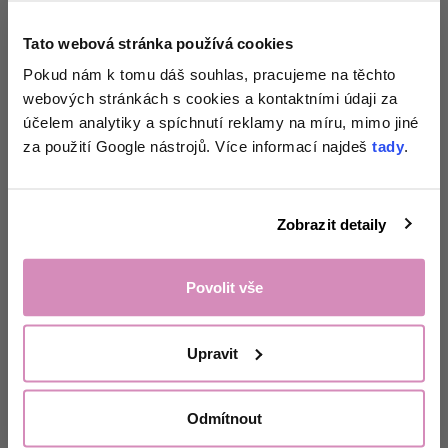
Tato webová stránka používá cookies
Získej 1+1
na
Pokud nám k tomu dáš souhlas, pracujeme na těchto
webových stránkách s cookies a kontaktními údaji za
zkoušku pracích
Prací sáčok EcoHaus
Prací sáčok EcoHaus
účelem analytiky a spíchnutí reklamy na míru, mimo jiné
biely, 40 x 50 cm (M)
biely, 50 x 60 cm (L)
papírků
a tipy
za použití Google nástrojů. Více informací najdeš
tady
.
přesně pro tvou
Skladom,
Skladom,
doručíme do 11. 8.
doručíme do 11. 8.
domácnost. 🌸
€13,95
€7,95
€11,96
Zobrazit detaily
€13,95/kus
€7,95/kus
Bežná cena: €14,95
Odemknout nabídku!
Povolit vše
Kúpiť teraz
Kúpiť teraz
Ne, děkuji.
Upravit
VYPREDANÉ
VYPREDANÉ
-20 %, KÓD: DNY20
-20 %, KÓD: DNY20
Odmítnout