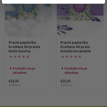
Pracie papieriky
Pracie papieriky
EcoHaus 60 prania
EcoHaus 60 praní
kúzlo bavlny
božská levanduľa
Produkt nie je
Produkt nie je
skladom
skladom
€25,95
€25,95
€0,43/kus
€0,43/kus