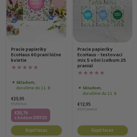
Pracie papieriky
Pracie papieriky
EcoHaus 60 praní lúčne
EcoHaus - testovací
kvietie
mix 5 vôní (celkom 25
prania)
Skladom,
doručíme do 11. 8.
Skladom,
doručíme do 11. 8.
€25,95
€0,43/kus
€12,95
€0,51/pranie
€20,76
s kódom DNY20
Kúpiť teraz
Kúpiť teraz