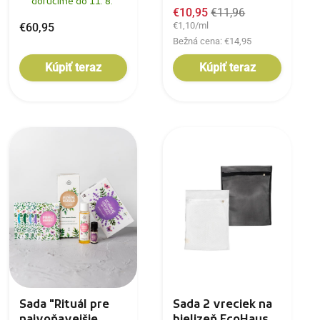
doručíme do 11. 8.
€10,95
€11,96
€1,10/ml
€60,95
Bežná cena: €14,95
Kúpiť teraz
Kúpiť teraz
Sada "Rituál pre
Sada 2 vreciek na