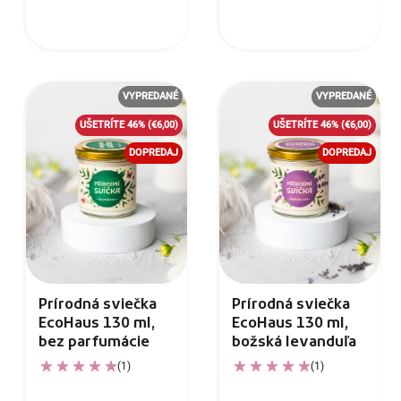
VYPREDANÉ
VYPREDANÉ
UŠETRÍTE 46%
(€6,00)
UŠETRÍTE 46%
(€6,00)
DOPREDAJ
DOPREDAJ
Prírodná sviečka
Prírodná sviečka
EcoHaus 130 ml,
EcoHaus 130 ml,
bez parfumácie
božská levanduľa
(1)
(1)