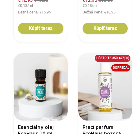
€12,95
€13,56
€12,95
€13,56
€0,13/ml
€0,13/ml
Bežná cena: €16,95
Bežná cena: €16,95
Kúpiť teraz
Kúpiť teraz
UŠETRÍTE 35%
(€7,00)
DOPREDAJ
Esenciálny olej
Prací parfum