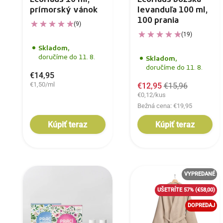
EcoHaus 10 ml,
EcoHaus božská
prímorský vánok
levanduľa 100 ml,
100 prania
(9)
(19)
Skladom,
doručíme do 11. 8.
Skladom,
doručíme do 11. 8.
€14,95
€1,50/ml
€12,95
€15,96
€0,12/kus
Bežná cena: €19,95
Kúpiť teraz
Kúpiť teraz
VYPREDANÉ
UŠETRÍTE 57%
(€58,00)
DOPREDAJ