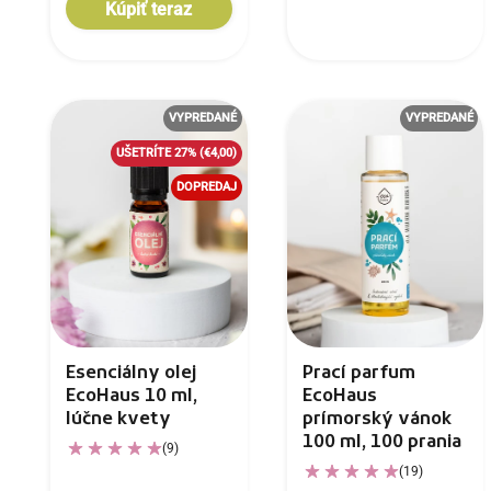
Kúpiť teraz
VYPREDANÉ
VYPREDANÉ
UŠETRÍTE 27%
(€4,00)
DOPREDAJ
Esenciálny olej
Prací parfum
EcoHaus 10 ml,
EcoHaus
lúčne kvety
prímorský vánok
100 ml, 100 prania
(9)
(19)