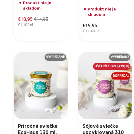
Produkt nie je
skladom
Produkt nie je
skladom
€10,95
€14,95
€1,10/ml
€19,95
€0,19/kus
VYPREDANÉ
VYPREDANÉ
UŠETRÍTE 56%
(€19,00)
DOPREDAJ
Prírodná sviečka
Sójová sviečka
EcoHaus 130 ml,
upcyklovaná 310