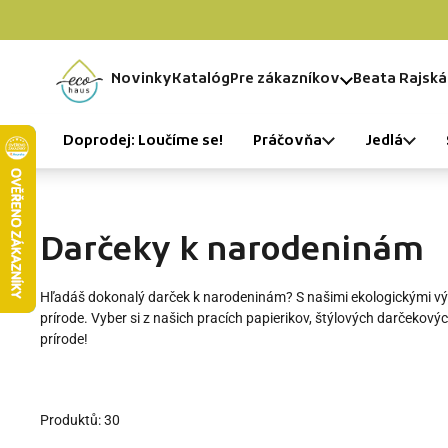
Preskočiť na obsah
Novinky
Katalóg
Pre zákazníkov
Beata Rajská
Domov
Doprodej: Loučíme se!
Práčovňa
Jedlá
Darčeky k narodeninám
Hľadáš dokonalý darček k narodeninám? S našimi ekologickými výr
prírode. Vyber si z našich pracích papierikov, štýlových darčekový
prírode!
Produktů: 30