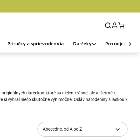
Prihlásenie
Otvorit k
Príručky a sprievodcovia
Darčeky
Pro nejcitlivější
inálnych darčekov, ktoré sú nielen krásne, ale aj šetrné k
 že si vybral niečo skutočne výnimočné. Osláv narodeniny s láskou k