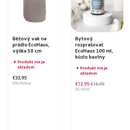
Béžový vak na
Bytový
prádlo EcoHaus,
rozprašovač
výška 50 cm
EcoHaus 100 ml,
kúzlo bavlny
Produkt nie je
skladom
Produkt nie je
skladom
€33,95
€33,95/kus
€12,95
€16,95
€0,13/ml