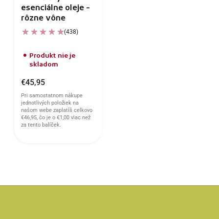
esenciálne oleje -
rôzne vône
(438)
Produkt nie je
skladom
€45,95
Pri samostatnom nákupe
jednotlivých položiek na
našom webe zaplatíš celkovo
€46,95
, čo je o
€1,00
viac než
za tento balíček.