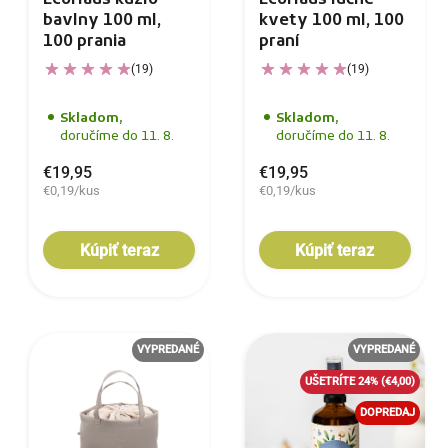
EcoHaus kúzlo
EcoHaus lúčne
bavlny 100 ml,
kvety 100 ml, 100
100 prania
praní
(19)
(19)
Skladom,
Skladom,
doručíme do 11. 8.
doručíme do 11. 8.
€19,95
€19,95
€0,19/kus
€0,19/kus
Kúpiť teraz
Kúpiť teraz
VYPREDANÉ
VYPREDANÉ
UŠETRÍTE 24%
(€4,00)
DOPREDAJ