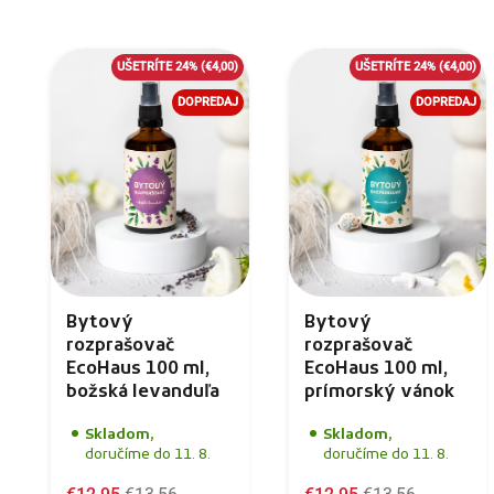
UŠETRÍTE 24%
(€4,00)
UŠETRÍTE 24%
(€4,00)
DOPREDAJ
DOPREDAJ
Bytový
Bytový
rozprašovač
rozprašovač
EcoHaus 100 ml,
EcoHaus 100 ml,
božská levanduľa
prímorský vánok
Skladom,
Skladom,
doručíme do 11. 8.
doručíme do 11. 8.