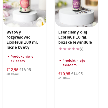
Bytový
Esenciálny olej
rozprašovač
EcoHaus 10 ml,
EcoHaus 100 ml,
božská levanduľa
lúčne kvety
(9)
Produkt nie je
Produkt nie je
skladom
skladom
€12,95
€16,95
€10,95
€14,95
€0,13/ml
€1,10/ml