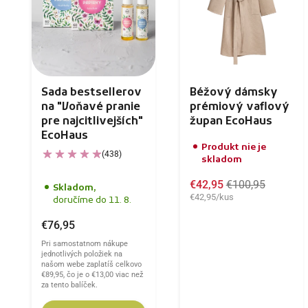
Sada bestsellerov
Béžový dámsky
na "Voňavé pranie
prémiový vaflový
pre najcitlivejších"
župan EcoHaus
EcoHaus
Produkt nie je
(438)
skladom
€42,95
€100,95
Skladom,
€42,95/kus
doručíme do 11. 8.
€76,95
Pri samostatnom nákupe
jednotlivých položiek na
našom webe zaplatíš celkovo
€89,95
, čo je o
€13,00
viac než
za tento balíček.