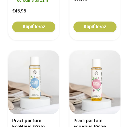
doručíme do 11. 8.
€45,95
Kúpiť teraz
Kúpiť teraz
Prací parfum
Prací parfum