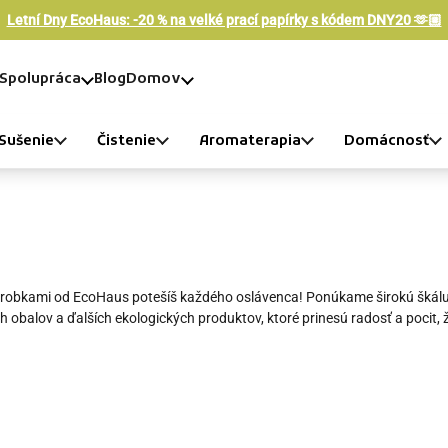
Letní Dny EcoHaus: -20 % na velké prací papírky s kódem DNY20 🫶🏼
Spolupráca
Blog
Domov
Sušenie
Čistenie
Aromaterapia
Domácnosť
obkami od EcoHaus potešíš každého oslávenca! Ponúkame širokú škálu orig
ch obalov a ďalších ekologických produktov, ktoré prinesú radosť a pocit,