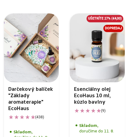
UŠETRÍTE 27%
(€4,00)
DOPREDAJ
Darčekový balíček
Esenciálny olej
"Základy
EcoHaus 10 ml,
aromaterapie"
kúzlo bavlny
EcoHaus
(9)
(438)
Skladom,
doručíme do 11. 8.
Skladom,