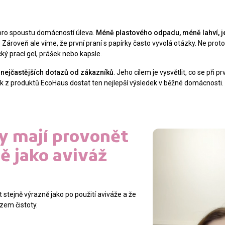
ro spoustu domácností úleva.
Méně plastového odpadu, méně lahví, j
.
Zároveň ale víme, že první praní s papírky často vyvolá otázky. Ne proto
ický prací gel, prášek nebo kapsle.
 nejčastějších dotazů od zákazníků
. Jeho cílem je vysvětlit, co se při pr
ak z produktů EcoHaus dostat ten nejlepší výsledek v běžné domácnosti.
ky mají provonět
ně jako aviváž
 stejně výrazně jako po použití aviváže a že
zem čistoty.