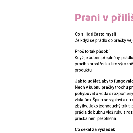
Praní v příl
Co si lidé často myslí
Že když se prádlo do pračky vej
Proč to tak působí
Když je buben přeplněný, prádl
pracího prostředku tím výrazně 
produktu.
Jak to udělat, aby to fungoval
Nech v bubnu pračky trochu p
pohybovat
a voda s rozpuštěn
vláknům. Špína se vyplaví a n
zbytky. Jako jednoduchý trik ti
prádla do bubnu vlož ruku s ro
pračka není přeplněná.
Co čekat za výsledek