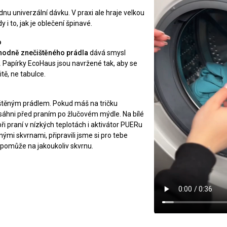
ednu univerzální dávku. V praxi ale hraje velkou
y i to, jak je oblečení špinavé.
o
hodně znečištěného prádla
dává smysl
.
Papírky EcoHaus jsou navržené tak, aby se
tě, ne tabulce.
ištěným prádlem. Pokud máš na tričku
sáhni před praním po žlučovém mýdle. Na bílé
ři praní v nízkých teplotách i aktivátor PUERu
nými skvrnami, připravili jsme si pro tebe
co pomůže na jakoukoliv skvrnu.