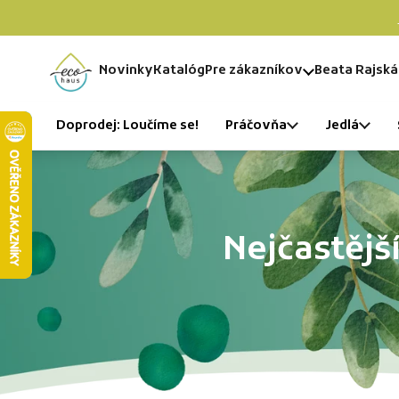
Preskočiť na obsah
Novinky
Katalóg
Pre zákazníkov
Beata Rajská
Domov
Doprodej: Loučíme se!
Práčovňa
Jedlá
Nejčastějš