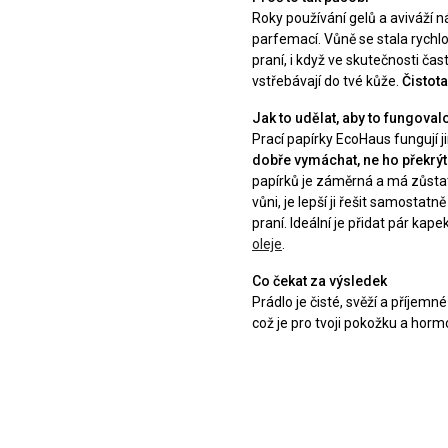
Roky používání gelů a aviváží ná
parfemací. Vůně se stala rychl
praní, i když ve skutečnosti ča
vstřebávají do tvé kůže.
Čistot
Jak to udělat, aby to fungoval
Prací papírky EcoHaus fungují j
dobře vymáchat, ne ho překr
papírků je záměrná a má zůstat
vůni, je lepší ji řešit samosta
praní. Ideální je přidat pár kap
oleje
.
Co čekat za výsledek
Prádlo je
čisté, svěží a příjemn
což je pro tvoji pokožku a horm