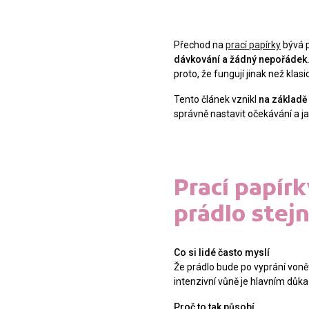
Přechod na
prací papírky
bývá p
dávkování a žádný nepořádek
proto, že fungují jinak než klas
Tento článek vznikl
na základě
správně nastavit očekávání a j
Prací papír
prádlo stej
Co si lidé často myslí
Že prádlo bude po vyprání vonět
intenzivní vůně je hlavním důka
Proč to tak působí