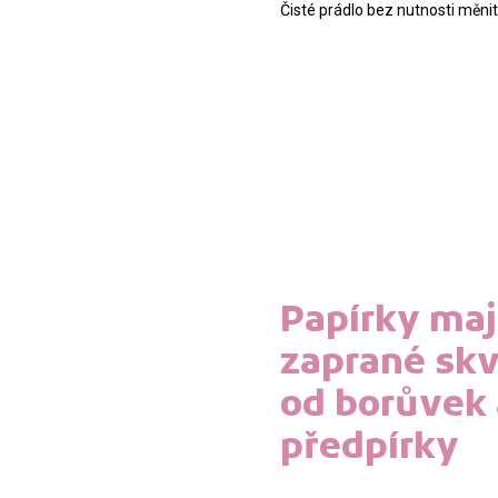
Čisté prádlo bez nutnosti měni
Papírky mají
zaprané sk
od borůvek 
předpírky