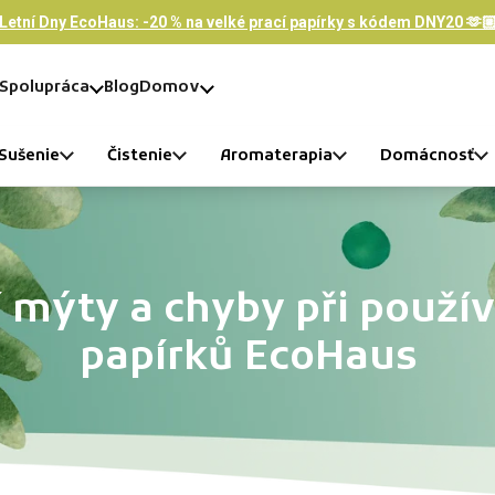
Letní Dny EcoHaus: -20 % na velké prací papírky s kódem DNY20 🫶
Spolupráca
Blog
Domov
Sušenie
Čistenie
Aromaterapia
Domácnosť
í mýty a chyby při použív
papírků EcoHaus