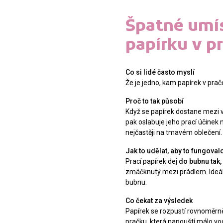
Špatné umís
papírku v p
Co si lidé často myslí
Že je jedno, kam papírek v pračc
Proč to tak působí
Když se papírek dostane mezi v
pak oslabuje jeho prací účinek 
nejčastěji na tmavém oblečení.
Jak to udělat, aby to fungoval
Prací papírek dej
do bubnu tak,
zmáčknutý mezi prádlem. Ideál
bubnu.
Co čekat za výsledek
Papírek se rozpustí rovnoměrně
pračku, která napouští málo vod