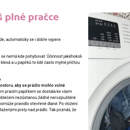
iš plné pračce
de, automaticky se i dobře vypere.
o se nemá kde pohybovat. Účinnost jakéhokoli
klesá a u papírků to lidé často mylně přičtou
o
rostoru
,
aby se prádlo mohlo volně
ým pracím papírkem se dostala ke všem
a oblečení nezůstanou žádné nerozpuštěné
 pomůže pravidlo otevřené dlaně. Po vložení
ztaženými prsty nad prádlo. Tak poznáš, že