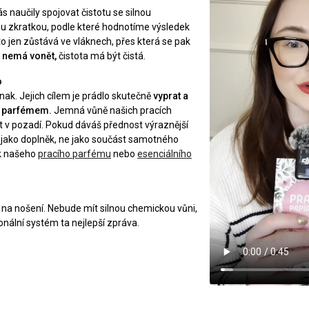
s naučily spojovat čistotu se silnou
ou zkratkou, podle které hodnotíme výsledek
sto jen zůstává ve vláknech, přes která se pak
a nemá vonět,
čistota má být čistá.
o
inak. Jejich cílem je prádlo skutečně
vyprat a
ýt parfémem.
Jemná vůně našich pracích
 v pozadí. Pokud dáváš přednost výraznější
tně jako doplněk, ne jako součást samotného
ek našeho
pracího parfému
nebo
esenciálního
é na nošení. Nebude mít silnou chemickou vůni,
onální systém ta nejlepší zpráva.