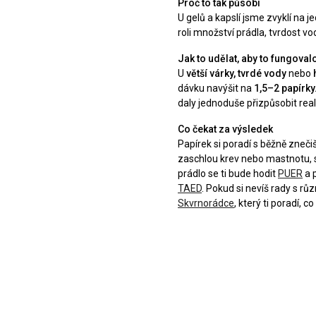
Proč to tak působí
U gelů a kapslí jsme zvyklí na j
roli množství prádla, tvrdost vod
Jak to udělat, aby to fungoval
U
větší várky, tvrdé vody
nebo
dávku navýšit na
1,5–2 papírky
daly jednoduše přizpůsobit reali
Co čekat za výsledek
Papírek si poradí s běžně zneč
zaschlou krev nebo mastnotu, 
prádlo se ti bude hodit
PUER
a p
TAED
. Pokud si nevíš rady s růz
Skvrnorádce
, který ti poradí, 