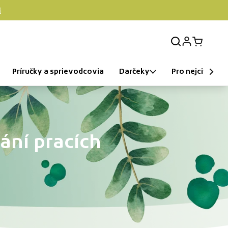

Prihlásenie
Otvorit k
Príručky a sprievodcovia
Darčeky
Pro nejcitlivější
ání pracích