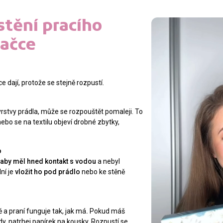
tění pracího
račce
e dají, protože se stejně rozpustí.
rstvy prádla, může se rozpouštět pomaleji. To
nebo se na textilu objeví drobné zbytky,
o
 aby měl hned kontakt s vodou
a nebyl
ní je
vložit ho pod prádlo
nebo ke stěně
 a praní funguje tak, jak má
.
Pokud máš
y, natrhej papírek na kousky. Rozpustí se