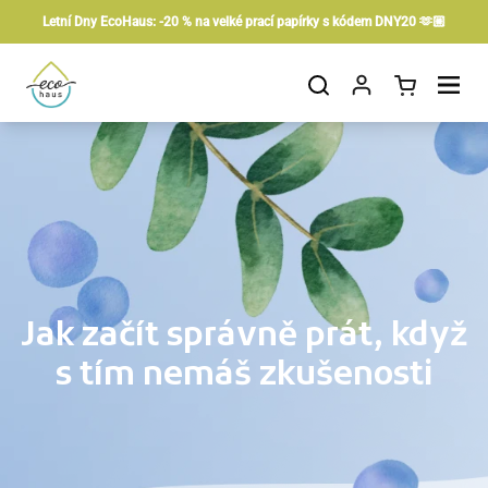
Preskočiť na obsah
Letní Dny EcoHaus: -20 % na velké prací papírky s kódem DNY20 🫶🏼
Otvorit košík
Otvor ponuku
Jak začít správně prát, když
s tím nemáš zkušenosti