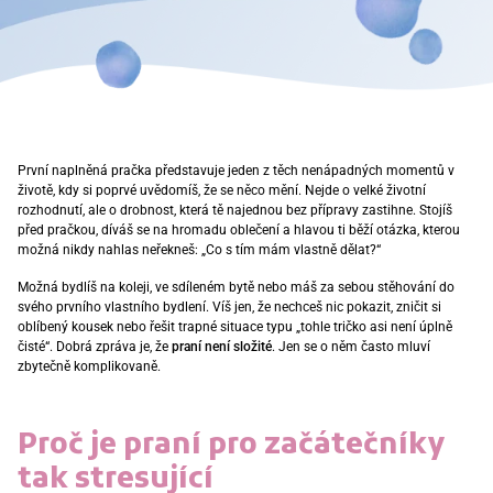
První naplněná pračka představuje jeden z těch nenápadných momentů v
životě, kdy si poprvé uvědomíš, že se něco mění. Nejde o velké životní
rozhodnutí, ale o drobnost, která tě najednou bez přípravy zastihne. Stojíš
před pračkou, díváš se na hromadu oblečení a hlavou ti běží otázka, kterou
možná nikdy nahlas neřekneš: „Co s tím mám vlastně dělat?“
Možná bydlíš na koleji, ve sdíleném bytě nebo máš za sebou stěhování do
svého prvního vlastního bydlení. Víš jen, že nechceš nic pokazit, zničit si
oblíbený kousek nebo řešit trapné situace typu „tohle tričko asi není úplně
čisté“. Dobrá zpráva je, že
praní není složité
. Jen se o něm často mluví
zbytečně komplikovaně.
Proč je praní pro začátečníky
tak stresující