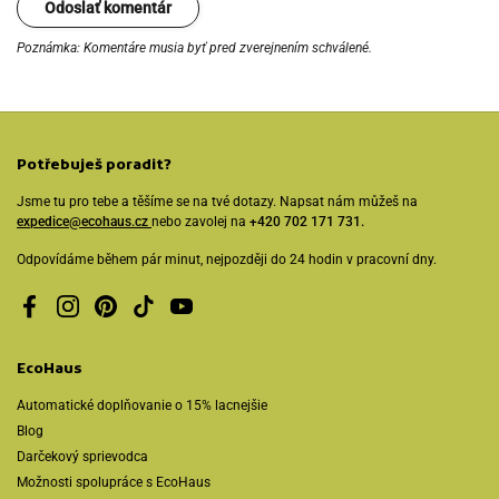
Odoslať komentár
Poznámka: Komentáre musia byť pred zverejnením schválené.
Potřebuješ poradit?
Jsme tu pro tebe a těšíme se na tvé dotazy. Napsat nám můžeš na
expedice@ecohaus.cz
nebo zavolej na
+420 702 171 731.
Odpovídáme během pár minut, nejpozději do 24 hodin v pracovní dny.
Facebook
Instagram
Pinterest
TikTok
YouTube
EcoHaus
Automatické doplňovanie o 15% lacnejšie
Blog
Darčekový sprievodca
Možnosti spolupráce s EcoHaus