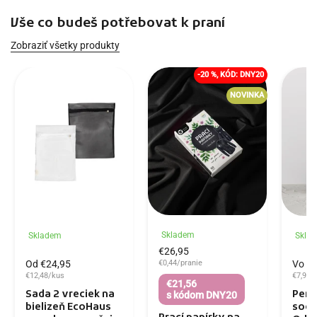
Vše co budeš potřebovat k praní
Zobraziť všetky produkty
-20 %, KÓD: DNY20
NOVINKA
Skladem
Skladem
Skla
€26,95
Od €24,95
Vo vý
€0,44/pranie
€12,48/kus
€7,98/
€21,56
Sada 2 vreciek na
Perk
s kódom DNY20
bielizeň EcoHaus
sodn