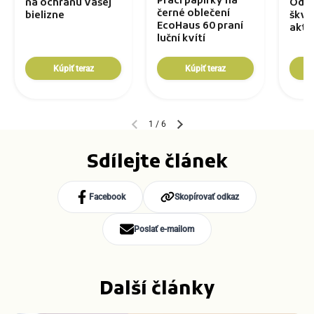
Prací papírky na
na ochranu vašej
Odst
černé oblečení
bielizne
škvŕn
EcoHaus 60 praní
aktí
luční kvítí
Kúpiť teraz
Kúpiť teraz
1
/
6
Sdílejte článek
Facebook
Skopírovať odkaz
Poslať e-mailom
Další články