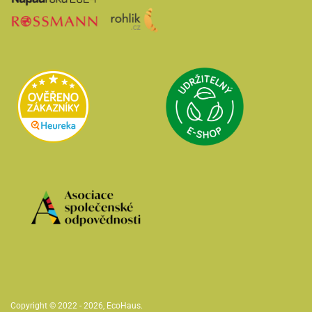
Přejít na Udržit
Přejít na Heureka.cz
Přejít na web Asociace společenské odpo
Copyright © 2022 - 2026,
EcoHaus
.