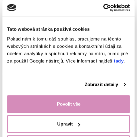
„Co když je pračka na koleji zatuchlá?“
V tom případě pomůže použít
odstraňovač skvrn
nebo
prací soda
jako
doplněk. Pomáhá nejen s prádlem, ale i s hygienou pračky.
„Co když potřebuju vyprat jen pár věcí?“
Tato webová stránka používá cookies
Papírek můžeš rozdělit a oblečení přeprat ručně v umyvadle.
Pokud nám k tomu dáš souhlas, pracujeme na těchto
„Co když mám oblečení z fitka nebo z večírku, které jde opravdu cítit?“
webových stránkách s cookies a kontaktními údaji za
Oblečení načichlé potem nebo kouřem nenechávej dlouho ležet v koši. Pokud
účelem analytiky a spíchnutí reklamy na míru, mimo jiné
můžeš, namoč ho co nejdřív do vody s kouskem pracího papírku. Zaschlý pot
za použití Google nástrojů. Více informací najdeš
tady
.
se pere mnohem hůř než čerstvý.
Zobrazit detaily
Povolit vše
Upravit