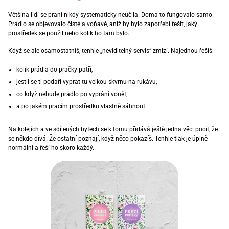
Většina lidí se praní nikdy systematicky neučila. Doma to fungovalo samo.
Prádlo se objevovalo čisté a voňavé, aniž by bylo zapotřebí řešit, jaký
prostředek se použil nebo kolik ho tam bylo.
Když se ale osamostatníš, tenhle „neviditelný servis“ zmizí. Najednou řešíš:
kolik prádla do pračky patří,
jestli se ti podaří vyprat tu velkou skvrnu na rukávu,
co když nebude prádlo po vyprání vonět,
a po jakém pracím prostředku vlastně sáhnout.
Na kolejích a ve sdílených bytech se k tomu přidává ještě jedna věc: pocit, že
se někdo dívá. Že ostatní poznají, když něco pokazíš. Tenhle tlak je úplně
normální a řeší ho skoro každý.