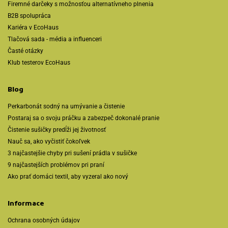
Firemné darčeky s možnosťou alternatívneho plnenia
B2B spolupráca
Kariéra v EcoHaus
Tlačová sada - média a influenceri
Časté otázky
Klub testerov EcoHaus
Blog
Perkarbonát sodný na umývanie a čistenie
Postaraj sa o svoju práčku a zabezpeč dokonalé pranie
Čistenie sušičky predĺži jej životnosť
Nauč sa, ako vyčistiť čokoľvek
3 najčastejšie chyby pri sušení prádla v sušičke
9 najčastejších problémov pri praní
Ako prať domáci textil, aby vyzeral ako nový
Informace
Ochrana osobných údajov