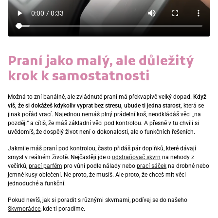
Praní jako malý, ale důležitý
krok k samostatnosti
Možná to zní banálně, ale zvládnuté praní má překvapivě velký dopad.
Když
víš, že si dokážeš kdykoliv vyprat bez stresu, ubude ti jedna starost,
která se
jinak pořád vrací. Najednou nemáš plný prádelní koš, neodkládáš věci „na
později“ a cítiš, že máš základní věci pod kontrolou. A přesně v tu chvíli si
uvědomíš, že dospělý život není o dokonalosti, ale o funkčních řešeních.
Jakmile máš praní pod kontrolou, často přidáš pár doplňků, které dávají
smysl v reálném životě. Nejčastěji jde o
odstraňovač skvrn
na nehody z
večírků,
prací parfém
pro vůni podle nálady nebo
prací sáček
na drobné nebo
jemné kusy oblečení. Ne proto, že musíš. Ale proto, že chceš mít věci
jednoduché a funkční.
Pokud nevíš, jak si poradit s různými skvrnami, podívej se do našeho
Skvrnorádce
, kde ti poradíme.