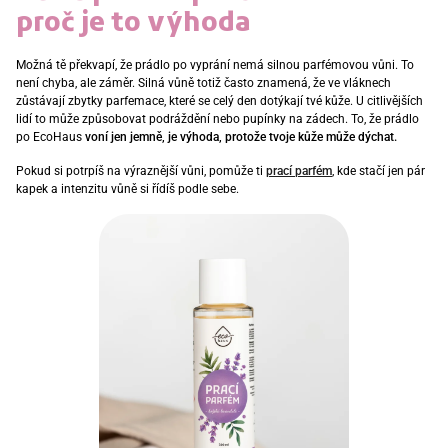
proč je to výhoda
Možná tě překvapí, že prádlo po vyprání nemá silnou parfémovou vůni. To
není chyba, ale záměr. Silná vůně totiž často znamená, že ve vláknech
zůstávají zbytky parfemace, které se celý den dotýkají tvé kůže. U citlivějších
lidí to může způsobovat podráždění nebo pupínky na zádech. To, že prádlo
po EcoHaus
voní jen jemně, je výhoda, protože tvoje kůže může dýchat.
Pokud si potrpíš na výraznější vůni, pomůže ti
prací parfém
, kde stačí jen pár
kapek a intenzitu vůně si řídíš podle sebe.