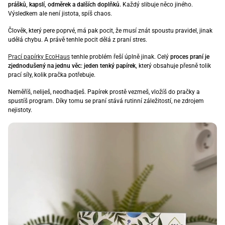
prášků, kapslí, odměrek a dalších doplňků.
Každý slibuje něco jiného.
Výsledkem ale není jistota, spíš chaos.
Člověk, který pere poprvé, má pak pocit, že musí znát spoustu pravidel, jinak
udělá chybu. A právě tenhle pocit dělá z praní stres.
Prací papírky EcoHaus
tenhle problém řeší úplně jinak. Celý
proces praní je
zjednodušený na jednu věc: jeden tenký papírek,
který obsahuje přesně tolik
prací síly, kolik pračka potřebuje.
Neměříš, neliješ, neodhadješ. Papírek prostě vezmeš, vložíš do pračky a
spustíš program. Díky tomu se praní stává rutinní záležitostí, ne zdrojem
nejistoty.