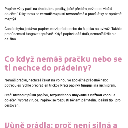
Papírek vždy patří
na dno bubnu pračky
, ještě předtím, než do ní vložíš
oblečení. Díky tomu se
ve vodě rozpustí rovnoměrně
a
prací látky se správně
rozptýlí.
Častá chyba je dávat papírek mezi prádlo nebo do šuplíku na aviváž. Takhle
praní nemusí fungovat správně. Když papírek dáš dolů, nemusíš řešit nic
dalšího.
Co když nemáš pračku nebo se
ti nechce do prádelny?
Nemáš pračku, nechceš čekat na volnou ve společné prádelně nebo
potřebuješ rychle přeprat jen tričko?
Prací papírky fungují i na ruční praní.
Stačí
utrhnout půlku papírku, rozpustit ho v umyvadle s vlažnou vodou
a
oblečení vyprat v ruce. Papírek se rozpustí během pár vteřin. Ideální tip i pro
cestování.
Vůně prádla: proč není silná a