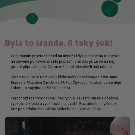
Byla to sranda. A taky šok!
Co ti musím prozradit hned na úvod?
I když jsem se na rozhovor
na červené pohovce snažila připravit, pravdou je, že se na něj
prostě připravit nedá. O tom mě hned přesvědčil můj nástup.
Představ si, že si relativně v klidu sedíš v backstage
Show Jana
Krause
s
Michalem Davidem
a
Mirkou Čejkovou
, koukáš, co se děje
kolem… a najednou běžíš na scénu.
Předchozí rozhovor skončil tak rychle, že jsem musela doslova
vyskočit z křesla a vyběhnout na jeviště. Bez utřídění myšlenek,
bez posledního hlubokého výdechu na uklidnění.
Plav!