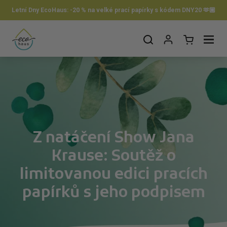
Preskočiť na obsah
Letní Dny EcoHaus: -20 % na velké prací papírky s kódem DNY20 🫶🏼
Otvorit košík
Otvor ponuku
Z natáčení Show Jana
Krause: Soutěž o
limitovanou edici pracích
papírků s jeho podpisem