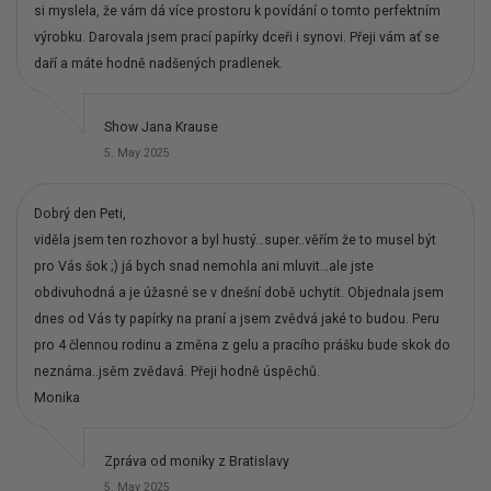
si myslela, že vám dá více prostoru k povídání o tomto perfektním
výrobku. Darovala jsem prací papírky dceři i synovi. Přeji vám ať se
daří a máte hodně nadšených pradlenek.
Show Jana Krause
5. May 2025
Dobrý den Peti,
viděla jsem ten rozhovor a byl hustý…super..věřím že to musel být
pro Vás šok ;) já bych snad nemohla ani mluvit…ale jste
obdivuhodná a je úžasné se v dnešní době uchytit. Objednala jsem
dnes od Vás ty papírky na praní a jsem zvědvá jaké to budou. Peru
pro 4 člennou rodinu a změna z gelu a pracího prášku bude skok do
neznáma..jsěm zvědavá. Přeji hodně úspěchů.
Monika
Zpráva od moniky z Bratislavy
5. May 2025