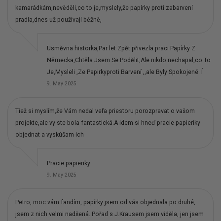
kamarádkám,nevěděli,co to je,myslely,že papírky proti zabarvení
pradla,dnes už používají běžně,
Usměvna historka,Par let Zpět přivezla praci Papírky Z
Německa,Chtěla Jsem Se Podělit,Ale nikdo nechapal,co To
Je,Mysleli ,Ze Papirkyproti Barvení ,,ale Byly Spokojené. Í
9. May 2025
Tiež si myslím,že Vám nedal veľa priestoru porozpravat o vašom
projekte,ale vy ste bola fantastická.A idem si hneď pracie papieriky
objednat a vyskúšam ich
Pracie papieriky
9. May 2025
Petro, moc vám fandím, papírky jsem od vás objednala po druhé,
jsem z nich velmi nadšená. Pořad s J.Krausem jsem viděla, jen jsem