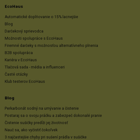
EcoHaus
Automatické doplňovanie o 15% lacnejšie
Blog
Darčekový sprievodca
Možnosti spolupráce s EcoHaus
Firemné darčeky s možnosťou alternatívneho plnenia
B2B spolupráca
Kariéra v EcoHaus
Tlačová sada - média a influenceri
Časté otázky
Klub testerov EcoHaus
Blog
Perkarbonát sodný na umývanie a čistenie
Postaraj sa o svoju práčku a zabezpeč dokonalé pranie
Čistenie sušičky predĺži jej životnosť
Nauč sa, ako vyčistiť čokoľvek
3 najčastejšie chyby pri sušení prádla v sušičke