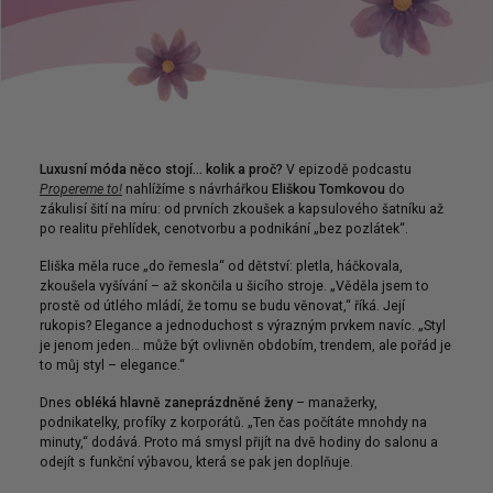
Luxusní móda něco stojí… kolik a proč?
V epizodě podcastu
Propereme to!
nahlížíme s návrhářkou
Eliškou Tomkovou
do
zákulisí šití na míru: od prvních zkoušek a kapsulového šatníku až
po realitu přehlídek, cenotvorbu a podnikání „bez pozlátek“.
Eliška měla ruce „do řemesla“ od dětství: pletla, háčkovala,
zkoušela vyšívání – až skončila u šicího stroje. „Věděla jsem to
prostě od útlého mládí, že tomu se budu věnovat,“ říká. Její
rukopis? Elegance a jednoduchost s výrazným prvkem navíc. „Styl
je jenom jeden… může být ovlivněn obdobím, trendem, ale pořád je
to můj styl – elegance.“
Dnes
obléká hlavně zaneprázdněné ženy
– manažerky,
podnikatelky, profíky z korporátů. „Ten čas počítáte mnohdy na
minuty,“ dodává. Proto má smysl přijít na dvě hodiny do salonu a
odejít s funkční výbavou, která se pak jen doplňuje.