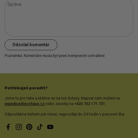
Správa
Odoslať komentár
Poznámka: Komentáre musia byť pred zverejnením schválené.
Potřebuješ poradit?
Jsme tu pro tebe a těšíme se na tvé dotazy. Napsat nám můžeš na
expedice@ecohaus.cz
nebo zavolej na
+420 702 171 731.
Odpovídáme během pár minut, nejpozději do 24 hodin v pracovní dny.
Facebook
Instagram
Pinterest
TikTok
YouTube