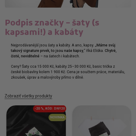
Podpis značky – šaty (s
kapsami!) a kabáty
Nejprodávanější jsou šaty a kabáty. A ano, kapsy. „
Máme svůj
takový signature prvek, to jsou naše kapsy
,“ říká Eliška.
Chytré,
čisté, neviditelné
– na šatech i kabátech.
Ceny? Šaty cca 15 000 Kč, kabáty 25–30 000 Kč, basic trička z
české biobavlny kolem 1 900 Kč. Cena je součtem práce, materiálu,
zkoušek, úprav a malovýroby přímo v dílně.
Zobraziť všetky produkty
-20 %, KÓD: DNY20
NOVINKA