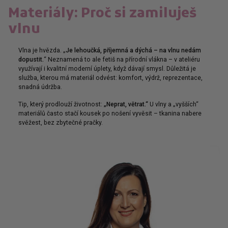
Materiály: Proč si zamiluješ
vlnu
Vlna je hvězda. „
Je lehoučká, příjemná a dýchá – na vlnu nedám
dopustit.
“ Neznamená to ale fetiš na přírodní vlákna – v ateliéru
využívají i kvalitní moderní úplety, když dávají smysl. Důležitá je
služba, kterou má materiál odvést: komfort, výdrž, reprezentace,
snadná údržba.
Tip, který prodlouží životnost:
„Neprat, větrat.“
U vlny a „vyšších“
materiálů často stačí kousek po nošení vyvěsit – tkanina nabere
svěžest, bez zbytečné pračky.