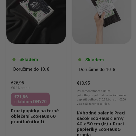
Skladem
Skladem
Doručíme do 10. 8.
Doručíme do 10. 8.
€26,95
€13,95
€0,44/pranie
Pri samostatnom nákupe
jednotlivých položiek na našom webe
€21,56
zaplatíš celkovo
€15,95
, čo je o
€2,00
s kódom DNY20
viac než za tento balíček.
Prací papírky na černé
Výhodné balenie Prací
oblečení EcoHaus 60
sáčok EcoHaus čierny
praní luční kvítí
40 x 50 cm (M) + Prací
papieriky EcoHaus 5
prania