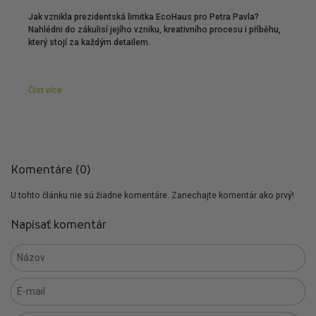
Jak vznikla prezidentská limitka EcoHaus pro Petra Pavla?
Nahlédni do zákulisí jejího vzniku, kreativního procesu i příběhu,
který stojí za každým detailem.
Číst více
Komentáre (0)
U tohto článku nie sú žiadne komentáre. Zanechajte komentár ako prvý!
Napísať komentár
Názov
E-mail