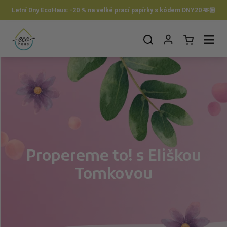
Preskočiť na obsah
Letní Dny EcoHaus: -20 % na velké prací papírky s kódem DNY20 🫶🏼
Otvorit košík
Otvor ponuku
Propereme to! s Eliškou
Tomkovou