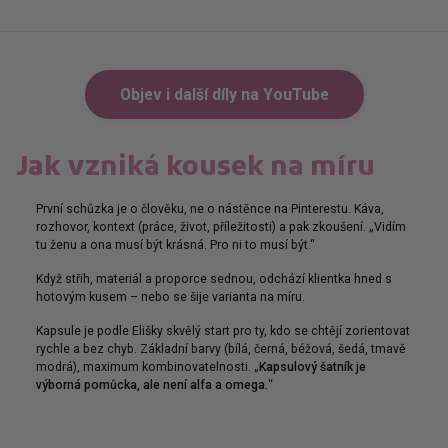
Objev i další díly na YouTube
Jak vzniká kousek na míru
První schůzka je o člověku, ne o nástěnce na Pinterestu. Káva,
rozhovor, kontext (práce, život, příležitosti) a pak zkoušení. „Vidím
tu ženu a ona musí být krásná. Pro ni to musí být.“
Když střih, materiál a proporce sednou, odchází klientka hned s
hotovým kusem – nebo se šije varianta na míru.
Kapsule je podle Elišky skvělý start pro ty, kdo se chtějí zorientovat
rychle a bez chyb. Základní barvy (bílá, černá, béžová, šedá, tmavě
modrá), maximum kombinovatelnosti. „
Kapsulový šatník je
výborná pomůcka, ale není alfa a omega.
“