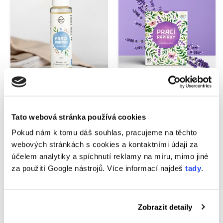
Tato webová stránka používá cookies
Skladom,
Produkt nie je
doručíme do 11. 8.
skladom
Pokud nám k tomu dáš souhlas, pracujeme na těchto
webových stránkách s cookies a kontaktními údaji za
€19,95
€25,95
€0,19/kus
€0,43/kus
účelem analytiky a spíchnutí reklamy na míru, mimo jiné
Prací parfum EcoHaus
Pracie papieriky
za použití Google nástrojů. Více informací najdeš
tady
.
kúzlo bavlny 100 ml,
EcoHaus 60 praní
100 prania
božská levanduľa
Zobrazit detaily
Kúpiť teraz