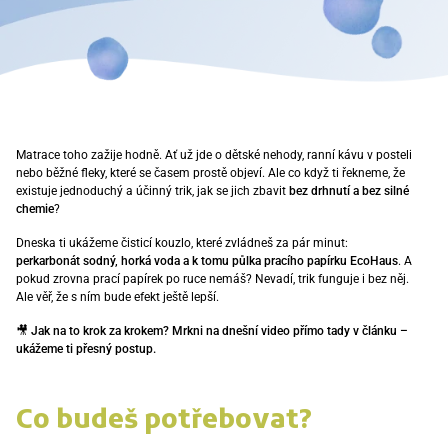
Matrace toho zažije hodně. Ať už jde o dětské nehody, ranní kávu v posteli
nebo běžné fleky, které se časem prostě objeví. Ale co když ti řekneme, že
existuje jednoduchý a účinný trik, jak se jich zbavit
bez drhnutí a bez silné
chemie
?
Dneska ti ukážeme čisticí kouzlo, které zvládneš za pár minut:
perkarbonát sodný, horká voda a k tomu půlka pracího papírku EcoHaus
. A
pokud zrovna prací papírek po ruce nemáš? Nevadí, trik funguje i bez něj.
Ale věř, že s ním bude efekt ještě lepší.
🎥 Jak na to krok za krokem? Mrkni na dnešní video přímo tady v článku –
ukážeme ti přesný postup.
Co budeš potřebovat?