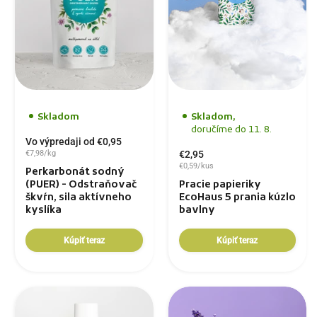
Skladom
Skladom,
doručíme do 11. 8.
Vo výpredaji od €0,95
€7,98/kg
€2,95
€0,59/kus
Perkarbonát sodný
(PUER) - Odstraňovač
Pracie papieriky
škvŕn, sila aktívneho
EcoHaus 5 prania kúzlo
kyslíka
bavlny
Kúpiť teraz
Kúpiť teraz