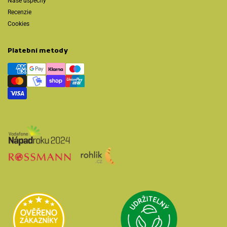
Naše úspechy
Recenzie
Cookies
Platební metody
Přejít na Udržit
Přejít na Heureka.cz