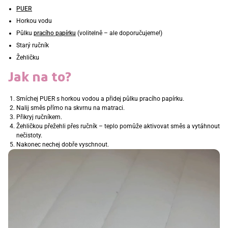
PUER
Horkou vodu
Půlku
pracího papírku
(volitelně – ale doporučujeme!)
Starý ručník
Žehličku
Jak na to?
Smíchej PUER s horkou vodou a přidej půlku pracího papírku.
Nalij směs přímo na skvrnu na matraci.
Přikryj ručníkem.
Žehličkou přežehli přes ručník – teplo pomůže aktivovat směs a vytáhnout
nečistoty.
Nakonec nechej dobře vyschnout.