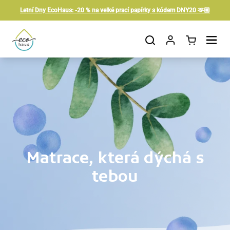
Preskočiť na obsah
Letní Dny EcoHaus: -20 % na velké prací papírky s kódem DNY20 🫶🏼
Otvorit košík
Otvor ponuku
Matrace, která dýchá s
tebou