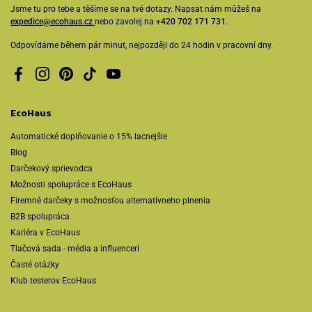
Jsme tu pro tebe a těšíme se na tvé dotazy. Napsat nám můžeš na
expedice@ecohaus.cz
nebo zavolej na
+420 702 171 731.
Odpovídáme během pár minut, nejpozději do 24 hodin v pracovní dny.
Facebook
Instagram
Pinterest
TikTok
YouTube
EcoHaus
Automatické doplňovanie o 15% lacnejšie
Blog
Darčekový sprievodca
Možnosti spolupráce s EcoHaus
Firemné darčeky s možnosťou alternatívneho plnenia
B2B spolupráca
Kariéra v EcoHaus
Tlačová sada - média a influenceri
Časté otázky
Klub testerov EcoHaus