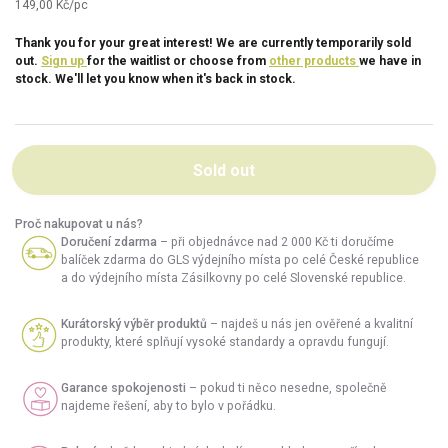
149,00 Kč/pc
Thank you for your great interest! We are currently temporarily sold
out.
Sign up
for the waitlist or choose from
other products
we have in
stock. We'll let you know when it's back in stock.
Sold out
Proč nakupovat u nás?
Doručení zdarma
– při objednávce nad 2 000 Kč ti doručíme
balíček zdarma do GLS výdejního místa po celé České republice
a do výdejního místa Zásilkovny po celé Slovenské republice.
Kurátorský výběr produktů
– najdeš u nás jen ověřené a kvalitní
produkty, které splňují vysoké standardy a opravdu fungují.
Garance spokojenosti
– pokud ti něco nesedne, společně
najdeme řešení, aby to bylo v pořádku.