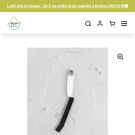
Skip to content
Letní Dny EcoHaus: -20 % na velké prací papírky s kódem DNY20 🫶🏼
Open cart
Open menu