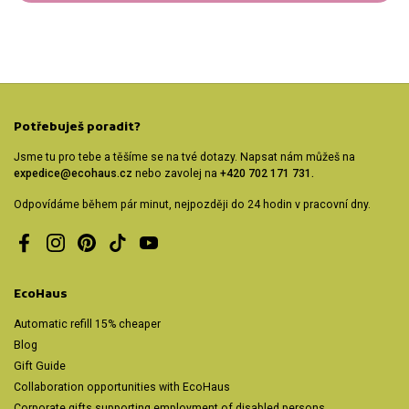
Potřebuješ poradit?
Jsme tu pro tebe a těšíme se na tvé dotazy. Napsat nám můžeš na
expedice@ecohaus.cz
nebo zavolej na
+420 702 171 731.
Odpovídáme během pár minut, nejpozději do 24 hodin v pracovní dny.
Facebook
Instagram
Pinterest
TikTok
YouTube
EcoHaus
Automatic refill 15% cheaper
Blog
Gift Guide
Collaboration opportunities with EcoHaus
Corporate gifts supporting employment of disabled persons