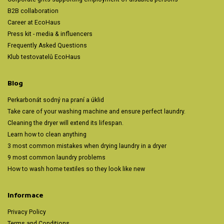
B2B collaboration
Career at EcoHaus
Press kit - media & influencers
Frequently Asked Questions
Klub testovatelů EcoHaus
Blog
Perkarbonát sodný na praní a úklid
Take care of your washing machine and ensure perfect laundry.
Cleaning the dryer will extend its lifespan.
Learn how to clean anything
3 most common mistakes when drying laundry in a dryer
9 most common laundry problems
How to wash home textiles so they look like new
Informace
Privacy Policy
Terms and Conditions