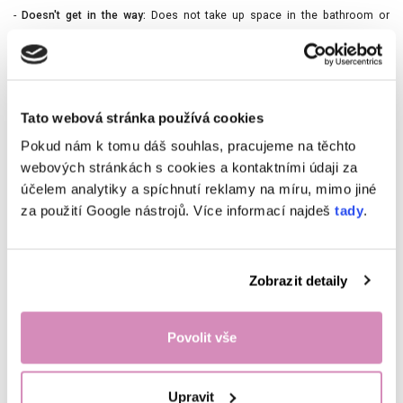
-
Doesn't get in the way:
Does not take up space in the bathroom or
kitchen thanks to the eyelet.
-
Universal helper:
Great for joints, crevices, kitchen, bathroom and car.
Material:
Plastic, solid bristles
Tato webová stránka používá cookies
Dimensions:
Length approx. 20 cm
Maintenance:
Rinse under running water
Pokud nám k tomu dáš souhlas, pracujeme na těchto
webových stránkách s cookies a kontaktními údaji za
Máme pro tebe zajímavé
účelem analytiky a spíchnutí reklamy na míru, mimo jiné
čtení!
za použití Google nástrojů. Více informací najdeš
tady
.
Zobrazit detaily
Povolit vše
Upravit