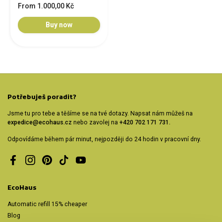
From 1.000,00 Kč
Buy now
Potřebuješ poradit?
Jsme tu pro tebe a těšíme se na tvé dotazy. Napsat nám můžeš na
expedice@ecohaus.cz
nebo zavolej na
+420 702 171 731.
Odpovídáme během pár minut, nejpozději do 24 hodin v pracovní dny.
Facebook
Instagram
Pinterest
TikTok
YouTube
EcoHaus
Automatic refill 15% cheaper
Blog