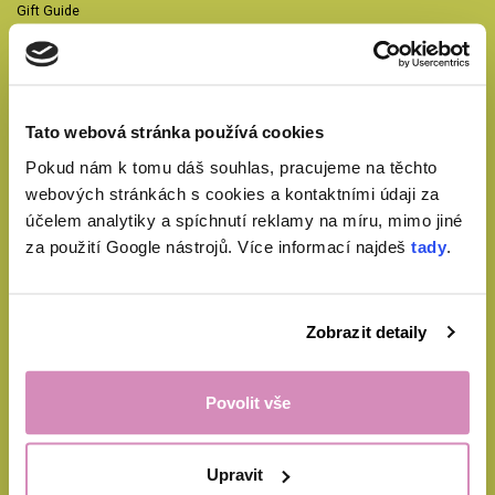
Gift Guide
Collaboration opportunities with EcoHaus
Corporate gifts supporting employment of disabled persons
B2B collaboration
Career at EcoHaus
Tato webová stránka používá cookies
Press kit - media & influencers
Frequently Asked Questions
Pokud nám k tomu dáš souhlas, pracujeme na těchto
Klub testovatelů EcoHaus
webových stránkách s cookies a kontaktními údaji za
účelem analytiky a spíchnutí reklamy na míru, mimo jiné
za použití Google nástrojů. Více informací najdeš
tady
.
Blog
Perkarbonát sodný na praní a úklid
Take care of your washing machine and ensure perfect laundry.
Zobrazit detaily
Cleaning the dryer will extend its lifespan.
Learn how to clean anything
3 most common mistakes when drying laundry in a dryer
Povolit vše
9 most common laundry problems
How to wash home textiles so they look like new
Upravit