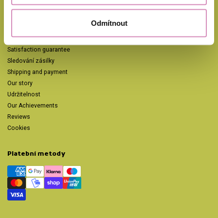
Informace
Privacy Policy
Odmítnout
Terms and Conditions
Complaints and Returns
Satisfaction guarantee
Sledování zásilky
Shipping and payment
Our story
Udržitelnost
Our Achievements
Reviews
Cookies
Platební metody