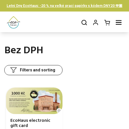
Skip to content
Letní Dny EcoHaus: -20 % na velké prací papírky s kódem DNY20 🫶🏼
Open cart
Open menu
Bez DPH
Filters and sorting
EcoHaus electronic
gift card