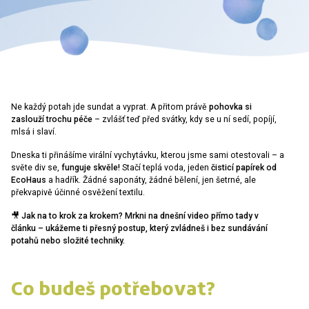
Ne každý potah jde sundat a vyprat. A přitom právě
pohovka si
zaslouží trochu péče
– zvlášť teď před svátky, kdy se u ní sedí, popíjí,
mlsá i slaví.
Dneska ti přinášíme virální vychytávku, kterou jsme sami otestovali – a
světe div se,
funguje skvěle!
Stačí teplá voda, jeden
čisticí papírek od
EcoHaus
a hadřík. Žádné saponáty, žádné bělení, jen šetrné, ale
překvapivě účinné osvěžení textilu.
🎥 Jak na to krok za krokem? Mrkni na dnešní video přímo tady v
článku – ukážeme ti přesný postup, který zvládneš i bez sundávání
potahů nebo složité techniky.
Co budeš potřebovat?