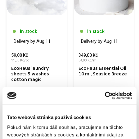
In stock
In stock
Delivery by Aug 11
Delivery by Aug 11
59,00 Kč
349,00 Kč
11,80 Kč/pc
34,90 Kč/ml
EcoHaus laundry
EcoHaus Essential Oil
sheets 5 washes
10 ml, Seaside Breeze
cotton magic
Buy now
Buy now
Tato webová stránka používá cookies
Sdílejte článek
Pokud nám k tomu dáš souhlas, pracujeme na těchto
webových stránkách s cookies a kontaktními údaji za
Facebook
Copy link
Send by email