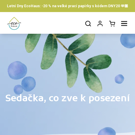
Skip to content
Letní Dny EcoHaus: -20 % na velké prací papírky s kódem DNY20 🫶🏼
Open cart
Open menu
Sedačka, co zve k posezení