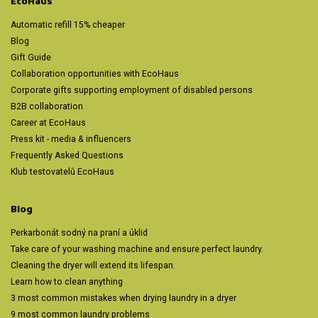
EcoHaus
Automatic refill 15% cheaper
Blog
Gift Guide
Collaboration opportunities with EcoHaus
Corporate gifts supporting employment of disabled persons
B2B collaboration
Career at EcoHaus
Press kit - media & influencers
Frequently Asked Questions
Klub testovatelů EcoHaus
Blog
Perkarbonát sodný na praní a úklid
Take care of your washing machine and ensure perfect laundry.
Cleaning the dryer will extend its lifespan.
Learn how to clean anything
3 most common mistakes when drying laundry in a dryer
9 most common laundry problems