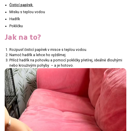
Čisticí papírek
Misku s teplou vodou
Hadřík
Pokličku
Jak na to?
Rozpusť čisticí papírek v misce s teplou vodou.
Namoč hadřík a lehce ho vyždímej.
Přilož hadřík na pohovku a pomocí pokličky přetírej, ideálně dlouhými
nebo krouživými pohyby – a je hotovo.