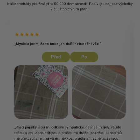
Naše produkty používá přes 50 000 domácností. Podívejte se, jaké výsledky
vidí už po prvním praní.
★★★★★
„Myslela jsem, že to bude jen další nefunkční věc.“
Před
Po
„Prací papírky jsou mi celkově sympatické, nesnáším gely, všude
tečou a lepí. Kapsle štípou a prášek mi dráždí pokožku. U papírků
mě překvapila jemná vůně, měkkost prádla a hlavně to, že jsou