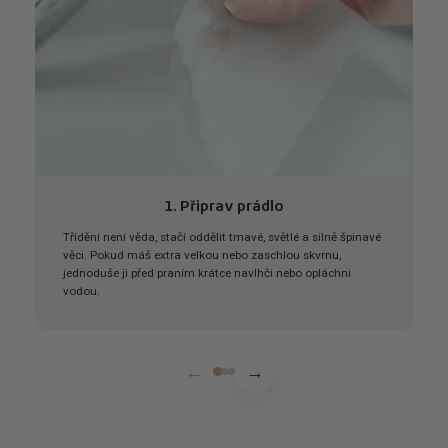
1. Připrav prádlo
Třídění není věda, stačí oddělit tmavé, světlé a silně špinavé
V
věci. Pokud máš extra velkou nebo zaschlou skvrnu,
p
jednoduše ji před praním krátce navlhči nebo opláchni
r
vodou.
o
←
→