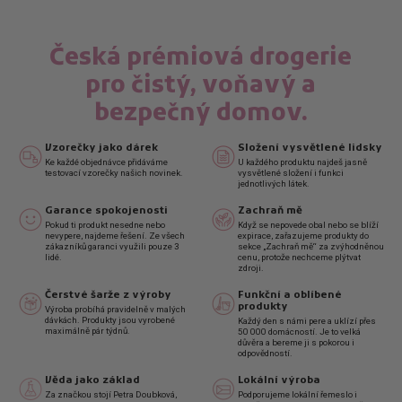
Česká prémiová drogerie
pro čistý, voňavý a
bezpečný domov.
Vzorečky jako dárek
Složení vysvětlené lidsky
Ke každé objednávce přidáváme
U každého produktu najdeš jasně
testovací vzorečky našich novinek.
vysvětlené složení i funkci
jednotlivých látek.
Garance spokojenosti
Zachraň mě
Pokud ti produkt nesedne nebo
Když se nepovede obal nebo se blíží
nevypere, najdeme řešení. Ze všech
expirace, zařazujeme produkty do
zákazníků garanci využili pouze 3
sekce „Zachraň mě“ za zvýhodněnou
lidé.
cenu, protože nechceme plýtvat
zdroji.
Čerstvé šarže z výroby
Funkční a oblíbené
produkty
Výroba probíhá pravidelně v malých
dávkách. Produkty jsou vyrobené
Každý den s námi pere a uklízí přes
maximálně pár týdnů.
50 000 domácností. Je to velká
důvěra a bereme ji s pokorou i
odpovědností.
Věda jako základ
Lokální výroba
Za značkou stojí Petra Doubková,
Podporujeme lokální řemeslo i