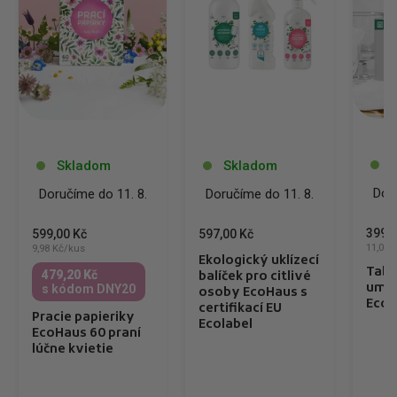
Skladom
Skladom
Doru
Doručíme do 11. 8.
Doručíme do 11. 8.
399,0
599,00 Kč
597,00 Kč
11,08 
9,98 Kč/kus
Ekologický uklízecí
Tabl
479,20 Kč
balíček pro citlivé
umýv
s kódom DNY20
osoby EcoHaus s
EcoH
certifikací EU
Pracie papieriky
Ecolabel
EcoHaus 60 praní
lúčne kvietie