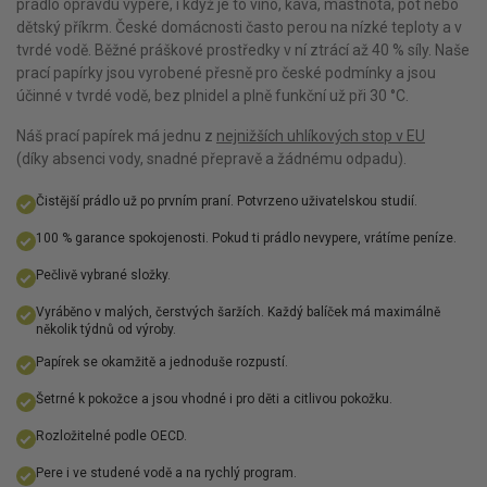
prádlo opravdu vypere, i když je to víno, káva, mastnota, pot nebo
dětský příkrm. České domácnosti často perou na nízké teploty a v
tvrdé vodě. Běžné práškové prostředky v ní ztrácí až 40 % síly. Naše
prací papírky jsou vyrobené přesně pro české podmínky a jsou
účinné v tvrdé vodě, bez plnidel a plně funkční už při 30 °C.
Náš prací papírek má jednu z
nejnižších uhlíkových stop v EU
(díky absenci vody, snadné přepravě a žádnému odpadu).
Čistější prádlo už po prvním praní. Potvrzeno uživatelskou studií.
100 % garance spokojenosti. Pokud ti prádlo nevypere, vrátíme peníze.
Pečlivě vybrané složky.
Vyráběno v malých, čerstvých šaržích. Každý balíček má maximálně
několik týdnů od výroby.
Papírek se okamžitě a jednoduše rozpustí.
Šetrné k pokožce a jsou vhodné i pro děti a citlivou pokožku.
Rozložitelné podle OECD.
Pere i ve studené vodě a na rychlý program.