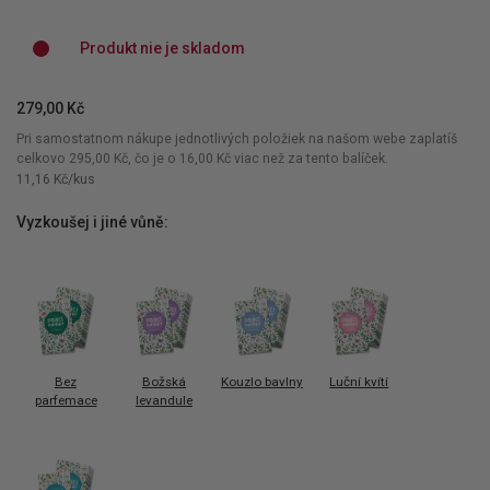
Produkt nie je skladom
279,00 Kč
Pri samostatnom nákupe jednotlivých položiek na našom webe zaplatíš
celkovo
295,00 Kč
, čo je o
16,00 Kč
viac než za tento balíček.
11,16 Kč/kus
Vyzkoušej i jiné vůně:
Bez
Božská
Kouzlo bavlny
Luční kvítí
parfemace
levandule