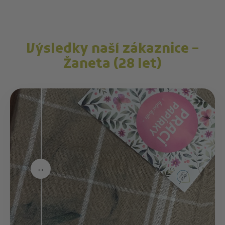
Výsledky naší zákaznice –
Žaneta (28 let)
↔