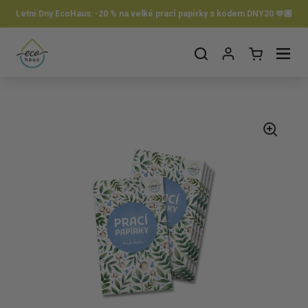
Preskočiť na obsah
Letní Dny EcoHaus: -20 % na velké prací papírky s kódem DNY20 🫶🏼
Otvorit košík
Otvor ponuku