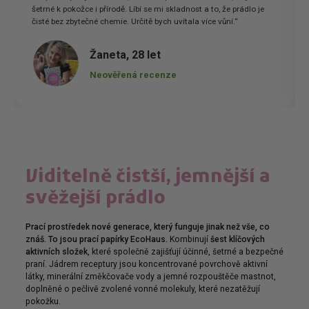
šetrné k pokožce i přírodě. Líbí se mi skladnost a to, že prádlo je
čisté bez zbytečné chemie. Určitě bych uvítala více vůní.“
Žaneta, 28 let
Neověřená recenze
Viditelně čistší, jemnější a
svěžejší prádlo
Prací prostředek nové generace, který funguje jinak než vše, co
znáš. To jsou prací papírky EcoHaus.
Kombinují
šest klíčových
aktivních složek
, které společně zajišťují účinné, šetrné a bezpečné
praní. Jádrem receptury jsou koncentrované povrchově aktivní
látky, minerální změkčovače vody a jemné rozpouštěče mastnot,
doplněné o pečlivě zvolené vonné molekuly, které nezatěžují
pokožku.