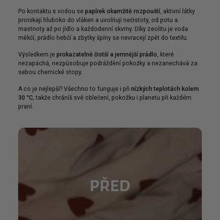
Po kontaktu s vodou se
papírek okamžitě rozpouští
, aktivní látky
pronikají hluboko do vláken a uvolňují nečistoty, od potu a
mastnoty až po jídlo a každodenní skvrny. Díky zeolitu je voda
měkčí, prádlo hebčí a zbytky špíny se nevracejí zpět do textilu.
Výsledkem je
prokazatelně čistší a jemnější prádlo
, které
nezapáchá, nezpůsobuje podráždění pokožky a nezanechává za
sebou chemické stopy.
A co je nejlepší? Všechno to funguje i při
nízkých teplotách kolem
30 °C
, takže chráníš své oblečení, pokožku i planetu při každém
praní.