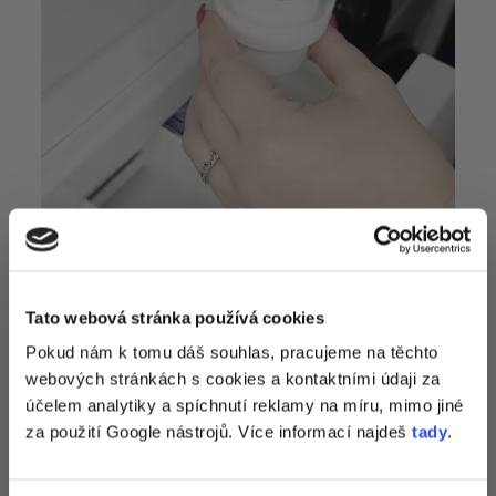
Tato webová stránka používá cookies
Získej 1+1
na
Pokud nám k tomu dáš souhlas, pracujeme na těchto
webových stránkách s cookies a kontaktními údaji za
zkoušku pracích
účelem analytiky a spíchnutí reklamy na míru, mimo jiné
papírků
a tipy
za použití Google nástrojů. Více informací najdeš
tady
.
přesně pro tvou
Jak používat papírky na