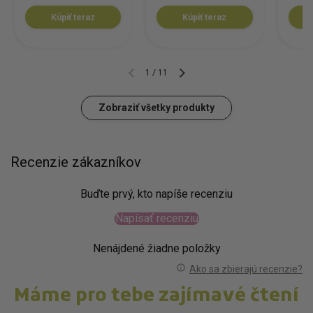
Kúpiť teraz
Kúpiť teraz
1
/
11
Zobraziť všetky produkty
Recenzie zákazníkov
Buďte prvý, kto napíše recenziu
Napísať recenziu
Nenájdené žiadne položky
Ako sa zbierajú recenzie?
Máme pro tebe zajímavé čtení