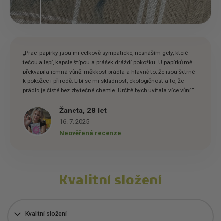
„Prací papírky jsou mi celkově sympatické, nesnáším gely, které
tečou a lepí, kapsle štípou a prášek dráždí pokožku. U papírků mě
překvapila jemná vůně, měkkost prádla a hlavně to, že jsou šetrné
k pokožce i přírodě. Líbí se mi skladnost, ekologičnost a to, že
prádlo je čisté bez zbytečné chemie. Určitě bych uvítala více vůní.“
Žaneta, 28 let
16. 7. 2025
Neověřená recenze
Kvalitní složení
Kvalitní složení