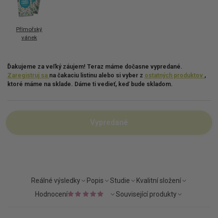
Přímořský
vánek
Ďakujeme za veľký záujem! Teraz máme dočasne vypredané.
Zaregistruj sa
na čakaciu listinu alebo si vyber z
ostatných produktov
,
ktoré máme na sklade. Dáme ti vedieť, keď bude skladom.
Vypredané
Reálné výsledky
Popis
Studie
Kvalitní složení
Hodnocení
Související produkty