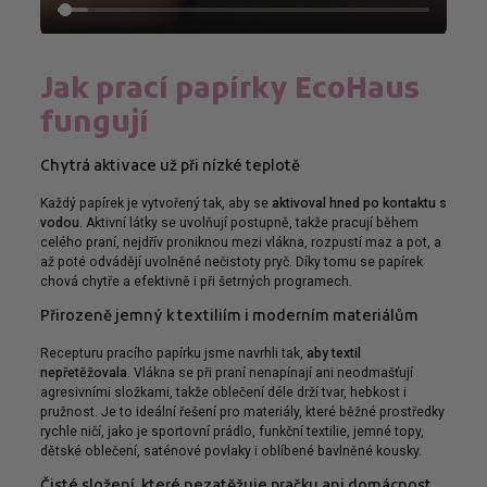
Jak prací papírky EcoHaus
fungují
Chytrá aktivace už při nízké teplotě
Každý papírek je vytvořený tak, aby se
aktivoval hned po kontaktu s
vodou
. Aktivní látky se uvolňují postupně, takže pracují během
celého praní, nejdřív proniknou mezi vlákna, rozpustí maz a pot, a
až poté odvádějí uvolněné nečistoty pryč. Díky tomu se papírek
chová chytře a efektivně i při šetrných programech.
Přirozeně jemný k textiliím i moderním materiálům
Recepturu pracího papírku jsme navrhli tak,
aby textil
nepřetěžovala
. Vlákna se při praní nenapínají ani neodmašťují
agresivními složkami, takže oblečení déle drží tvar, hebkost i
pružnost. Je to ideální řešení pro materiály, které běžné prostředky
rychle ničí, jako je sportovní prádlo, funkční textilie, jemné topy,
dětské oblečení, saténové povlaky i oblíbené bavlněné kousky.
Čisté složení, které nezatěžuje pračku ani domácnost