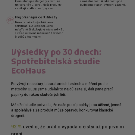
která studuje detergenty a textil na
zaměstnanost. A také postupně
univerzitě v Liberci. Naše produkty
budujeme vlastní výrobní zázemí.
vznikají z odbornosti, výzkumu.
Nejpřísnější certifikáty
Několik našich výrobků nese
certifikaci EU Ecolabel. Je to
nejpřísnější ekologický standard v EU
a v Česku ho má méně než 1 % všech
čističů a kosmetiky.
Výsledky po 30 dnech:
Spotřebitelská studie
EcoHaus
Po vývoji receptury, laboratorních testech a měření podle
metodiky OECD jsme udělali to nejdůležitější, dali jsme prací
papírky
do rukou skutečných lidí
.
Měsíční studie potvrdila, že naše prací papírky jsou
účinné, jemné
a spolehlivé
a že produkt může opravdu konkurovat klasické
drogerii.
92 %
uvedlo, že prádlo vypadalo čistší už po prvním
praní.