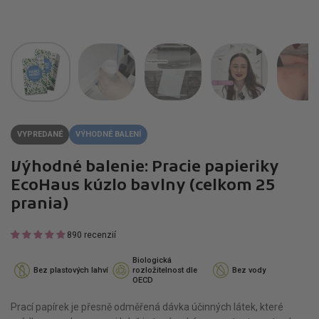
VYPREDANÉ
VÝHODNÉ BALENÍ
Výhodné balenie: Pracie papieriky
EcoHaus kúzlo bavlny (celkom 25
prania)
890 recenzií
Biologická
Bez plastových lahví
rozložitelnost dle
Bez vody
OECD
Prací papírek je přesně odměřená dávka účinných látek, které