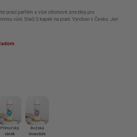
tní prací parfém s vůní citronové zmrzliny pro
jemnou vůni. Stačí 5 kapek na praní. Vyroben v Česku. Jen
kladom
Přímořský
Božská
vánek
levandule