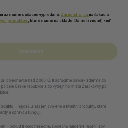
Teraz máme dočasne vypredané.
Zaregistruj sa
na čakaciu
ných produktov
, ktoré máme na sklade. Dáme ti vedieť, keď
Vypredané
 při objednávce nad 2 000 Kč ti doručíme balíček zdarma do
 po celé České republice a do výdejního místa Zásilkovny po
blice.
roduktů
– najdeš u nás jen ověřené a kvalitní produkty, které
ardy a opravdu fungují.
sti
– pokud ti něco nesedne, společně najdeme řešení, aby