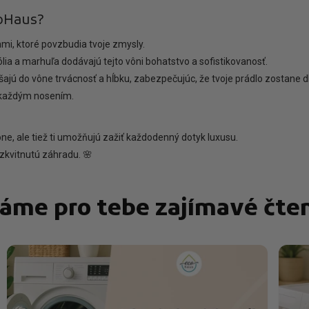
coHaus?
mi, ktoré povzbudia tvoje zmysly.
a a marhuľa dodávajú tejto vôni bohatstvo a sofistikovanosť.
jú do vône trvácnosť a hĺbku, zabezpečujúc, že tvoje prádlo zostane d
 s každým nosením.
ne, ale tiež ti umožňujú zažiť každodenný dotyk luxusu.
zkvitnutú záhradu. 🌸
áme pro tebe zajímavé čten