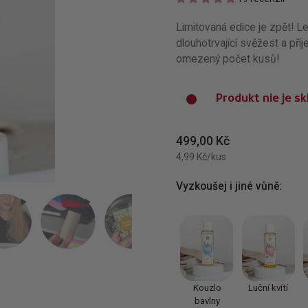
Limitovaná edice je zpět! Le
dlouhotrvající svěžest a pří
omezený počet kusů!
Produkt nie je s
499,00 Kč
4,99 Kč/kus
Vyzkoušej i jiné vůně:
Kouzlo
Luční kvítí
bavlny