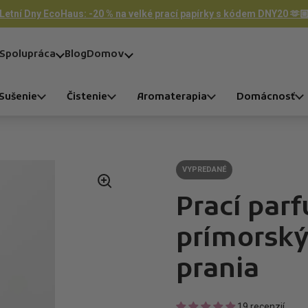
Letní Dny EcoHaus: -20 % na velké prací papírky s kódem DNY20 🫶
Spolupráca
Blog
Domov
Sušenie
Čistenie
Aromaterapia
Domácnosť
VYPREDANÉ
Prací par
prímorský
prania
19 recenzií