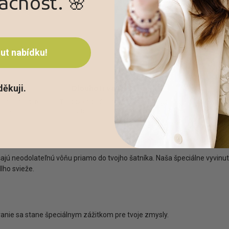
cnost. 🌸
t nabídku!
děkuji.
oma
Dlouhotrvající svěžest
Sn
ých vůní, které
Tvé prádlo bude vonět úžasně dlouho,
Stačí přidat
a svěžesti.
díky naší koncentrované formuli.
av
jú neodolateľnú vôňu priamo do tvojho šatníka. Naša špeciálne vyvinut
ho svieže.
anie sa stane špeciálnym zážitkom pre tvoje zmysly.