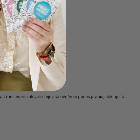
adné použití
 pár kapek do přihrádky na
iváž tvé pračky.
á zmes esenciálnych olejov sa uvoľňuje počas prania, obklopí ťa