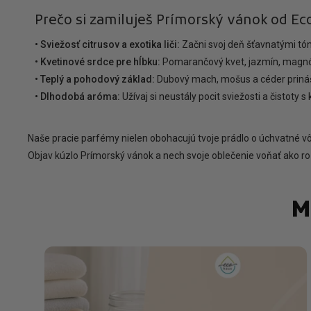
Prečo si zamiluješ Prímorský vánok od E
• Sviežosť citrusov a exotika liči:
Začni svoj deň šťavnatými tón
• Kvetinové srdce pre hĺbku:
Pomarančový kvet, jazmín, magnóli
• Teplý a pohodový základ:
Dubový mach, mošus a céder prináša
• Dlhodobá aróma:
Užívaj si neustály pocit sviežosti a čistoty
Naše pracie parfémy nielen obohacujú tvoje prádlo o úchvatné vô
Objav kúzlo Prímorský vánok a nech svoje oblečenie voňať ako ro
M