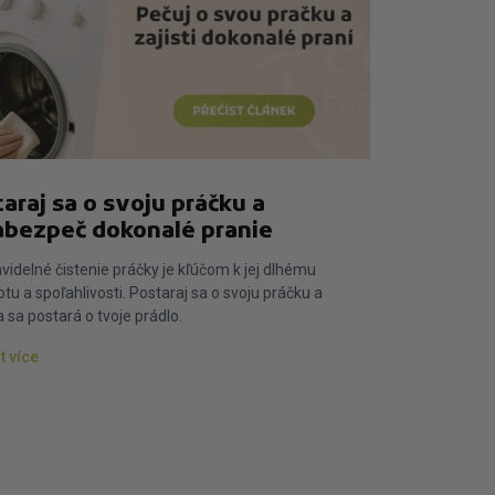
taraj sa o svoju práčku a
abezpeč dokonalé pranie
videlné čistenie práčky je kľúčom k jej dlhému
otu a spoľahlivosti. Postaraj sa o svoju práčku a
 sa postará o tvoje prádlo.
t více