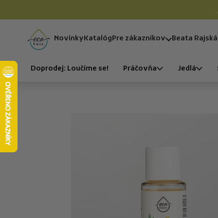
Preskočiť na obsah
Novinky
Katalóg
Pre zákazníkov
Beata Rajská
Domov
Doprodej: Loučíme se!
Práčovňa
Jedlá