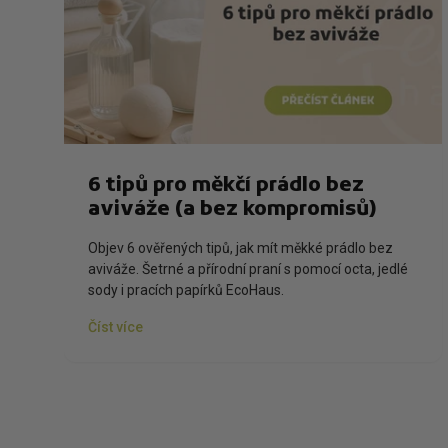
6 tipů pro měkčí prádlo bez
aviváže (a bez kompromisů)
Objev 6 ověřených tipů, jak mít měkké prádlo bez
aviváže. Šetrné a přírodní praní s pomocí octa, jedlé
sody i pracích papírků EcoHaus.
Číst více