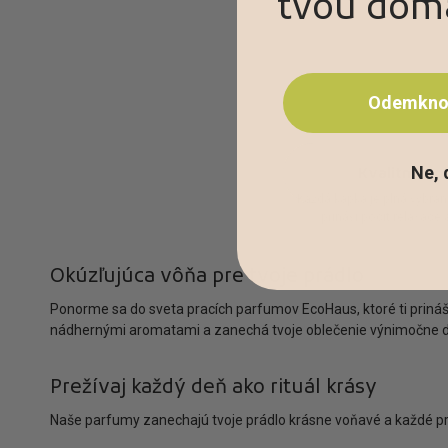
tvou domá
Odemknou
Ne, 
Kvalitní ar
Každá kapka je plná vybran
přináší pocit relaxace 
Okúzľujúca vôňa pre tvoje prádlo
Ponorme sa do sveta pracích parfumov EcoHaus, ktoré ti prináša
nádhernými aromatami a zanechá tvoje oblečenie výnimočne dl
Prežívaj každý deň ako rituál krásy
Naše parfumy zanechajú tvoje prádlo krásne voňavé a každé pr