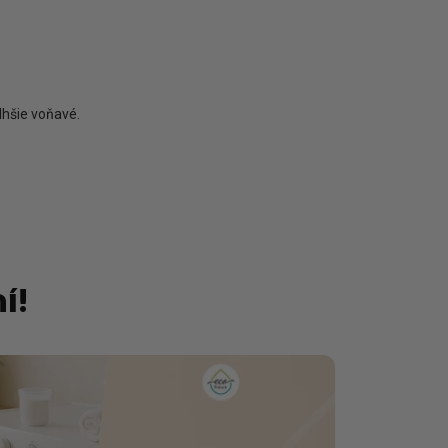
lhšie voňavé.
í!