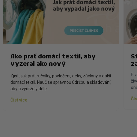
Ako prať domáci textil, aby
S
vyzeral ako nový
z
Pra
Zjisti, jak prát ručníky, povlečení, deky, záclony a další
živ
domácí textil. Nauč se správnou údržbu a skladování,
ona
aby ti vydržely déle.
Čís
Číst více