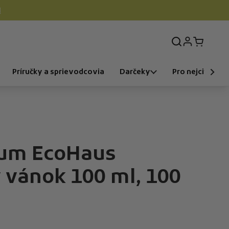

Prihlásenie
Otvorit k
Príručky a sprievodcovia
Darčeky
Pro nejcitlivější
fum EcoHaus
 vánok 100 ml, 100