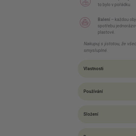
to bylo v pořádku.
Balení
– každou obj
spotřebu jednorázov
plastové.
Nakupuj s jistotou, že vše
smysluplné.
Vlastnosti
Používání
Složení