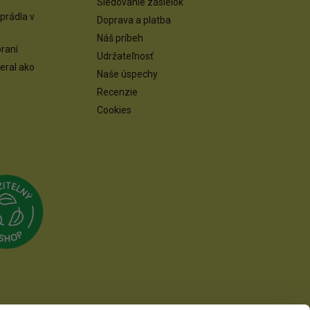
Sledovanie zásielok
 prádla v
Doprava a platba
Náš príbeh
praní
Udržateľnosť
zeral ako
Naše úspechy
Recenzie
Cookies
Přejít na Udržitelný e-shop
reka.cz
Přejít na web Asociace společenské odpovědnosti