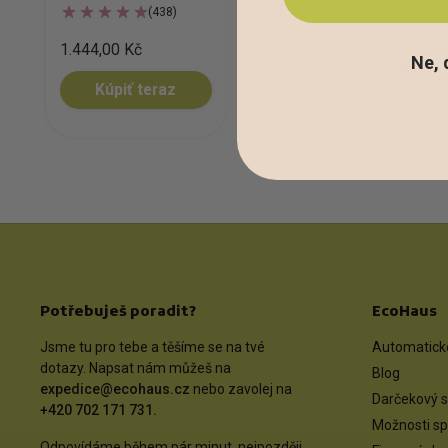
1.069,00 Kč
(438)
Pri samostatnom nákupe
1.444,00 Kč
jednotlivých položiek na našom
Ne, 
webe zaplatíš celkovo
1.109,00
Kč
, čo je o
40,00 Kč
viac než
Kúpiť teraz
za tento balíček.
Potřebuješ poradit?
EcoHaus
Jsme tu pro tebe a těšíme se na tvé
Automatické
dotazy. Napsat nám můžeš na
Blog
expedice@ecohaus.cz
nebo zavolej na
Darčekový s
+420 702 171 731.
Možnosti sp
Odpovídáme během pár minut, nejpozději