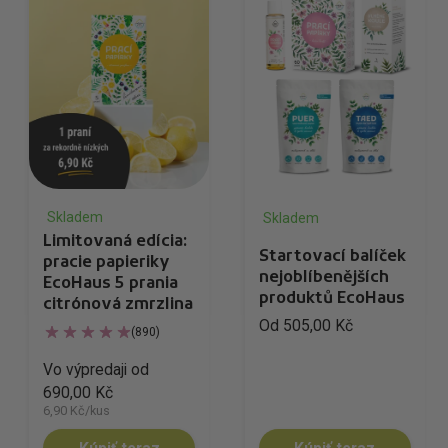
Skladem
Skladem
Limitovaná edícia:
Startovací balíček
pracie papieriky
nejoblíbenějších
EcoHaus 5 prania
produktů EcoHaus
citrónová zmrzlina
Od 505,00 Kč
(890)
Vo výpredaji od
690,00 Kč
6,90 Kč/kus