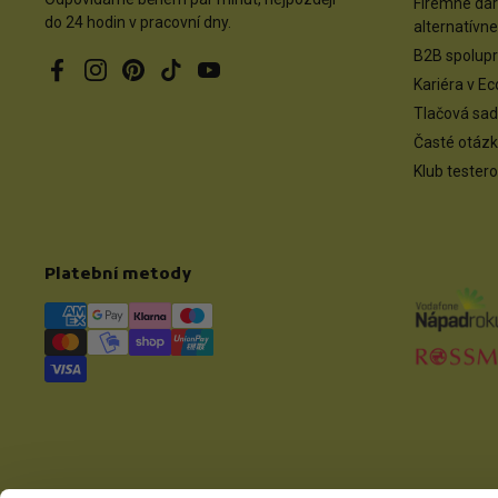
Firemné da
do 24 hodin v pracovní dny.
alternatívn
B2B spolup
Facebook
Instagram
Pinterest
TikTok
YouTube
Kariéra v E
Tlačová sada
Časté otáz
Klub tester
Platební metody