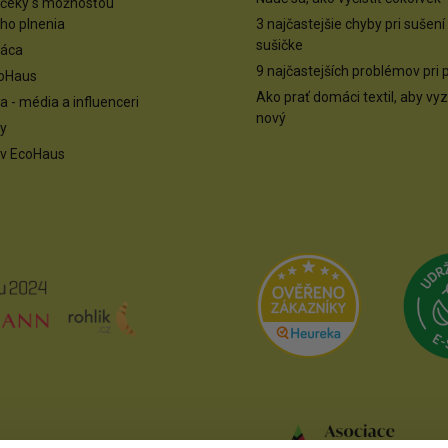
rčeky s možnosťou
eho plnenia
3 najčastejšie chyby pri sušení
sušičke
ráca
9 najčastejších problémov pri 
coHaus
Ako prať domáci textil, aby vy
 - média a influenceri
nový
ky
ov EcoHaus
Přejít na Heu