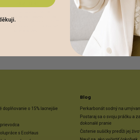
1.068,00 Kč
Pri samostatnom nákupe
jednotlivých položiek na našom
děkuji.
webe zaplatíš celkovo
1.127,00
Kč
, čo je o
59,00 Kč
viac než
za tento balíček.
Blog
 doplňovanie o 15% lacnejšie
Perkarbonát sodný na umývani
Postaraj sa o svoju práčku a 
dokonalé pranie
prievodca
Čistenie sušičky predĺži jej živ
olupráce s EcoHaus
Nauč sa, ako vyčistiť čokoľvek