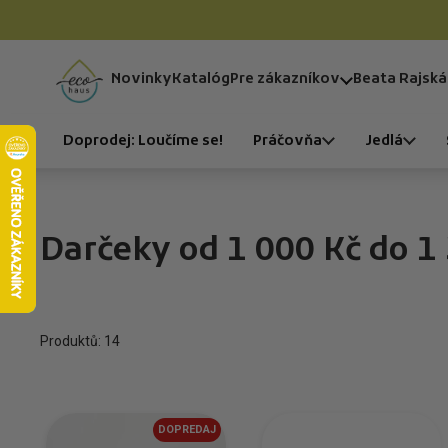
Preskočiť na obsah
Novinky
Katalóg
Pre zákazníkov
Beata Rajská
Domov
Doprodej: Loučíme se!
Práčovňa
Jedlá
Darčeky od 1 000 Kč do 1
Produktů: 14
DOPREDAJ