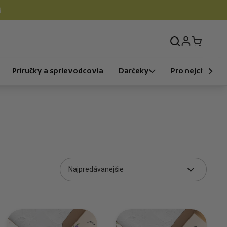

Prihlásenie
Otvorit k
Príručky a sprievodcovia
Darčeky
Pro nejcitlivější