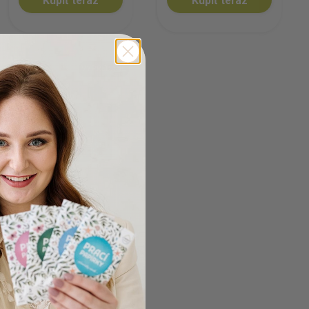
Kúpiť teraz
Kúpiť teraz
VYPREDANÉ
Voňavá sada 4
esenciálních olejů
EcoHaus, 4x 10 ml
(9)
1.396,00 Kč