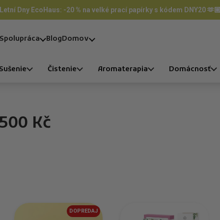
Letní Dny EcoHaus: -20 % na velké prací papírky s kódem DNY20 🫶
Spolupráca
Blog
Domov
Sušenie
Čistenie
Aromaterapia
Domácnosť
 500 Kč
DOPREDAJ