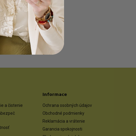
34.900,00 Kč/l
Informace
e a čistenie
Ochrana osobných údajov
zabezpeč
Obchodné podmienky
Reklamácia a vrátenie
otnosť
Garancia spokojnosti