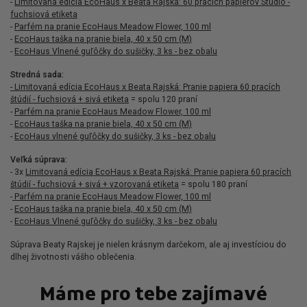
-
Limitovaná edícia EcoHaus x Beata Rajská: 60 pracích papierov Studio -
fuchsiová etiketa
-
Parfém na pranie EcoHaus Meadow Flower, 100 ml
-
EcoHaus taška na pranie biela, 40 x 50 cm (M)
-
EcoHaus Vlnené guľôčky do sušičky, 3 ks
- bez obalu
Stredná sada:
- Limitovaná edícia EcoHaus x Beata Rajská: Pranie papiera 60 pracích
štúdií - fuchsiová + sivá etiketa
= spolu 120 praní
-
Parfém na pranie EcoHaus Meadow Flower, 100 ml
-
EcoHaus taška na pranie biela, 40 x 50 cm (M)
-
EcoHaus vlnené guľôčky do sušičky, 3 ks
- bez obalu
Veľká súprava:
- 3x
Limitovaná edícia EcoHaus x Beata Rajská: Pranie papiera 60 pracích
štúdií - fuchsiová + sivá + vzorovaná etiketa
= spolu 180 praní
-
Parfém na pranie EcoHaus Meadow Flower, 100 ml
-
EcoHaus taška na pranie biela, 40 x 50 cm (M)
-
EcoHaus Vlnené guľôčky do sušičky, 3 ks
- bez obalu
Súprava Beaty Rajskej je nielen krásnym darčekom, ale aj investíciou do
dlhej životnosti vášho oblečenia.
Máme pro tebe zajímavé