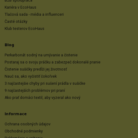
B2B spolupráca
Kariéra v EcoHaus
Tlačová sada - média a influenceri
Časté otázky
Klub testerov EcoHaus
Blog
Perkarbonát sodný na umývanie a čistenie
Postaraj sa o svoju práčku a zabezpeč dokonalé pranie
Čistenie sušičky predĺži jej životnosť
Nauč sa, ako vyčistiť čokoľvek
3 najčastejšie chyby pri sušení prádla v sušičke
9 najčastejších problémov pri praní
Ako prať domáci textil, aby vyzeral ako nový
Informace
Ochrana osobných údajov
Obchodné podmienky