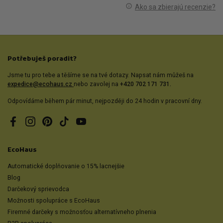
Ako sa zbierajú recenzie?
Potřebuješ poradit?
Jsme tu pro tebe a těšíme se na tvé dotazy. Napsat nám můžeš na
expedice@ecohaus.cz
nebo zavolej na
+420 702 171 731.
Odpovídáme během pár minut, nejpozději do 24 hodin v pracovní dny.
Facebook
Instagram
Pinterest
TikTok
YouTube
EcoHaus
Automatické doplňovanie o 15% lacnejšie
Blog
Darčekový sprievodca
Možnosti spolupráce s EcoHaus
Firemné darčeky s možnosťou alternatívneho plnenia