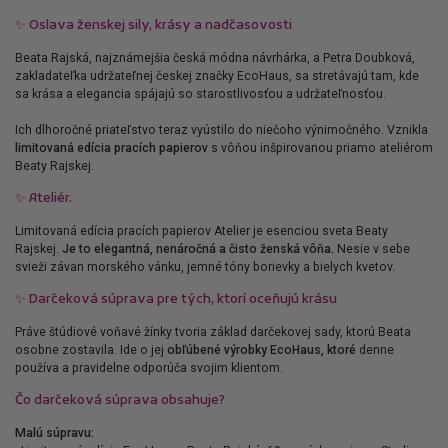
✨
Oslava ženskej sily, krásy a nadčasovosti
Beata Rajská, najznámejšia česká módna návrhárka, a Petra Doubková,
zakladateľka udržateľnej českej značky EcoHaus, sa stretávajú tam, kde
sa krása a elegancia spájajú so starostlivosťou a udržateľnosťou.
Ich dlhoročné priateľstvo teraz vyústilo do niečoho výnimočného. Vznikla
limitovaná edícia pracích papierov
s vôňou inšpirovanou priamo ateliérom
Beaty Rajskej.
✨
Ateliér.
Limitovaná edícia pracích papierov Atelier je esenciou sveta Beaty
Rajskej.
Je to elegantná, nenáročná a čisto ženská vôňa.
Nesie v sebe
svieži závan morského vánku, jemné tóny borievky a bielych kvetov.
✨
Darčeková súprava pre tých, ktorí oceňujú krásu
Práve štúdiové voňavé žínky tvoria základ darčekovej sady, ktorú Beata
osobne zostavila. Ide o jej
obľúbené výrobky EcoHaus, ktoré
denne
používa a pravidelne odporúča svojim klientom.
Čo darčeková súprava obsahuje?
Malú súpravu: