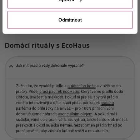
Číst více
Odmítnout
Domácí rituály s EcoHaus
Jak mít prádlo vždy dokonale vyprané?
Začni tím, že vyndáš prádlo z
prádelního koše
a vložíš ho do
pračky. Přidej
prací papírek EcoHaus
, který tvému prádlu dodá
čistotu, svěžest a měkkost. Pokud si přeješ, aby tvé prádlo
vonělo intenzivněji a déle, stačí přidat pár kapek
pracího
parfému
do přihrádky na aviváž – pro 100% přírodní vůni
doporučujeme nahradit
esenciálním olejem
. A pokud máš
sušičku, vůně se z praní většinou vytratí, takže tento krok můžeš
přeskočit. Pokud sušičku nemáš, nezapomeň prádlo hned po
praní pověsit, aby zůstalo krásně svěží a nezatuchlo.