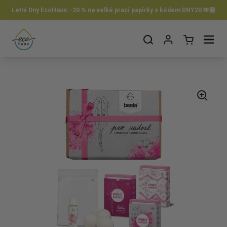
Preskočiť na obsah
Letní Dny EcoHaus: -20 % na velké prací papírky s kódem DNY20 🫶🏼
Otvorit košík
Otvor ponuku