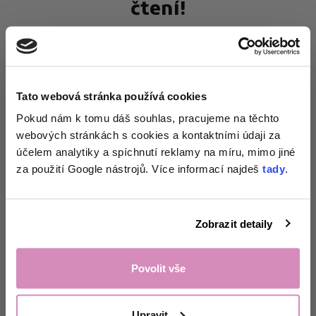
čtení!
Tato webová stránka používá cookies
Získej 1+1
na
Pokud nám k tomu dáš souhlas, pracujeme na těchto
webových stránkách s cookies a kontaktními údaji za
zkoušku pracích
účelem analytiky a spíchnutí reklamy na míru, mimo jiné
papírků
a tipy
za použití Google nástrojů. Více informací najdeš
tady
.
přesně pro tvou
domácnost. 🌸
Zobrazit detaily
Jak vzniká limitované edice? Zákulisí
Odemknout nabídku!
focení Beaty Rajské a EcoHaus
Povolit vše
Jak vypadalo focení spolupráce Beaty Rajské a EcoHaus?
Ne, děkuji.
Nahlédni do atmosféry plné elegance, přirozenosti a videí, která
tě vtáhnou do děje.
Upravit