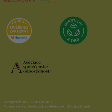
Přejít na Udrži
Přejít na Heureka.cz
Přejít na web Asociace společenské od
Copyright © 2022 - 2026,
EcoHaus
.
Pro nastavení souborů cookies
klikněte sem
.
Používa Shopify