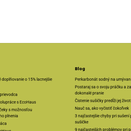
Blog
 doplňovanie o 15% lacnejšie
Perkarbonát sodný na umývanie
Postaraj sa o svoju práčku a 
dokonalé pranie
prievodca
Čistenie sušičky predĺži jej živo
olupráce s EcoHaus
Nauč sa, ako vyčistiť čokoľvek
čeky s možnosťou
ho plnenia
3 najčastejšie chyby pri sušení 
sušičke
ráca
9 najčastejších problémov pri p