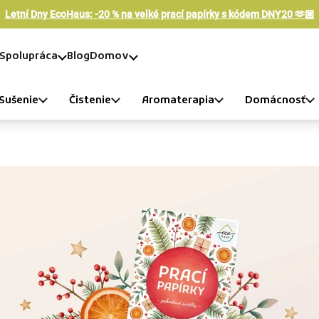
Letní Dny EcoHaus: -20 % na velké prací papírky s kódem DNY20 🫶🏼
Spolupráca
Blog
Domov
Sušenie
Čistenie
Aromaterapia
Domácnosť