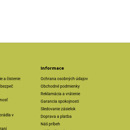
Informace
 a čistenie
Ochrana osobných údajov
zabezpeč
Obchodné podmienky
Reklamácia a vrátenie
tnosť
Garancia spokojnosti
Sledovanie zásielok
prádla v
Doprava a platba
Náš príbeh
raní