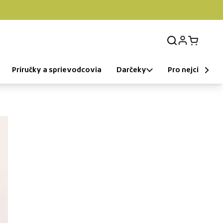
Prihlásenie
Otvorit k
Príručky a sprievodcovia
Darčeky
Pro nejcitlivější