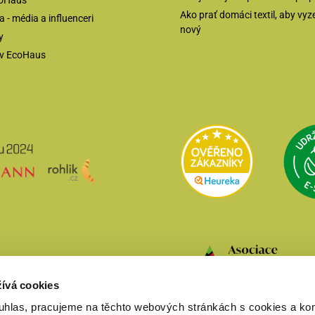
coHaus
Ako prať domáci textil, aby vyz
 - média a influenceri
nový
y
ov EcoHaus
Přejít na Heur
ívá cookies
hlas, pracujeme na těchto webových stránkách s cookies a kont