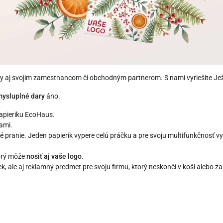
my aj svojim zamestnancom či obchodným partnerom. S nami vyriešite Ježi
mysluplné dary
áno.
apieriku
EcoHaus.
kami.
né pranie. Jeden papierik vypere celú práčku a pre svoju multifunkčnosť vy
orý
môže
nosiť aj vaše logo
.
 ale aj reklamný predmet pre svoju firmu, ktorý neskončí v koši alebo za