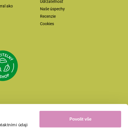
Udržateľnosť
eral ako
Naše úspechy
Recenzie
Cookies
Přejít na Udržitelný e-shop
eka.cz
Přejít na web Asociace společenské odpovědnosti
Povolit vše
aktními údaji