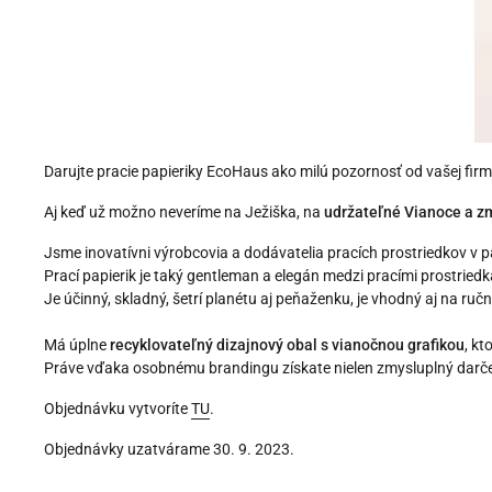
Darujte pracie papieriky EcoHaus ako milú pozornosť od vašej fir
Aj keď už možno neveríme na Ježiška, na
udržateľné Vianoce a z
Jsme
inovatívni výrobcovia
a dodávatelia
pracích prostriedkov v p
Prací papierik je taký gentleman a elegán medzi pracími prostried
Je účinný, skladný, šetrí planétu aj peňaženku, je vhodný aj na ruč
Má úplne
recyklovateľný dizajnový obal
s vianočnou grafikou
, kt
Práve vďaka osobnému brandingu získate nielen zmysluplný darček,
Objednávku vytvoríte
TU
.
Objednávky uzatvárame 30. 9. 2023.