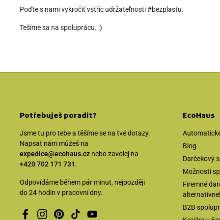
Poďte s nami vykročiť vstříc udržateľnosti #bezplastu.
Tešíme sa na spoluprácu. :)
Potřebuješ poradit?
EcoHaus
Jsme tu pro tebe a těšíme se na tvé dotazy.
Automatické
Napsat nám můžeš na
Blog
expedice@ecohaus.cz
nebo zavolej na
Darčekový s
+420 702 171 731.
Možnosti sp
Odpovídáme během pár minut, nejpozději
Firemné dar
do 24 hodin v pracovní dny.
alternatívne
B2B spolup
Facebook
Instagram
Pinterest
TikTok
YouTube