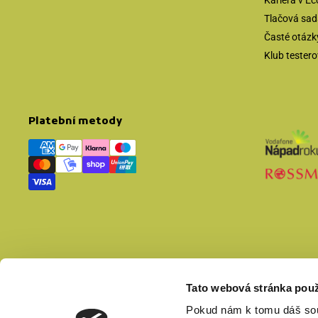
Kariéra v E
Tlačová sada
Časté otázk
Klub tester
Platební metody
Tato webová stránka použ
Pokud nám k tomu dáš sou