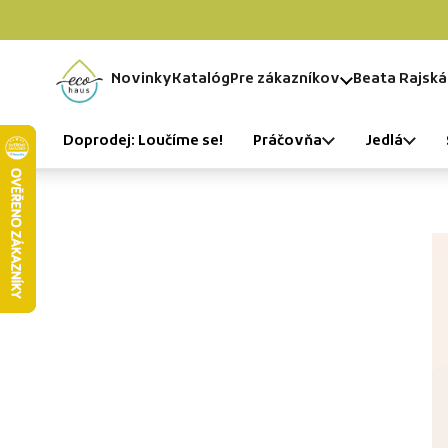
Preskočiť na obsah
Novinky
Katalóg
Pre zákazníkov
Beata Rajská
Domov
Doprodej: Loučíme se!
Práčovňa
Jedlá