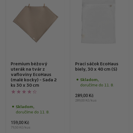
Premium béžový
Prací sáčok EcoHaus
uterák na tvár z
biely, 30 x 40 cm (S)
vafloviny EcoHaus
(malé kocky) - Sada 2
Skladom,
ks 30 x 30 cm
doručíme do 11. 8.
289,00 Kč
289,00 Kč/kus
Skladom,
doručíme do 11. 8.
159,00 Kč
79,50 Kč/kus