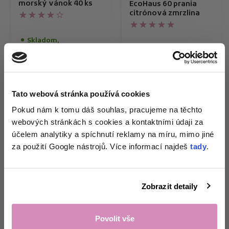
morský vánok 40 ks
EcoHaus 60 prania
citrónová zmrzlina
Skladom,
doručíme do 11. 8.
Skladom,
doručíme do 11. 8.
29,00 Kč
3,62 Kč/kus
599,00 Kč
9,98 Kč/kus
Tato webová stránka používá cookies
479,20 Kč
Získej 1+1
na
s kódom DNY20
Pokud nám k tomu dáš souhlas, pracujeme na těchto
webových stránkách s cookies a kontaktními údaji za
zkoušku pracích
Kúpiť teraz
Kúpiť teraz
účelem analytiky a spíchnutí reklamy na míru, mimo jiné
papírků
a tipy
za použití Google nástrojů. Více informací najdeš
tady
.
přesně pro tvou
domácnost. 🌸
Zobrazit detaily
Odemknout nabídku!
Povolit vše