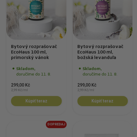
Bytový rozprašovač
Bytový rozprašovač
EcoHaus 100 ml,
EcoHaus 100 ml,
prímorský vánok
božská levanduľa
Skladom,
Skladom,
doručíme do 11. 8.
doručíme do 11. 8.
299,00 Kč
299,00 Kč
2,99 Kč/ml
2,99 Kč/ml
Kúpiť teraz
Kúpiť teraz
DOPREDAJ