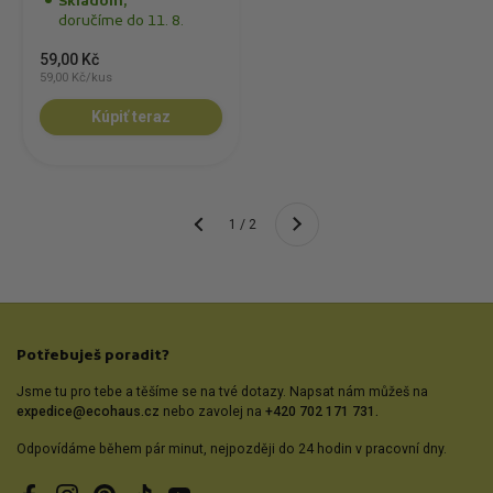
Skladom,
doručíme do 11. 8.
59,00 Kč
59,00 Kč/kus
Kúpiť teraz
Ďalší
1 / 2
Predchádzajúci
Potřebuješ poradit?
Jsme tu pro tebe a těšíme se na tvé dotazy. Napsat nám můžeš na
expedice@ecohaus.cz
nebo zavolej na
+420 702 171 731.
Odpovídáme během pár minut, nejpozději do 24 hodin v pracovní dny.