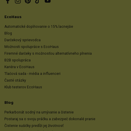
Facebook
Instagram
Pinterest
TikTok
YouTube
EcoHaus
Automatické doplňovanie o 15% lacnejšie
Blog
Darčekový sprievodca
Možnosti spolupráce s EcoHaus
Firemné darčeky s možnosťou alternatívneho plnenia
B2B spolupráca
Kariéra v EcoHaus
Tlačová sada - média a influenceri
Časté otázky
Klub testerov EcoHaus
Blog
Perkarbonát sodný na umývanie a čistenie
Postaraj sa o svoju práčku a zabezpeč dokonalé pranie
Čistenie sušičky predĺži jej životnosť