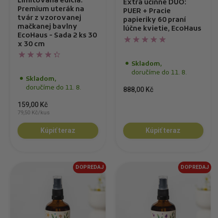
Limitovaná edícia:
Extra účinné DUO:
Premium uterák na
PUER + Pracie
tvár z vzorovanej
papieriky 60 praní
mačkanej bavlny
lúčne kvietie, EcoHaus
EcoHaus - Sada 2 ks 30
x 30 cm
Skladom,
doručíme do 11. 8.
Skladom,
doručíme do 11. 8.
888,00 Kč
159,00 Kč
79,50 Kč/kus
Kúpiť teraz
Kúpiť teraz
DOPREDAJ
DOPREDAJ