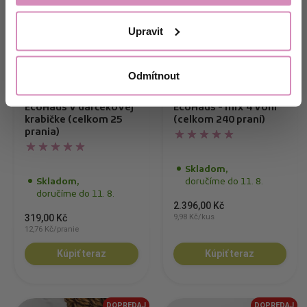
Ne, děkuji.
Upravit
Odmítnout
Pracie papieriky mix
Pracie papieriky
EcoHaus v darčekovej
EcoHaus - mix 4 vôní
krabičke (celkom 25
(celkom 240 praní)
prania)
Skladom,
Skladom,
doručíme do 11. 8.
doručíme do 11. 8.
2.396,00 Kč
319,00 Kč
9,98 Kč/kus
12,76 Kč/pranie
Kúpiť teraz
Kúpiť teraz
DOPREDAJ
DOPREDAJ