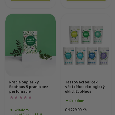
Pracie papieriky
Testovací balíček
EcoHaus 5 prania bez
všetkého: ekologický
parfumácie
úklid, EcoHaus
Skladom
Od 229,00 Kč
Skladom,
doručíme do 11. 8.