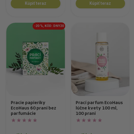
Kúpiť teraz
Kúpiť teraz
-20 %, KÓD: DNY20
Pracie papieriky
Prací parfum EcoHaus
EcoHaus 60 praní bez
lúčne kvety 100 ml,
parfumácie
100 praní