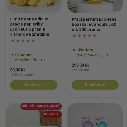
Limitovaná edícia:
Prací parfum EcoHaus
pracie papieriky
božská levanduľa 100
EcoHaus 5 prania
ml, 100 prania
citrónová zmrzlina
Skladom,
Skladom,
doručíme do 11. 8.
doručíme do 11. 8.
299,00 Kč
69,00 Kč
2,99 Kč/kus
13,80 Kč/pranie
Kúpiť teraz
Kúpiť teraz
UŠETRÍTE 50%
(160,00 KČ)
DOPREDAJ