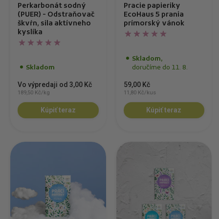
Perkarbonát sodný
Pracie papieriky
(PUER) - Odstraňovač
EcoHaus 5 prania
škvŕn, sila aktívneho
prímorský vánok
kyslíka
Skladom,
Skladom
doručíme do 11. 8.
Vo výpredaji od 3,00 Kč
59,00 Kč
189,50 Kč/kg
11,80 Kč/kus
Kúpiť teraz
Kúpiť teraz