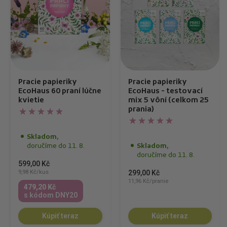
Pracie papieriky
Pracie papieriky
EcoHaus 60 praní lúčne
EcoHaus - testovací
kvietie
mix 5 vôní (celkom 25
prania)
Skladom,
doručíme do 11. 8.
Skladom,
doručíme do 11. 8.
599,00 Kč
9,98 Kč/kus
299,00 Kč
11,96 Kč/pranie
479,20 Kč
s kódom DNY20
Kúpiť teraz
Kúpiť teraz