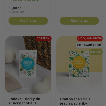
59,00 Kč
11,80 Kč/kus
Kúpiť teraz
Kúpiť teraz
DOPREDAJ
-20 %, KÓD: DNY20
LIMITOVANÁ EDÍCIA
NOVINKA
Voňavé utierky do
Limitovaná edícia:
sušičky EcoHaus
pracie papieriky