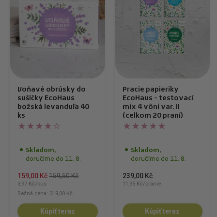
Voňavé obrúsky do
Pracie papieriky
sušičky EcoHaus
EcoHaus - testovací
božská levanduľa 40
mix 4 vôní var. II
ks
(celkom 20 praní)
Skladom,
Skladom,
doručíme do 11. 8.
doručíme do 11. 8.
159,00 Kč
159,50 Kč
239,00 Kč
3,97 Kč/kus
11,95 Kč/pranie
Bežná cena: 319,00 Kč
Kúpiť teraz
Kúpiť teraz