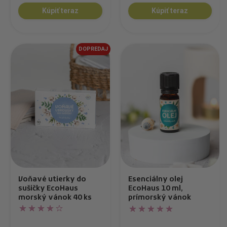
Kúpiť teraz
Kúpiť teraz
DOPREDAJ
Voňavé utierky do
Esenciálny olej
sušičky EcoHaus
EcoHaus 10 ml,
morský vánok 40 ks
prímorský vánok