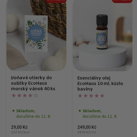
Voňavé utierky do
Esenciálny olej
sušičky EcoHaus
EcoHaus 10 ml, kúzlo
morský vánok 40 ks
bavlny
Skladom,
Skladom,
doručíme do 11. 8.
doručíme do 11. 8.
29,00 Kč
249,00 Kč
3,62 Kč/kus
24,90 Kč/ml