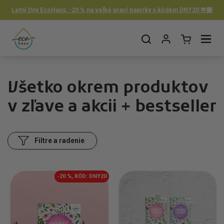
Preskočiť na obsah
Letní Dny EcoHaus: -20 % na velké prací papírky s kódem DNY20 🫶🏼
Otvorit košík
Otvor ponuku
Všetko okrem produktov
v zľave a akcii + bestseller
Filtre a radenie
-20 %, KÓD: DNY20