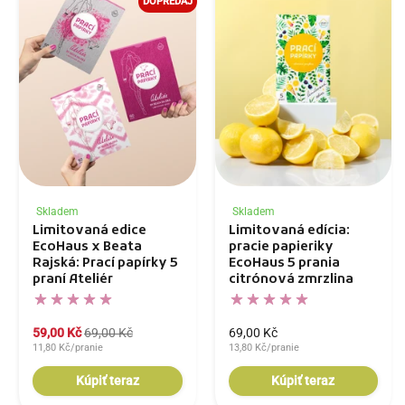
DOPREDAJ
Skladem
Skladem
Limitovaná edice
Limitovaná edícia:
EcoHaus x Beata
pracie papieriky
Rajská: Prací papírky 5
EcoHaus 5 prania
praní Ateliér
citrónová zmrzlina
59,00 Kč
69,00 Kč
69,00 Kč
11,80 Kč/pranie
13,80 Kč/pranie
Kúpiť teraz
Kúpiť teraz