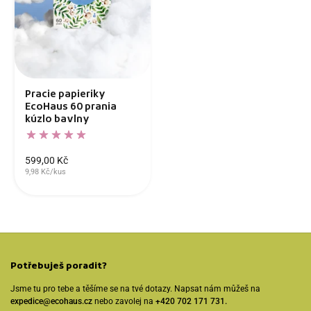
Pracie papieriky
EcoHaus 60 prania
kúzlo bavlny
599,00 Kč
9,98 Kč/kus
Potřebuješ poradit?
Jsme tu pro tebe a těšíme se na tvé dotazy. Napsat nám můžeš na
expedice@ecohaus.cz
nebo zavolej na
+420 702 171 731.