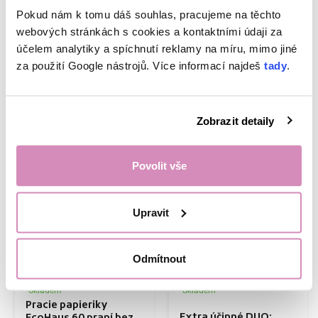
503,20 Kč
Pokud nám k tomu dáš souhlas, pracujeme na těchto
s kódom DNY20
webových stránkách s cookies a kontaktními údaji za
účelem analytiky a spíchnutí reklamy na míru, mimo jiné
Kúpiť teraz
Kúpiť teraz
za použití Google nástrojů. Více informací najdeš
tady
.
-20 %, KÓD: DNY20
Zobrazit detaily
Povolit vše
Upravit
Odmítnout
Skladem
Skladem
Pracie papieriky
Extra účinné DUO: