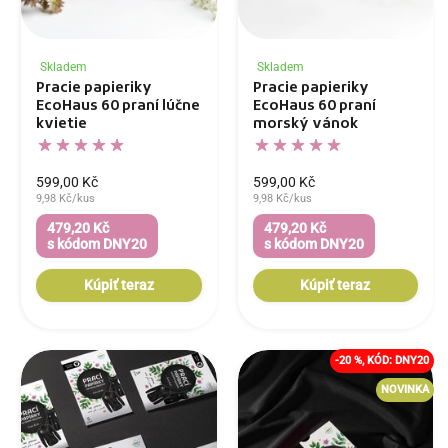
Skladem
Skladem
Pracie papieriky
Pracie papieriky
EcoHaus 60 praní lúčne
EcoHaus 60 praní
kvietie
morský vánok
599,00 Kč
599,00 Kč
9,98 Kč/kus
9,98 Kč/kus
479,20 Kč
479,20 Kč
s kódom DNY20
s kódom DNY20
Kúpiť teraz
Kúpiť teraz
-20 %, KÓD: DNY20
NOVINKA