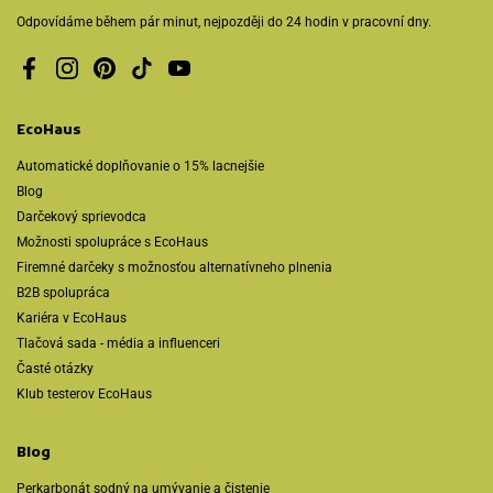
Odpovídáme během pár minut, nejpozději do 24 hodin v pracovní dny.
Facebook
Instagram
Pinterest
TikTok
YouTube
EcoHaus
Automatické doplňovanie o 15% lacnejšie
Blog
Darčekový sprievodca
Možnosti spolupráce s EcoHaus
Firemné darčeky s možnosťou alternatívneho plnenia
B2B spolupráca
Kariéra v EcoHaus
Tlačová sada - média a influenceri
Časté otázky
Klub testerov EcoHaus
Blog
Perkarbonát sodný na umývanie a čistenie