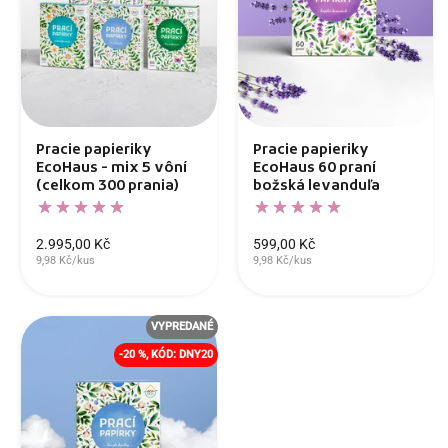
Pracie papieriky
Pracie papieriky
EcoHaus - mix 5 vôní
EcoHaus 60 praní
(celkom 300 prania)
božská levanduľa
2.995,00 Kč
599,00 Kč
9,98 Kč/kus
9,98 Kč/kus
VYPREDANÉ
-20 %, KÓD: DNY20