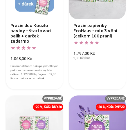
Pracie duo Kouzlo
Pracie papieriky
bavlny - štartovací
EcoHaus - mix 3 vôní
balík + darček
(celkom 180 praní)
zadarmo
1.797,00 Kč
1.068,00 Kč
9,98 Kč/kus
Pri samostatnom nákupe jednotlivých
položiek na našom webe zaplatíš
celkovo
1.127,00 Kč
, čo je o
59,00
Kč
viac než za tento balíček.
VYPREDANÉ
VYPREDANÉ
-20 %, KÓD: DNY20
-20 %, KÓD: DNY20