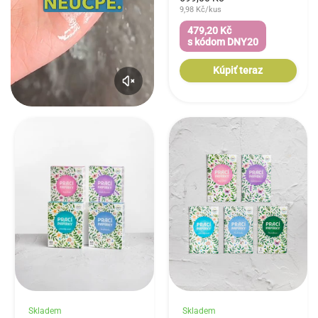
9,98 Kč/kus
479,20 Kč
s kódom DNY20
Kúpiť teraz
Skladem
Skladem