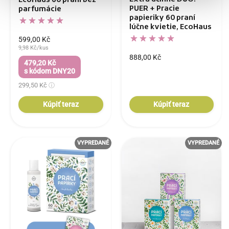
EcoHaus 60 praní bez
PUER + Pracie
parfumácie
papieriky 60 praní
lúčne kvietie, EcoHaus
599,00 Kč
9,98 Kč/kus
888,00 Kč
479,20 Kč
s kódom DNY20
299,50 Kč
Kúpiť teraz
Kúpiť teraz
VYPREDANÉ
VYPREDANÉ