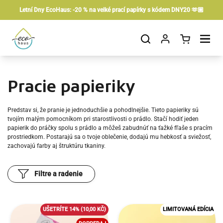
Preskočiť na obsah
Letní Dny EcoHaus: -20 % na velké prací papírky s kódem DNY20 🫶🏼
Otvorit košík
Otvor ponuku
Pracie papieriky
Predstav si, že pranie je jednoduchšie a pohodlnejšie. Tieto papieriky sú
tvojím malým pomocníkom pri starostlivosti o prádlo. Stačí hodiť jeden
papierik do práčky spolu s prádlo a môžeš zabudnúť na ťažké fľaše s pracím
prostriedkom. Postarajú sa o tvoje oblečenie, dodajú mu hebkosť a sviežosť,
zachovajú farby aj štruktúru tkaniny.
Filtre a radenie
UŠETRÍTE 14%
(10,00 KČ)
LIMITOVANÁ EDÍCIA