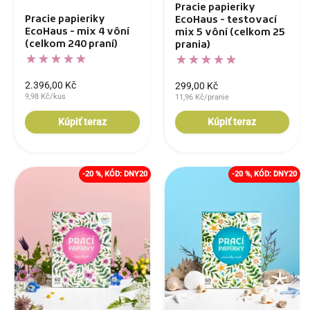
Pracie papieriky
Pracie papieriky
EcoHaus - testovací
EcoHaus - mix 4 vôní
mix 5 vôní (celkom 25
(celkom 240 praní)
prania)
2.396,00 Kč
299,00 Kč
9,98 Kč/kus
11,96 Kč/pranie
Kúpiť teraz
Kúpiť teraz
-20 %, KÓD: DNY20
-20 %, KÓD: DNY20