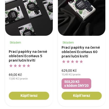
Skladem
Skladem
Prací papírky na černé
Prací papírky na černé
oblečení EcoHaus 60
oblečení EcoHaus 5
praní luční kvítí
praní luční kvítí
629,00 Kč
69,00 Kč
10,48 Kč/pranie
13,80 Kč/pranie
503,20 Kč
s kódom DNY20
Kúpiť teraz
Kúpiť teraz