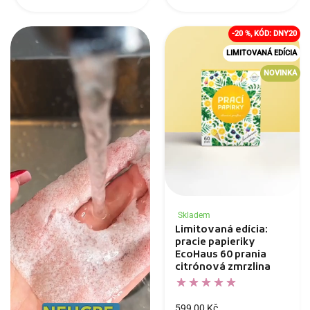
-20 %, KÓD: DNY20
LIMITOVANÁ EDÍCIA
NOVINKA
Skladem
Limitovaná edícia:
pracie papieriky
EcoHaus 60 prania
citrónová zmrzlina
599,00 Kč