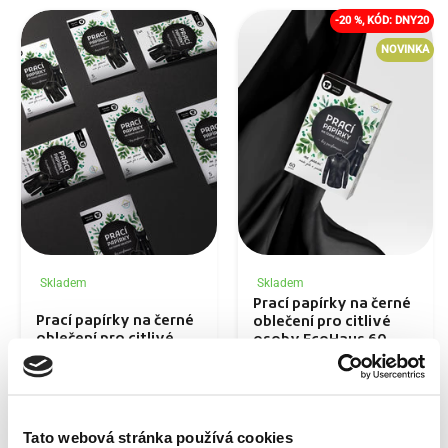
-20 %, KÓD: DNY20
NOVINKA
Skladem
Skladem
Prací papírky na černé
Prací papírky na černé
oblečení pro citlivé
oblečení pro citlivé
osoby EcoHaus 60
osoby EcoHaus 5 praní
praní
69,00 Kč
629,00 Kč
13,80 Kč/pranie
10,48 Kč/pranie
Tato webová stránka používá cookies