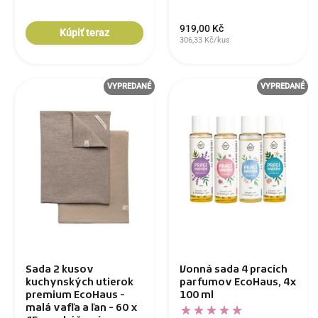
919,00 Kč
Kúpiť teraz
306,33 Kč/kus
VYPREDANÉ
VYPREDANÉ
Sada 2 kusov
Vonná sada 4 pracích
kuchynských utierok
parfumov EcoHaus, 4x
premium EcoHaus -
100 ml
malá vafľa a ľan - 60 x