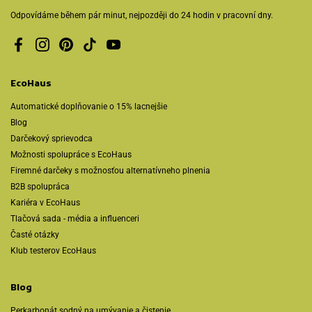
Odpovídáme během pár minut, nejpozději do 24 hodin v pracovní dny.
Facebook
Instagram
Pinterest
TikTok
YouTube
EcoHaus
Automatické doplňovanie o 15% lacnejšie
Blog
Darčekový sprievodca
Možnosti spolupráce s EcoHaus
Firemné darčeky s možnosťou alternatívneho plnenia
B2B spolupráca
Kariéra v EcoHaus
Tlačová sada - média a influenceri
Časté otázky
Klub testerov EcoHaus
Blog
Perkarbonát sodný na umývanie a čistenie