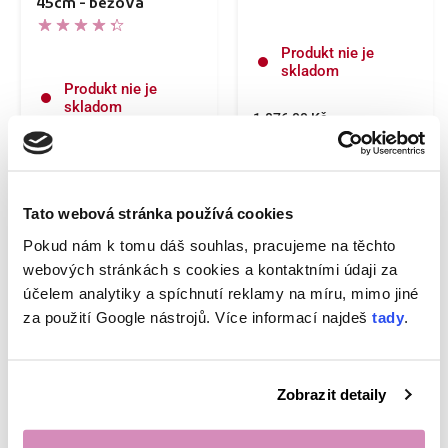
45cm - béžová
Produkt nie je
skladom
Produkt nie je
skladom
1.876,00 Kč
4.690,00 Kč/l
628,00 Kč
314,00 Kč/kus
Tato webová stránka používá cookies
VYPREDANÉ
Pokud nám k tomu dáš souhlas, pracujeme na těchto
webových stránkách s cookies a kontaktními údaji za
účelem analytiky a spíchnutí reklamy na míru, mimo jiné
za použití Google nástrojů. Více informací najdeš
tady
.
Zobrazit detaily