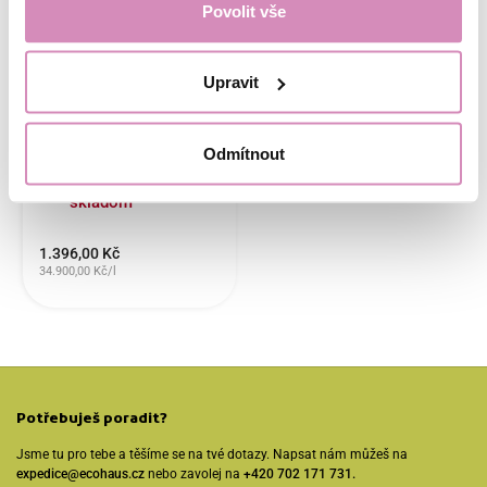
Povolit vše
Voňavá sada 4
esenciálních olejů
Upravit
EcoHaus, 4x 10 ml
Odmítnout
Produkt nie je
skladom
1.396,00 Kč
34.900,00 Kč/l
Potřebuješ poradit?
Jsme tu pro tebe a těšíme se na tvé dotazy. Napsat nám můžeš na
expedice@ecohaus.cz
nebo zavolej na
+420 702 171 731.