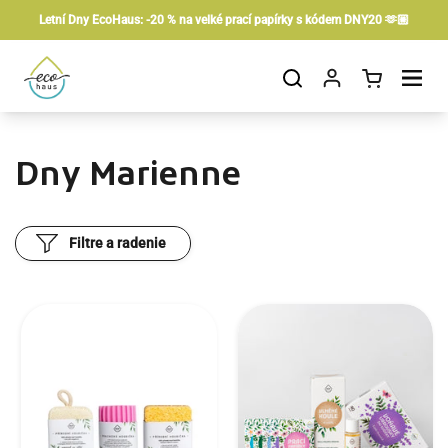
Preskočiť na obsah
Letní Dny EcoHaus: -20 % na velké prací papírky s kódem DNY20 🫶🏼
Otvorit košík
Otvor ponuku
Dny Marienne
Filtre a radenie