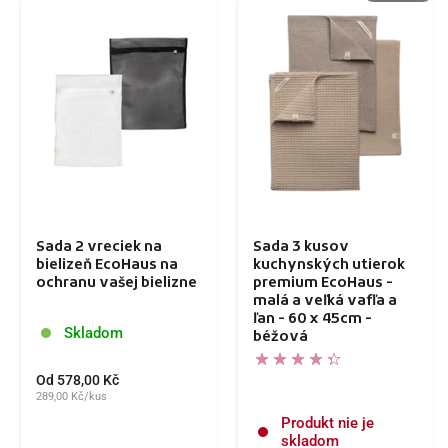
Sada 2 vreciek na
Sada 3 kusov
bielizeň EcoHaus na
kuchynských utierok
ochranu vašej bielizne
premium EcoHaus -
malá a veľká vafľa a
ľan - 60 x 45cm -
Skladom
béžová
Od 578,00 Kč
289,00 Kč/kus
Produkt nie je
skladom