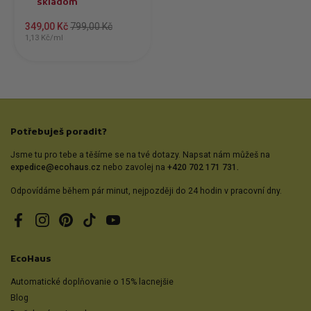
skladom
349,00 Kč
799,00 Kč
1,13 Kč/ml
Potřebuješ poradit?
Jsme tu pro tebe a těšíme se na tvé dotazy. Napsat nám můžeš na
expedice@ecohaus.cz
nebo zavolej na
+420 702 171 731.
Odpovídáme během pár minut, nejpozději do 24 hodin v pracovní dny.
Facebook
Instagram
Pinterest
TikTok
YouTube
EcoHaus
Automatické doplňovanie o 15% lacnejšie
Blog