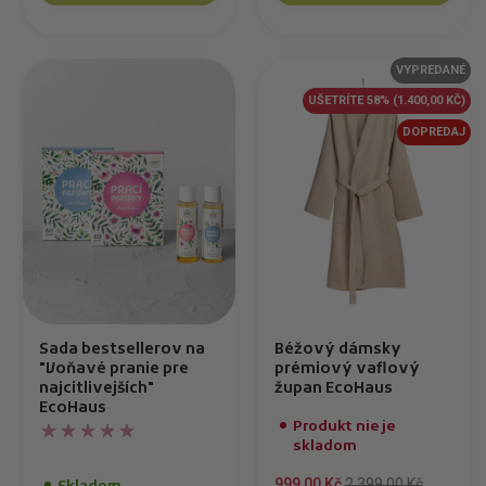
VYPREDANÉ
UŠETRÍTE 58%
(1.400,00 KČ)
DOPREDAJ
Sada bestsellerov na
Béžový dámsky
"Voňavé pranie pre
prémiový vaflový
najcitlivejších"
župan EcoHaus
EcoHaus
Produkt nie je
skladom
999,00 Kč
2.399,00 Kč