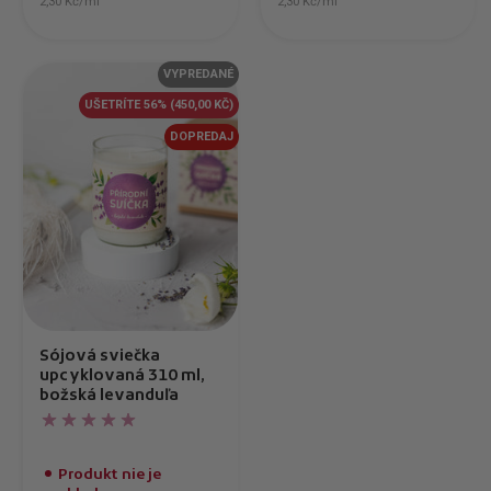
2,30 Kč/ml
2,30 Kč/ml
VYPREDANÉ
UŠETRÍTE 56%
(450,00 KČ)
DOPREDAJ
Sójová sviečka
upcyklovaná 310 ml,
božská levanduľa
Produkt nie je