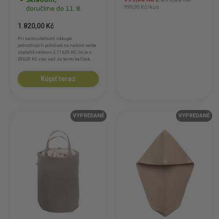
Skladom,
999,00 Kč/kus
doručíme do 11. 8.
1.820,00 Kč
Pri samostatnom nákupe
jednotlivých položiek na našom webe
zaplatíš celkovo
2.116,00 Kč
, čo je o
296,00 Kč
viac než za tento balíček.
Kúpiť teraz
VYPREDANÉ
VYPREDANÉ