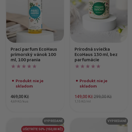
Prací parfum EcoHaus
Prírodná sviečka
prímorský vánok 100
EcoHaus 130 ml, bez
ml, 100 prania
parfumácie
Produkt nie je
Produkt nie je
skladom
skladom
469,00 Kč
149,00 Kč
299,00 Kč
4,69 Kč/kus
1,15 Kč/ml
VYPREDANÉ
VYPREDANÉ
UŠETRÍTE 50%
(150,00 KČ)