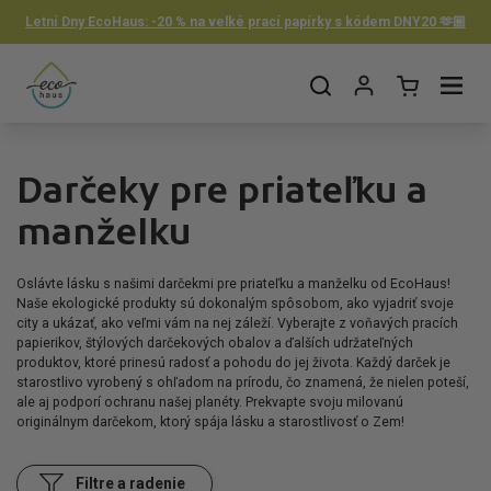
Preskočiť na obsah
Letní Dny EcoHaus: -20 % na velké prací papírky s kódem DNY20 🫶🏼
Otvorit košík
Otvor ponuku
Darčeky pre priateľku a
manželku
Oslávte lásku s našimi darčekmi pre priateľku a manželku od EcoHaus!
Naše ekologické produkty sú dokonalým spôsobom, ako vyjadriť svoje
city a ukázať, ako veľmi vám na nej záleží. Vyberajte z voňavých pracích
papierikov, štýlových darčekových obalov a ďalších udržateľných
produktov, ktoré prinesú radosť a pohodu do jej života. Každý darček je
starostlivo vyrobený s ohľadom na prírodu, čo znamená, že nielen poteší,
ale aj podporí ochranu našej planéty. Prekvapte svoju milovanú
originálnym darčekom, ktorý spája lásku a starostlivosť o Zem!
Filtre a radenie