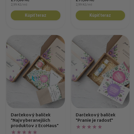
2,99 Kč/ml
2,99 Kč/ml
Kúpiť teraz
Kúpiť teraz
Darčekový balíček
Darčekový balíček
"Najvyberanejších
"Pranie je radosť"
produktov z EcoHaus"