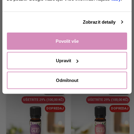
přesně pro tvou
domácnost. 🌸
Zobrazit detaily
Bytový rozprašovač
Bytový rozprašovač
EcoHaus 100 ml, kúzlo
EcoHaus 100 ml, lúčne
Odemknout nabídku!
bavlny
kvety
Povolit vše
Produkt nie je
Produkt nie je
Ne, děkuji.
skladom
skladom
Upravit
299,00 Kč
399,00 Kč
299,00 Kč
399,00 Kč
2,99 Kč/ml
2,99 Kč/ml
Odmítnout
VYPREDANÉ
VYPREDANÉ
UŠETRÍTE 29%
(100,00 KČ)
UŠETRÍTE 29%
(100,00 KČ)
DOPREDAJ
DOPREDAJ