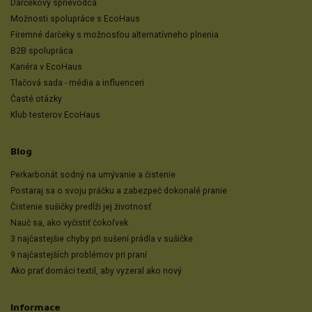
Darčekový sprievodca
Možnosti spolupráce s EcoHaus
Firemné darčeky s možnosťou alternatívneho plnenia
B2B spolupráca
Kariéra v EcoHaus
Tlačová sada - média a influenceri
Časté otázky
Klub testerov EcoHaus
Blog
Perkarbonát sodný na umývanie a čistenie
Postaraj sa o svoju práčku a zabezpeč dokonalé pranie
Čistenie sušičky predĺži jej životnosť
Nauč sa, ako vyčistiť čokoľvek
3 najčastejšie chyby pri sušení prádla v sušičke
9 najčastejších problémov pri praní
Ako prať domáci textil, aby vyzeral ako nový
Informace