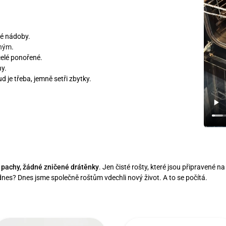
ké nádoby.
dným
.
celé ponořené.
ny.
 je třeba, jemně setři zbytky.
 pachy, žádné zničené drátěnky
. Jen čisté rošty, které jsou připravené na
nes? Dnes jsme společně roštům vdechli nový život. A to se počítá.