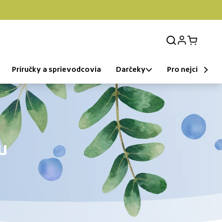
Prihlásenie
Otvorit k
Príručky a sprievodcovia
Darčeky
Pro nejcitlivější
u