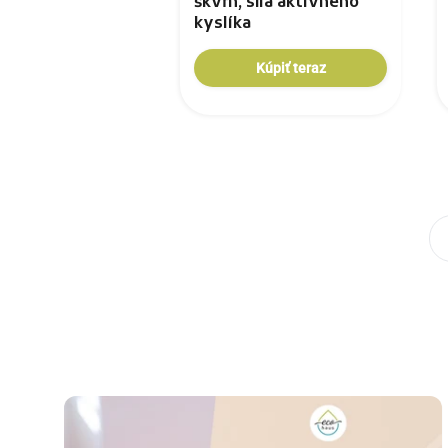
škvŕn, sila aktívneho
kyslíka
Kúpiť teraz