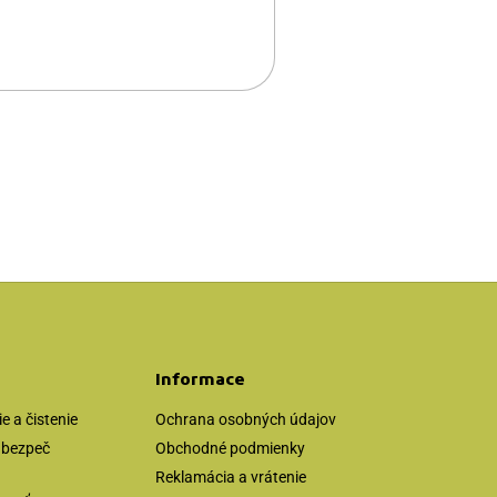
Informace
 a čistenie
Ochrana osobných údajov
zabezpeč
Obchodné podmienky
Reklamácia a vrátenie