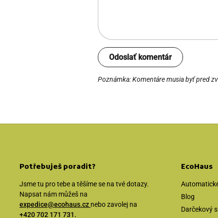
Odoslať komentár
Poznámka: Komentáre musia byť pred zv
Potřebuješ poradit?
EcoHaus
Jsme tu pro tebe a těšíme se na tvé dotazy.
Automatické
Napsat nám můžeš na
Blog
expedice@ecohaus.cz
nebo zavolej na
Darčekový s
+420 702 171 731.