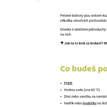
Pečené dobroty jsou srdcem kaž
několika vánočních pochoutkách
Dneska ti ukážeme jednoduchý t
na nich.
🎥 Jak na to krok za krokem? M
Co budeš p
PUER
Horkou vodu (cca 60 °C)
Dřez nebo vaničku na namáč
Hadřík nebo
houbičku
na doč