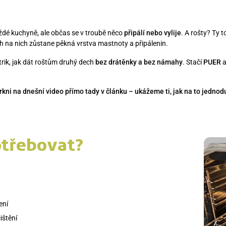
dé kuchyně, ale občas se v troubě něco
připálí nebo vylije
. A rošty? Ty t
 na nich zůstane pěkná vrstva mastnoty a připálenin.
rik, jak dát roštům druhý dech
bez drátěnky a bez námahy
. Stačí
PUER
a
rkni na dnešní video přímo tady v článku – ukážeme ti, jak na to jednod
otřebovat?
ení
ištění