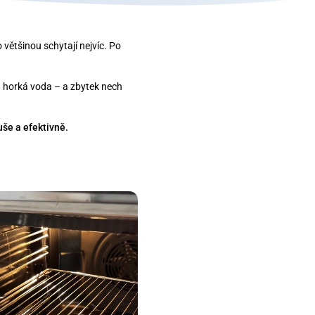
o většinou schytají nejvíc. Po
 horká voda – a zbytek nech
uše a efektivně.