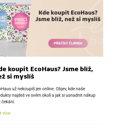
de koupit EcoHaus? Jsme blíž,
ež si myslíš
Haus už nekoupíš jen online. Objev, kde naše
dukty najdeš ve svém okolí a jak si usnadnit nákup
 čekání.
t více