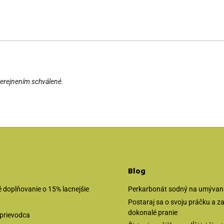
erejnením schválené.
Blog
 doplňovanie o 15% lacnejšie
Perkarbonát sodný na umývanie
Postaraj sa o svoju práčku a 
dokonalé pranie
prievodca