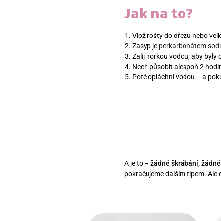
Jak na to?
Vlož rošty do dřezu nebo vel
Zasyp je
perkarbonátem so
Zalij horkou vodou, aby byly 
Nech působit alespoň 2 hodi
Poté opláchni vodou – a pokud
A je to –
žádné škrábání, žádné
pokračujeme dalším tipem. Ale d