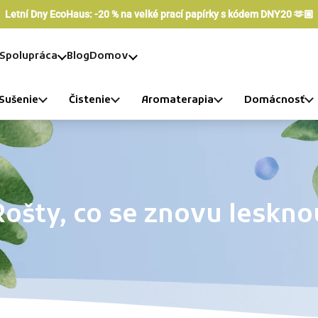
Letní Dny EcoHaus: -20 % na velké prací papírky s kódem DNY20 🫶🏼
Spolupráca
Blog
Domov
Sušenie
Čistenie
Aromaterapia
Domácnosť
Rošty, co se znovu leskno