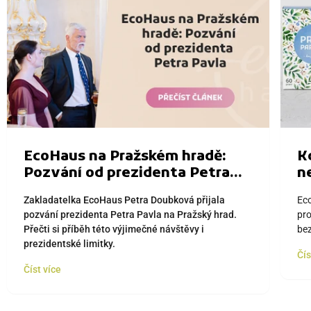
EcoHaus na Pražském hradě:
K
Pozvání od prezidenta Petra
n
Pavla a speciální limitka
Zakladatelka EcoHaus Petra Doubková přijala
Eco
pozvání prezidenta Petra Pavla na Pražský hrad.
pro
Přečti si příběh této výjimečné návštěvy i
bez
prezidentské limitky.
Čís
Číst více