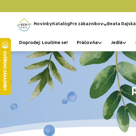
Preskočiť na obsah
Novinky
Katalóg
Pre zákazníkov
Beata Rajská
Domov
Doprodej: Loučíme se!
Práčovňa
Jedlá